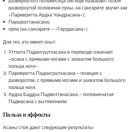
развернутого полумесяца (ее еще называют позой
развернутой половинки луны, на санскрите звучит как
«Паривритта Ардха Чандрасана»);
Паршваттанасана;
орла (на санскрите – «Гарудасана»).
Для тех, кто имеет опыт:
Уттхита Падангуштхасана в переводе означает
«асана с прямыми ногами с захватом большого
пальца ноги».
Паривритта Падангуштхасана – позиция с
разворотом, с прямыми ногами и захватом большого
пальца ноги.
Ардха Баддха Падмоттанасана – половинчатая
Падмасана с вытяжением.
Польза и эффекты
Асаны стоя дают следующие результаты: