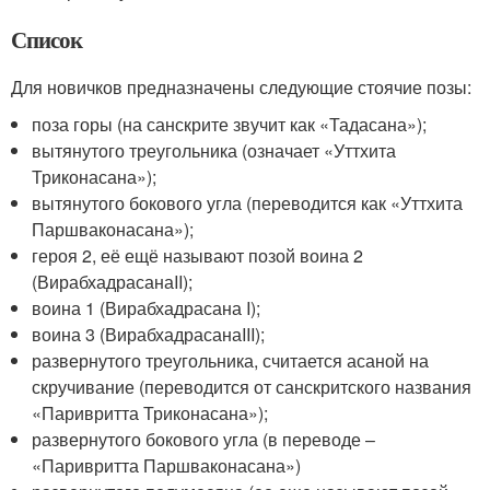
Список
Для новичков предназначены следующие стоячие позы:
поза горы (на санскрите звучит как «Тадасана»);
вытянутого треугольника (означает «Уттхита
Триконасана»);
вытянутого бокового угла (переводится как «Уттхита
Паршваконасана»);
героя 2, её ещё называют позой воина 2
(ВирабхадрасанаII);
воина 1 (Вирабхадрасана I);
воина 3 (ВирабхадрасанаIII);
развернутого треугольника, считается асаной на
скручивание (переводится от санскритского названия
«Паривритта Триконасана»);
развернутого бокового угла (в переводе –
«Паривритта Паршваконасана»)