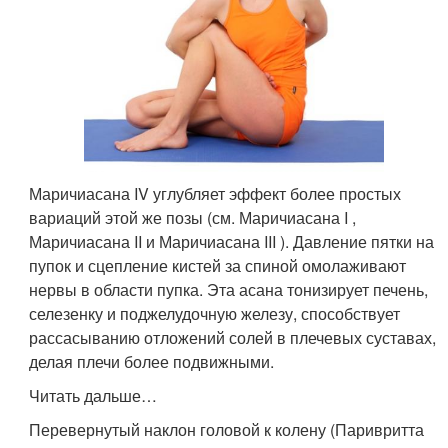
Маричиасана IV углубляет эффект более простых
вариаций этой же позы (см. Маричиасана I ,
Маричиасана II и Маричиасана III ). Давление пятки на
пупок и сцепление кистей за спиной омолаживают
нервы в области пупка. Эта асана тонизирует печень,
селезенку и поджелудочную железу, способствует
рассасыванию отложений солей в плечевых суставах,
делая плечи более подвижными.
Читать дальше…
Перевернутый наклон головой к колену (Паривритта