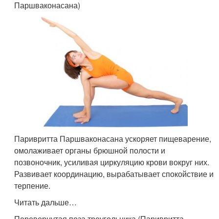
Паршваконасана)
Паривритта Паршваконасана ускоряет пищеварение,
омолаживает органы брюшной полости и
позвоночник, усиливая циркуляцию крови вокруг них.
Развивает координацию, вырабатывает спокойствие и
терпение.
Читать дальше…
Перевернутая поза треугольника (Паривритта