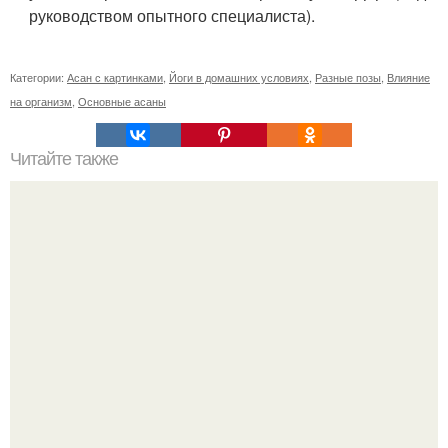
руководством опытного специалиста).
Категории:
Асан с картинками
,
Йоги в домашних условиях
,
Разные позы
,
Влияние
на организм
,
Основные асаны
Читайте также
Можно ли носить кольцо на безымянном пальце правой
руки незамужней девушке