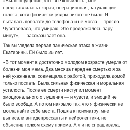
«Было ощущение, что “все кончилось”, мне
представлялась скорая, операционная, затухающие
голоса, хотя физически рядом никого не было. Я
пыталась доползти до телефона и не могла — трясло.
Чувствовала, что умираю. Это продолжалось пару
минут», — рассказывает она.
Так выглядела первая паническая атака в жизни
Екатерины. Ей было 25 лет.
«В тот момент в достаточно молодом возрасте умерла от
болезни моя мама. Два месяца перед ее смертью я за
ней ухаживала, совмещала с работой, приходила домой
только поспать. Была сильная физическая и моральная
усталость. После ее смерти наступил момент
эмоционального оглушения — и чувств, и эмоций не
было вообще. А потом накрыло так, что я физически не
могла найти себе места. Пошла к психиатру, мне
выписали антидепрессанты и нейролептики, не
объяснив толком схему приема. А я и не спрашивала,