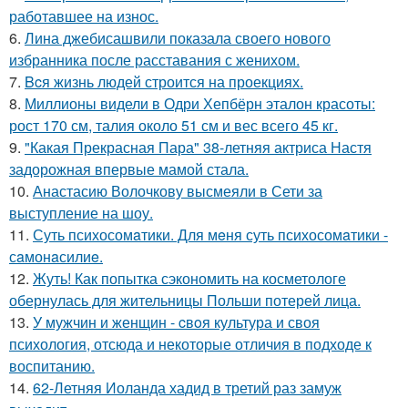
работавшее на износ.
6.
Лина джебисашвили показала своего нового
избранника после расставания с женихом.
7.
Bcя жизнь людей строится на проекциях.
8.
Миллионы видели в Одри Хепбёрн эталон красоты:
рост 170 см, талия около 51 см и вес всего 45 кг.
9.
"Какая Прекрасная Пара" 38-летняя актриса Настя
задорожная впервые мамой стала.
10.
Анастасию Волочкову высмеяли в Сети за
выступление на шоу.
11.
Суть психосомaтики. Для мeня суть психосомaтики -
сaмонaсилиe.
12.
Жуть! Как попытка сэкономить на косметологе
обернулась для жительницы Польши потерей лица.
13.
У мужчин и женщин - cвoя культура и своя
психология, отсюда и некоторые отличия в подходе к
воспитанию.
14.
62-Летняя Иоланда хадид в третий раз замуж