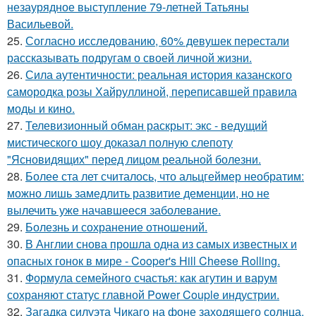
незаурядное выступление 79-летней Татьяны
Васильевой.
25.
Согласно исследованию, 60% девушек перестали
рассказывать подругам о своей личной жизни.
26.
Сила аутентичности: реальная история казанского
самородка розы Хайруллиной, переписавшей правила
моды и кино.
27.
Телевизионный обман раскрыт: экс - ведущий
мистического шоу доказал полную слепоту
"Ясновидящих" перед лицом реальной болезни.
28.
Более ста лет считалось, что альцгеймер необратим:
можно лишь замедлить развитие деменции, но не
вылечить уже начавшееся заболевание.
29.
Болезнь и сохранение отношений.
30.
В Англии снова прошла одна из самых известных и
опасных гонок в мире - Cooper's Hill Cheese Rolling.
31.
Формула семейного счастья: как агутин и варум
сохраняют статус главной Power Couple индустрии.
32.
Загадка силуэта Чикаго на фоне заходящего солнца.