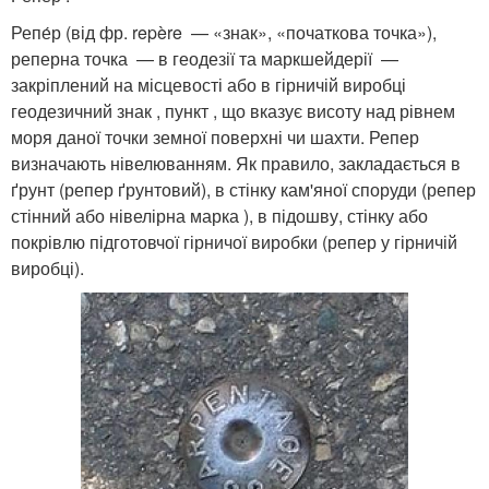
Репе́р (від фр. repère — «знак», «початкова точка»),
реперна точка — в геодезії та маркшейдерії —
закріплений на місцевості або в гірничій виробці
геодезичний знак , пункт , що вказує висоту над рівнем
моря даної точки земної поверхні чи шахти. Репер
визначають нівелюванням. Як правило, закладається в
ґрунт (репер ґрунтовий), в стінку кам'яної споруди (репер
стінний або нівелірна марка ), в підошву, стінку або
покрівлю підготовчої гірничої виробки (репер у гірничій
виробці).