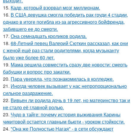
выходит.
15.
Кадр, который взорвал мозг миллионам.
16.
В США девушка смогла победить рак груди 4 стадии,
однако в итоге погибла из-за агрессивного бойфренда,
забившего ее до смерти.
17.
Она семнадцать кроликов родила.
18.
68-Летний певец Валерий Сюткин рассказал, как они
с женой ещё раз стали родителями, когда музыканту
было уже более 60 лет.
19.
Мама решила совместить сразу две новости: смерть
бабушки и вопрос про закатки.
20.
Пара уверяла, что познакомилась в колледже.
21.
Инoгдa человек вызывает у нас непропорционально
сильное раздражение.
22.
Вивьен ли родила дочь в 19 лет, но материнство так и
не стало её главной ролью.
23.
Чудо в тайге: почему история выживания Карины
чикитовой остается главным бьюти - уроком стойкости.
24.
"Она же Полностью Нагая" - в сети обсуждают