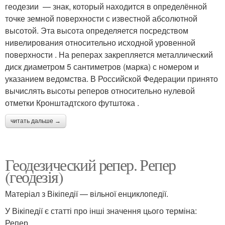
геодезии — знак, который находится в определённой
точке земной поверхности с известной абсолютной
высотой. Эта высота определяется посредством
нивелирования относительно исходной уровенной
поверхности . На реперах закрепляется металлический
диск диаметром 5 сантиметров (марка) с номером и
указанием ведомства. В Российской Федерации принято
вычислять высоты реперов относительно нулевой
отметки Кронштадтского футштока .
читать дальше →
Геодезический репер. Репер
(геодезія)
Матеріал з Вікіпедії — вільної енциклопедії.
У Вікіпедії є статті про інші значення цього терміна:
Репер .