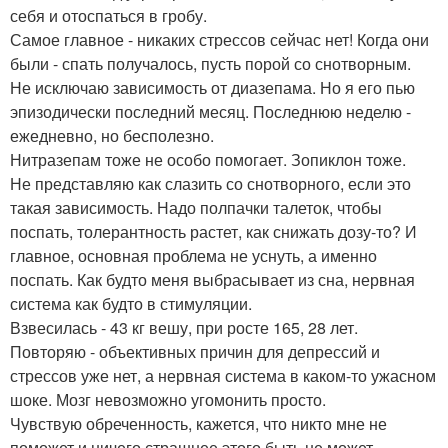
себя и отоспаться в гробу.
Самое главное - никаких стрессов сейчас нет! Когда они
были - спать получалось, пусть порой со снотворным.
Не исключаю зависимость от диазепама. Но я его пью
эпизодически последний месяц. Последнюю неделю -
ежедневно, но бесполезно.
Нитразепам тоже не особо помогает. Зопиклон тоже.
Не представляю как слазить со снотворного, если это
такая зависимость. Надо полпачки талеток, чтобы
поспать, толерантность растет, как снижать дозу-то? И
главное, основная проблема не уснуть, а именно
поспать. Как будто меня выбрасывает из сна, нервная
система как будто в стимуляции.
Взвесилась - 43 кг вешу, при росте 165, 28 лет.
Повторяю - объективных причин для депрессий и
стрессов уже нет, а нервная система в каком-то ужасном
шоке. Мозг невозможно угомонить просто.
Чувствую обреченность, кажется, что никто мне не
поможет и ничего страшнее этого быть не может.