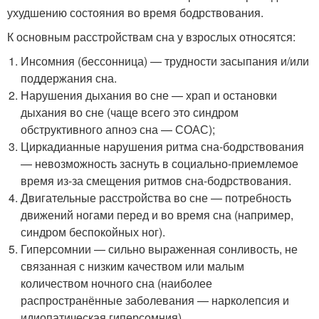
ухудшению состояния во время бодрствования
.
К основным расстройствам сна у взрослых относятся:
Инсомния (бессонница) — трудности засыпания и/или
поддержания сна.
Нарушения дыхания во сне — храп и остановки
дыхания во сне (чаще всего это синдром
обструктивного апноэ сна — СОАС);
Циркадианные нарушения ритма сна-бодрствования
— невозможность заснуть в социально-приемлемое
время из-за смещения ритмов сна-бодрствования.
Двигательные расстройства во сне — потребность
движений ногами перед и во время сна (например,
синдром беспокойных ног).
Гиперсомнии — сильно выраженная сонливость, не
связанная с низким качеством или малым
количеством ночного сна (наиболее
распространённые заболевания — нарколепсия и
идиопатическая гиперсомния).