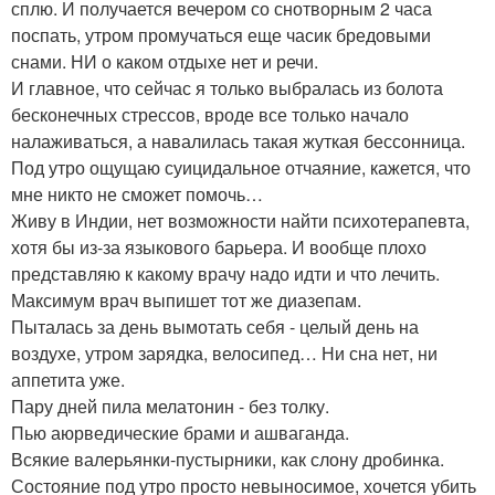
сплю. И получается вечером со снотворным 2 часа
поспать, утром промучаться еще часик бредовыми
снами. НИ о каком отдыхе нет и речи.
И главное, что сейчас я только выбралась из болота
бесконечных стрессов, вроде все только начало
налаживаться, а навалилась такая жуткая бессонница.
Под утро ощущаю суицидальное отчаяние, кажется, что
мне никто не сможет помочь…
Живу в Индии, нет возможности найти психотерапевта,
хотя бы из-за языкового барьера. И вообще плохо
представляю к какому врачу надо идти и что лечить.
Максимум врач выпишет тот же диазепам.
Пыталась за день вымотать себя - целый день на
воздухе, утром зарядка, велосипед… Ни сна нет, ни
аппетита уже.
Пару дней пила мелатонин - без толку.
Пью аюрведические брами и ашваганда.
Всякие валерьянки-пустырники, как слону дробинка.
Состояние под утро просто невыносимое, хочется убить