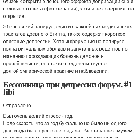
близок к открытию лечебного эффекта депривации сна и
солнечного света (фототерапии), хотя и не совершил это
открытие.
Эберсовский папирус, один из важнейших медицинских
трактатов древнего Египта, также содержит короткое
описание депрессии. Хотя информация на папирусе
полна ритуальных обрядов и запутанных рецептов по
изгнанию порождающих болезнь демонов и
прочей нечисти, она также свидетельствует о
долгой эмпирической практике и наблюдении.
Бессонница при депрессии форум. #1
fibi
Отправлено
Был очень долгий стресс - год.
Надо сказать, что за год буквально не было ни одного
дня, когда бы я просто не рыдала. Расставание с мужем,
пытаюсь строить новые отношения, но все только