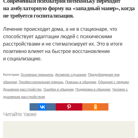
Современная психиатрия потихоньку переходит
на амбулаторную форму на «западный манер», когда
не требуется госпитализация.
Лечение происходит дома, а не в стационаре, что
способствует адаптации людей с психическими
расстройствами и не стигматизирует их. Это в итоге
позитивно влияет на быстрое восстановление
и социализацию.
Категории:
Основные принципы
,
Активное слушание
,
Предубеждения при
общении
,
Профессиональная помощь
,
Помощь в общении
,
Общения с людьми
,
Душевное расстройство
,
Ошибки в общении
,
Поддержка в общении
,
Человек с
душевным расстройством
Читайте также