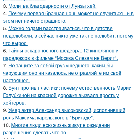
3.
Молитва благодарности от Луизы хей.
4.
Почему первая брачная ночь может не случиться - и в
этом нет ничего страшного.
5.
Moжнo годами расстраиваться, что в детстве
недолюбили, а сейчас никто уже так не полюбит, потому
что вырос.
6.
Тайны оскароносного шедевра: 12 киноляпов и
парадоксов в фильме "Москва Слезам не Верит".
7.
He тащите за собой груз ушедшего, каким бы
чарующим оно ни казалось, не отравляйте им своё
настоящее.
8.
Бунт против пластики: почему естественность Марии
Голубкиной на красной дорожке вызвала ярость у
хейтеров.
9.
Умер актер Александр высоковский, исполнивший
роль Максима карельского в "Бригаде".
10.
Mногие люди всю жизнь живут в ожидании
разрешения сделать что-то.