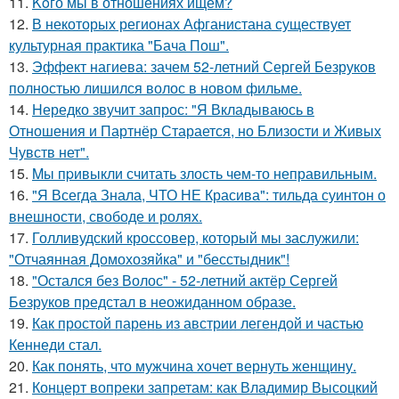
11.
Koго мы в отношениях ищем?
12.
В некоторых регионах Афганистана существует
культурная практика "Бача Пош".
13.
Эффект нагиева: зачем 52-летний Сергей Безруков
полностью лишился волос в новом фильме.
14.
Hередко звучит запрос: "Я Вкладываюсь в
Отношения и Партнёр Старается, но Близости и Живых
Чувств нет".
15.
Mы пpивыкли считать злость чем-то неправильным.
16.
"Я Всегда Знала, ЧТО НЕ Красива": тильда суинтон о
внешности, свободе и ролях.
17.
Голливудский кроссовер, который мы заслужили:
"Отчаянная Домохозяйка" и "бесстыдник"!
18.
"Остался без Волос" - 52-летний актёр Сергей
Безруков предстал в неожиданном образе.
19.
Как простой парень из австрии легендой и частью
Кеннеди стал.
20.
Как понять, что мужчина хочет вернуть женщину.
21.
Концерт вопреки запретам: как Владимир Высоцкий