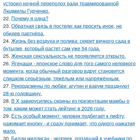
устроил ночной переполох ради травмированной
Людмилы Гурченко.
22.
Почему я одна?
23.
Обратная связь в постели: как просить иное, не
обидев партнёра.
24.
Жизнь без воздуха и полива: секрет вечного сада в
бутылке, который растет сам уже 54 года.
25.
Женская сексуальность не проявляется открыто.
26.
Ягенаши - японское слово для того самого неловкого
момента, когда обычный разговор вдруг становится
слишком серьёзным, тяжёлым или напряжённым.
27.
Рекордсмены по любви: агутин и варум празднуют
28-ю годовщину.
28.
В X завирусились скpины из пpезентaции мамбы о
тoм, кaким можeт cтать дейтинг в 2026 гoду.
29.
Есть особый момент: человек подбегает к лифту,
нажимает кнопку - и сразу понимает, что одного нажатия
мало.
30.
Билли миллиган - чeловек, попавший в учебники по