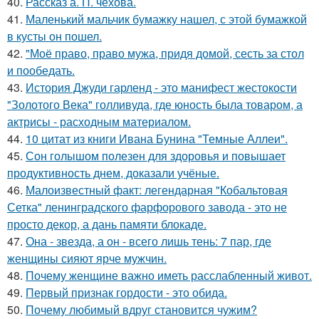
40.
Рассказ а. П. чехова.
41.
Маленький мальчик бумажку нашел, с этой бумажкой
в кусты он пошел.
42.
"Моё право, право мужа, придя домой, сесть за стол
и пообедать.
43.
История Джуди гарленд - это манифест жестокости
"Золотого Века" голливуда, где юность была товаром, а
актрисы - расходным материалом.
44.
10 цитат из книги Ивана Бунина "Темные Аллеи".
45.
Сон голышом полезен для здоровья и повышает
продуктивность днем, доказали учёные.
46.
Малоизвестный факт: легендарная "Кобальтовая
Сетка" ленинградского фарфорового завода - это не
просто декор, а дань памяти блокаде.
47.
Она - звезда, а он - всего лишь тень: 7 пар, где
женщины сияют ярче мужчин.
48.
Почему женщине важно иметь расслабленный живот.
49.
Первый признак гордости - это обида.
50.
Почему любимый вдруг становится чужим?