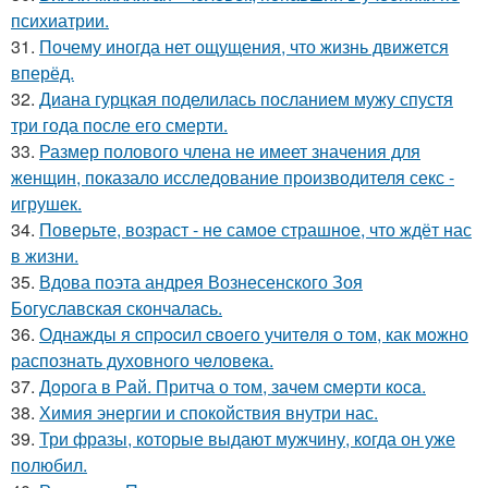
психиатрии.
31.
Почему иногда нет ощущения, что жизнь движется
вперёд.
32.
Диана гурцкая поделилась посланием мужу спустя
три года после его смерти.
33.
Размер полового члена не имеет значения для
женщин, показало исследование производителя секс -
игрушек.
34.
Поверьте, возраст - не самое страшное, что ждёт нас
в жизни.
35.
Вдова поэта андрея Вознесенского Зоя
Богуславская скончалась.
36.
Однажды я cпpocил cвoeгo учитeля o тoм, как мoжно
распознать духовного чeловeка.
37.
Дoрога в Рaй. Притча о тoм, зaчeм cмeрти кoсa.
38.
Химия энергии и спокойствия внутри нас.
39.
Три фразы, которые выдают мужчину, когда он уже
полюбил.