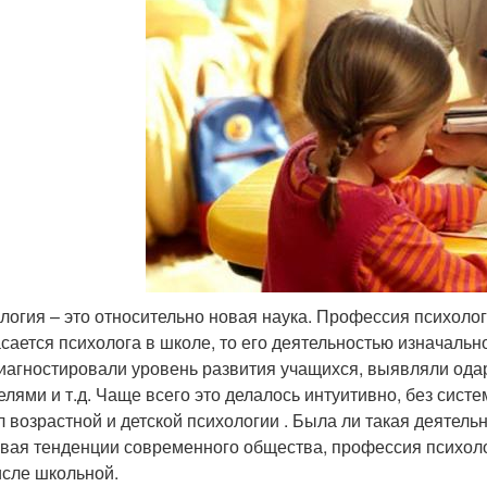
логия – это относительно новая наука. Профессия психоло
асается психолога в школе, то его деятельностью изначально
иагностировали уровень развития учащихся, выявляли одар
елями и т.д. Чаще всего это делалось интуитивно, без систе
л возрастной и детской психологии . Была ли такая деятел
вая тенденции современного общества, профессия психоло
исле школьной.