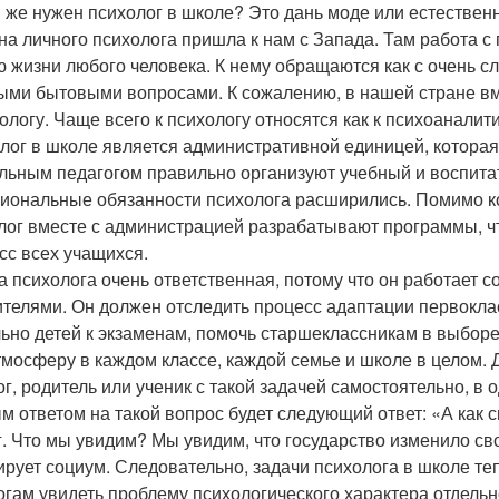
 же нужен психолог в школе? Это дань моде или естествен
на личного психолога пришла к нам с Запада. Там работа 
ю жизни любого человека. К нему обращаются как с очень 
ыми бытовыми вопросами. К сожалению, в нашей стране в
хологу. Чаще всего к психологу относятся как к психоаналит
лог в школе является административной единицей, которая 
льным педагогом правильно организуют учебный и воспита
иональные обязанности психолога расширились. Помимо ко
лог вместе с администрацией разрабатывают программы, ч
сс всех учащихся.
а психолога очень ответственная, потому что он работает 
ителями. Он должен отследить процесс адаптации первоклас
ьно детей к экзаменам, помочь старшеклассникам в выборе
тмосферу в каждом классе, каждой семье и школе в целом.
ог, родитель или ученик с такой задачей самостоятельно, в
м ответом на такой вопрос будет следующий ответ: «А как
г. Что мы увидим? Мы увидим, что государство изменило сво
рует социум. Следовательно, задачи психолога в школе теп
огам увидеть проблему психологического характера отдельно