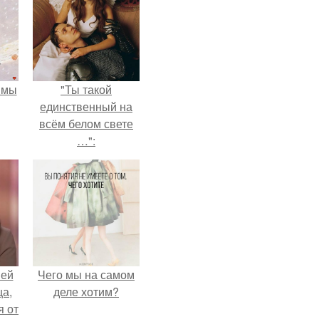
 мы
"Ты такой
единственный на
всём белом свете
…":
ней
Чего мы на самом
ца,
деле хотим?
 от