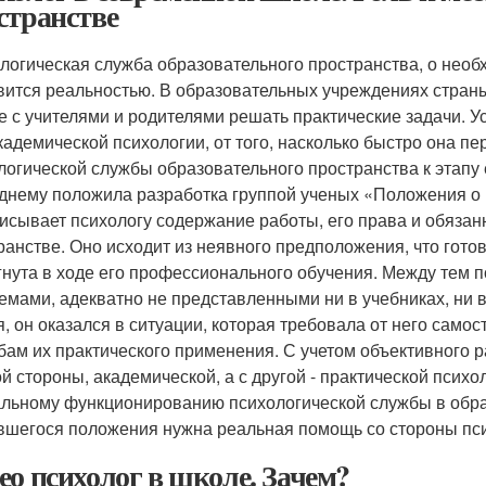
странстве
логическая служба образовательного пространства, о необх
вится реальностью. В образовательных учреждениях страны
е с учителями и родителями решать практические задачи. Ус
академической психологии, от того, насколько быстро она п
логической службы образовательного пространства к этапу
днему положила разработка группой ученых «Положения о 
исывает психологу содержание работы, его права и обязанн
ранстве. Оно исходит из неявного предположения, что готов
гнута в ходе его профессионального обучения. Между тем п
емами, адекватно не представленными ни в учебниках, ни
я, он оказался в ситуации, которая требовала от него самос
бам их практического применения. С учетом объективного 
ой стороны, академической, а с другой - практической психо
льному функционированию психологической службы в обра
вшегося положения нужна реальная помощь со стороны пси
ео психолог в школе. Зачем?