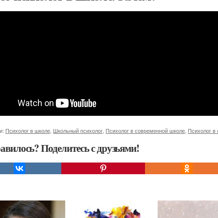
и:
Психолог в школе
,
Школьный психолог
,
Психолог в современной школе
,
Психолог в
авилось? Поделитесь с друзьями!