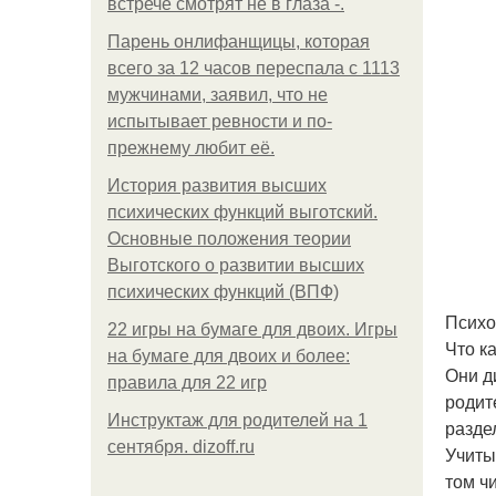
встрече смотрят не в глаза -.
Парень онлифанщицы, которая
всего за 12 часов переспала с 1113
мужчинами, заявил, что не
испытывает ревности и по-
прежнему любит её.
История развития высших
психических функций выготский.
Основные положения теории
Выготского о развитии высших
психических функций (ВПФ)
Психо
22 игры на бумаге для двоих. Игры
Что к
на бумаге для двоих и более:
Они д
правила для 22 игр
родит
Инструктаж для родителей на 1
разде
сентября. dizoff.ru
Учиты
том ч