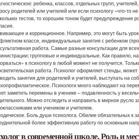
гностическое: ребенка, классов, отдельных групп, учителей
росу родителей или учителей или если психологу «что-то н
кольких тестов, то хорошим тоном будет предупреждение ро
ласия.
вивающее и коррекционное. Например, это могут быть урок
фликтном классе, индивидуальные занятия с ребенком (пров
сультативная работа. Самые разные консультации для всех:
инистрации; групповые и индивидуальные. Как правило, на
орваться» к психологу в любой момент не получится. Тольк
светительская работа. Психолог оформляет стенды, может 
водить занятия для родителей и учителей, выступать на со
хопрофилактическое. Психологи много наблюдают на перем
ет заметить перемены в ученике – подавленность у весельч
ительного. Можно отследить и направить в мирное русло
оклассниками или учеником и учителем.
одическое. Боль души психолога. Обилие обязательных к 
руднительной более эффективную работу по основным нап
холог в современной школе. Роль и мес