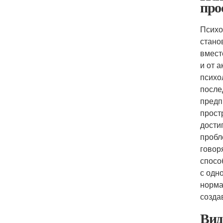
про
Психо
стано
вмест
и от 
психо
после
предп
прост
дости
пробл
говор
спосо
с одн
норма
созда
Вид