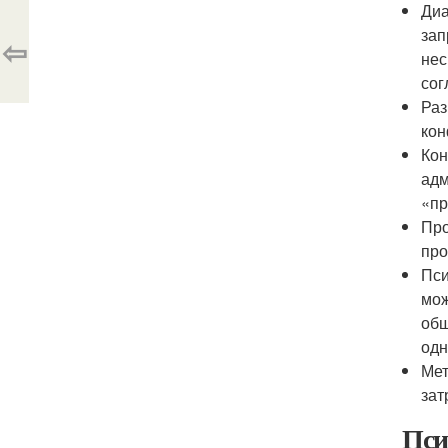
Диа
зап
⇦
нес
сог
Раз
кон
Кон
адм
«пр
Про
про
Пси
мож
общ
одн
Мет
зат
Пси