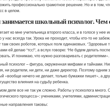
ожить профессионально грамотное решение. Но и в том, чт
сс в целом.
 занимается школьный психолог. Чем о
гает ко мне учительница второго класса, и в голосе у нее ис
о у нас всегда так. Урока не проходит, чтобы кто-то не забе
т там своих роботов, которых полк одинаковых. “Здоровые та
зами ей делаю “тсс!”, а вслух говорю: “Не будем делать по
овать. И понимаю, что нужно разговаривать с родителями».
ный психолог – фигура, окруженная мифами и тайнами. Никт
я, ни родители, ни дети, ни даже директор. Поэтому одним э
ый «вообще ничего не делает, только бумажки пишет», а др
гущество влияния на судьбу ребенка.
мом деле все не так уж сложно. Работы у психолога много. 
огического процесса»: учениками, учителями, администраци
ные направления таковы: