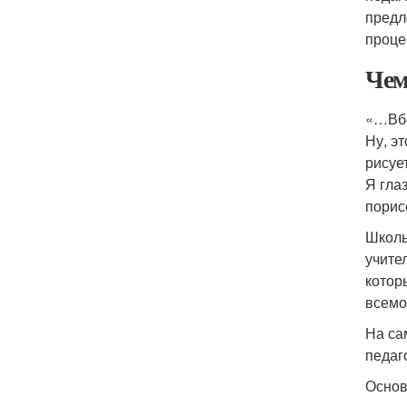
предл
проце
Чем
«…Вбе
Ну, эт
рисуе
Я гла
порис
Школь
учител
котор
всемо
На са
педаг
Основ