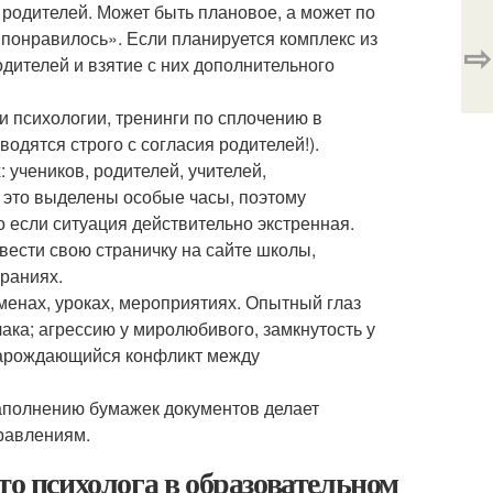
, родителей. Может быть плановое, а может по
е понравилось». Если планируется комплекс из
⇨
дителей и взятие с них дополнительного
и психологии, тренинги по сплочению в
одятся строго с согласия родителей!).
 учеников, родителей, учителей,
 это выделены особые часы, поэтому
о если ситуация действительно экстренная.
вести свою страничку на сайте школы,
браниях.
енах, уроках, мероприятиях. Опытный глаз
ака; агрессию у миролюбивого, замкнутость у
 зарождающийся конфликт между
заполнению бумажек документов делает
равлениям.
то психолога в образовательном