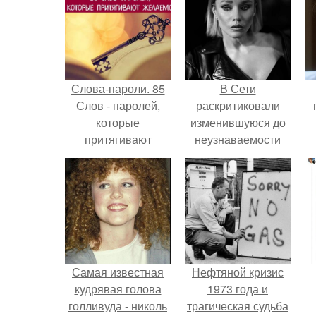
Слова-пароли. 85
В Сети
Слов - паролей,
раскритиковали
которые
изменившуюся до
притягивают
неузнаваемости
желаемое.
Марину зудину.
Самая известная
Нефтяной кризис
кудрявая голова
1973 года и
голливуда - николь
трагическая судьба