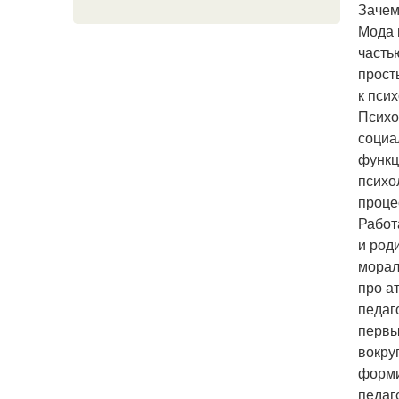
Зачем
Мода 
часть
прост
к пси
Психо
социа
функц
психо
проце
Работ
и род
морал
про а
педаг
первы
вокру
форми
педаг