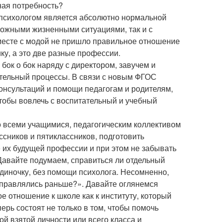
ная потребность?
с психологом является абсолютно нормальной
сложными жизненными ситуациями, так и с
месте с модой не пришло правильное отношение
ику, а это две разные профессии.
бок о бок наряду с директором, завучем и
тельный процессы. В связи с новым ФГОС
нсультаций и помощи педагогам и родителям,
тобы вовлечь с воспитательный и учебный
со всеми учащимися, педагогическим коллективом
сников и пятиклассников, подготовить
 их будущей профессии и при этом не забывать
 Давайте подумаем, справиться ли отдельный
 одиночку, без помощи психолога. Несомненно,
 справлялись раньше?». Давайте оглянемся
е отношение к школе как к институту, который
ерь состоят не только в том, чтобы помочь
й взятой личности или всего класса и