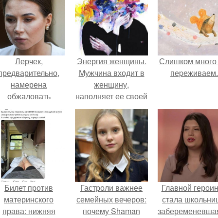
Лерчек,
Энергия женщины.
Слишком много
предварительно,
Мужчина входит в
пеpеживаем.
намерена
женщину,
обжаловать
наполняет ее своей
приговор.
сексуальной
энергией, чтобы
она расцвела.
Билет против
Гастроли важнее
Главной герои
материнского
семейных вечеров:
стала школьни
права: нижняя
почему Shaman
забеременевшая