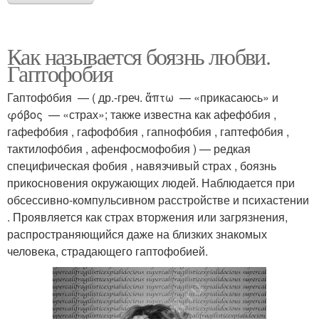
Как называется боязнь любви.
Гаптофобия
Гаптофо́бия — ( др.-греч. ἅπτω — «прикасаюсь» и
φόβος — «страх»; также известна как афефо́бия ,
гафефо́бия , гафофо́бия , гапнофо́бия , гаптефо́бия ,
тактилофо́бия , афенфосмофобия ) — редкая
специфическая фобия , навязчивый страх , боязнь
прикосновения окружающих людей. Наблюдается при
обсессивно-компульсивном расстройстве и психастении
. Проявляется как страх вторжения или загрязнения,
распространяющийся даже на близких знакомых
человека, страдающего гаптофобией.