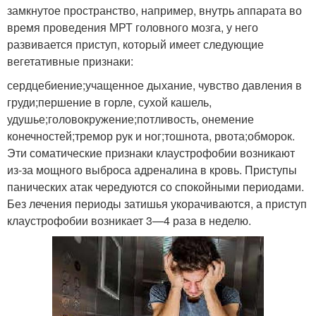
замкнутое пространство, например, внутрь аппарата во
время проведения МРТ головного мозга, у него
развивается приступ, который имеет следующие
вегетативные признаки:
сердцебиение;учащенное дыхание, чувство давления в
груди;першение в горле, сухой кашель,
удушье;головокружение;потливость, онемение
конечностей;тремор рук и ног;тошнота, рвота;обморок.
Эти соматические признаки клаустрофобии возникают
из-за мощного выброса адреналина в кровь. Приступы
панических атак чередуются со спокойными периодами.
Без лечения периоды затишья укорачиваются, а приступ
клаустрофобии возникает 3—4 раза в неделю.