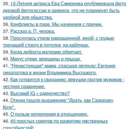
35.
13-Летняя актриса Ева Смирнова опубликовала фото
дерзкой фотосессии и заявила, что не планирует быть
удобной для общества.
36.
Конфликты в паре. Мы начинаем с причин.
37.
Рассказ а. П. чехова.
38.
Проснулась утром накрашенной, юной, с грудью
торчащей строго в потолок, на каблуках.
39.
Когда доброта материю обретает.
40.
Минус отеки, морщины и прыщи.
41.
"Ненастоящая" мама, спасшая легенду: Евгения
лихалатова в жизни Владимира Высоцкого.
42.
Как готовятся к свиданию: девушки против мужиков -
честное сравнение.
43.
Высокий IQ = одиночество?
44.
Откуда пошло выражение "Драть, кaк Сидopoву
Кoзу".
45.
О пользе нетерпения в отношениях.
46.
40 простых советов по развитию умственных
способностей!