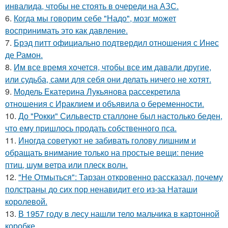
инвалида, чтобы не стоять в очереди на АЗС.
6.
Когда мы говорим себе "Надо", мозг может
воспринимать это как давление.
7.
Брэд питт официально подтвердил отношения с Инес
де Рамон.
8.
Им все время хочется, чтобы все им давали другие,
или судьба, сами для себя они делать ничего не хотят.
9.
Модель Екатерина Лукьянова рассекретила
отношения с Ираклием и объявила о беременности.
10.
До "Рокки" Сильвестр сталлоне был настолько беден,
что ему пришлось продать собственного пса.
11.
Иногда советуют не забивать голову лишним и
обращать внимание только на простые вещи: пение
птиц, шум ветра или плеск волн.
12.
"Не Отмыться": Тарзан откровенно рассказал, почему
полстраны до сих пор ненавидит его из-за Наташи
королевой.
13.
В 1957 году в лесу нашли тело мальчика в картонной
коробке.