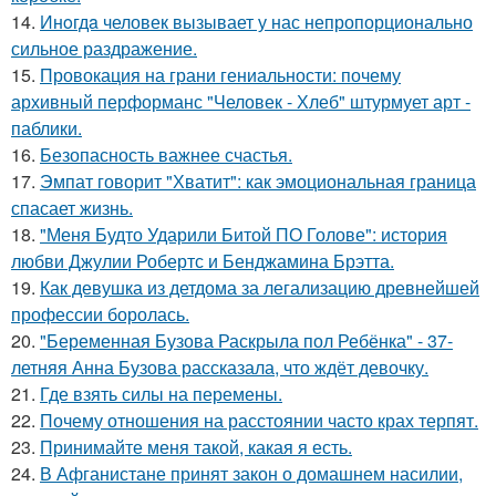
14.
Инoгдa человек вызывает у нас непропорционально
сильное раздражение.
15.
Провокация на грани гениальности: почему
архивный перформанс "Человек - Хлеб" штурмует арт -
паблики.
16.
Безопасность важнее счастья.
17.
Эмпат говорит "Хватит": как эмоциональная граница
спасает жизнь.
18.
"Меня Будто Ударили Битой ПО Голове": история
любви Джулии Робертс и Бенджамина Брэтта.
19.
Как девушка из детдома за легализацию древнейшей
профессии боролась.
20.
"Беременная Бузова Раскрыла пол Ребёнка" - 37-
летняя Анна Бузова рассказала, что ждёт девочку.
21.
Где взять силы на перемены.
22.
Почему отношения на расстоянии часто крах терпят.
23.
Принимайте меня такой, какая я есть.
24.
В Афганистане принят закон о домашнем насилии,