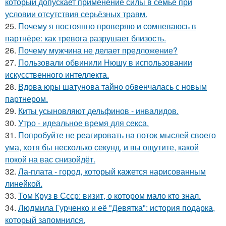
который допускает применение силы в семье при
условии отсутствия серьёзных травм.
25.
Почему я постоянно проверяю и сомневаюсь в
партнёре: как тревога разрушает близость.
26.
Почему мужчина не делает предложение?
27.
Пользовали обвинили Нюшу в использовании
искусственного интеллекта.
28.
Вдова юры шатунова тайно обвенчалась с новым
партнером.
29.
Киты усыновляют дельфинов - инвалидов.
30.
Утро - идеальное время для секса.
31.
Попробуйте не реагировать на поток мыслей своего
ума, хотя бы несколько секунд, и вы ощутите, какой
покой на вас снизойдёт.
32.
Ла-плата - город, который кажется нарисованным
линейкой.
33.
Том Круз в Ссср: визит, о котором мало кто знал.
34.
Людмила Гурченко и её "Девятка": история подарка,
который запомнился.