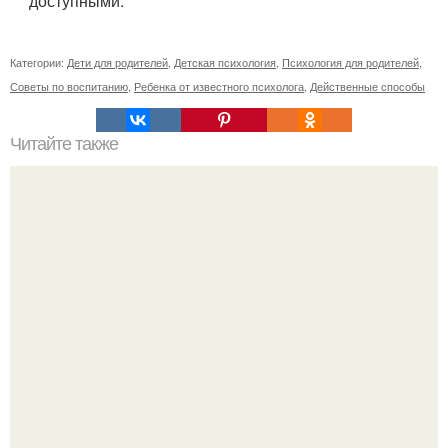
доступными.
Категории:
Дети для родителей
,
Детская психология
,
Психология для родителей
,
Советы по воспитанию
,
Ребенка от известного психолога
,
Действенные способы
Читайте также
Можно ли носить кольцо на безымянном пальце правой
руки незамужней девушке