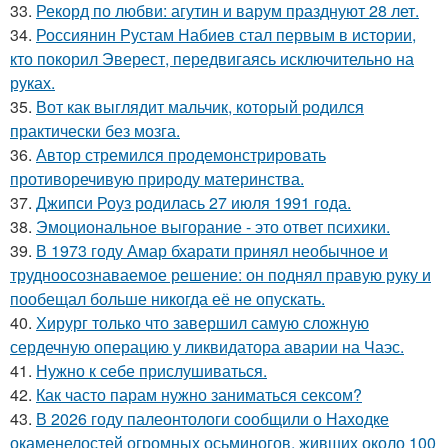
33.
Рекорд по любви: агутин и варум празднуют 28 лет.
34.
Россиянин Рустам Набиев стал первым в истории,
кто покорил Эверест, передвигаясь исключительно на
руках.
35.
Вот как выглядит мальчик, который родился
практически без мозга.
36.
Автор стремился продемонстрировать
противоречивую природу материнства.
37.
Джипси Роуз родилась 27 июля 1991 года.
38.
Эмоциональное выгорание - это ответ психики.
39.
В 1973 году Амар бхарати принял необычное и
трудноосознаваемое решение: он поднял правую руку и
пообещал больше никогда её не опускать.
40.
Хирург только что завершил самую сложную
сердечную операцию у ликвидатора аварии на Чаэс.
41.
Нужно к себе прислушиваться.
42.
Как часто парам нужно заниматься сексом?
43.
В 2026 году палеонтологи сообщили о Находке
окаменелостей огромных осьминогов, живших около 100