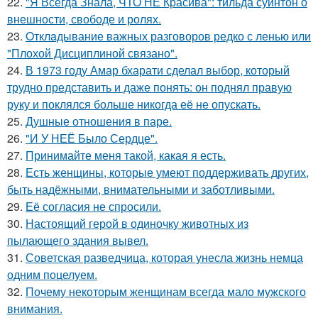
22.
"Я Всегда Знала, ЧТО НЕ Красива": тильда суинтон о
внешности, свободе и ролях.
23.
Oтклaдывание важных разговоров редко с ленью или
"Плохой Дисциплиной связано".
24.
В 1973 году Амар бхарати сделал выбор, который
трудно представить и даже понять: он поднял правую
руку и поклялся больше никогда её не опускать.
25.
Душные отношения в паре.
26.
"И У НЕЁ Было Сердце".
27.
Принимайте меня такой, какая я есть.
28.
Есть женщины, которые умеют поддерживать других,
быть надёжными, внимательными и заботливыми.
29.
Её согласия не спросили.
30.
Настоящий герой в одиночку животных из
пылающего здания вывел.
31.
Советская разведчица, которая унесла жизнь немца
одним поцелуем.
32.
Почему некоторым женщинам всегда мало мужского
внимания.