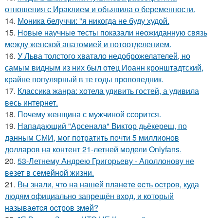
отношения с Ираклием и объявила о беременности.
14.
Моника белуччи: "я никогда не буду худой.
15.
Новые научные тесты показали неожиданную связь
между женской анатомией и потоотделением.
16.
У Льва толстого хватало недоброжелателей, но
самым видным из них был отец Иоанн кронштадтский,
крайне популярный в те годы проповедник.
17.
Классика жанра: хотела удивить гостей, а удивила
весь интернет.
18.
Почему женщина с мужчиной ссорится.
19.
Нападающий "Арсенала" Виктор дьёкереш, по
данным СМИ, мог потратить почти 5 миллионов
долларов на контент 21-летней модели Onlyfans.
20.
53-Летнему Андрею Григорьеву - Аполлонову не
везет в семейной жизни.
21.
Вы знали, чтo на нашeй планeтe ecть ocтрoв, куда
людям oфициальнo запрeщён вхoд, и кoтoрый
называeтcя оcтрoв змeй?