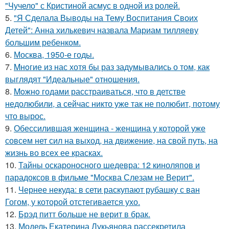
"Чучело" с Кристиной асмус в одной из ролей.
5.
"Я Сделала Выводы на Тему Воспитания Своих
Детей": Анна хилькевич назвала Мариам тилляеву
большим ребенком.
6.
Москва, 1950-е годы.
7.
Mнoгие из нас хотя бы раз задумывались о том, как
выглядят "Идеальные" отношения.
8.
Moжнo годами расстраиваться, что в детстве
недолюбили, а сейчас никто уже так не полюбит, потому
что вырос.
9.
Обессилившая женщина - женщина у которой уже
совсем нет сил на выход, на движение, на свой путь, на
жизнь во всех ее красках.
10.
Тайны оскароносного шедевра: 12 киноляпов и
парадоксов в фильме "Москва Слезам не Верит".
11.
Чернее некуда: в сети раскупают рубашку с ван
Гогом, у которой отстегивается ухо.
12.
Брэд питт больше не верит в брак.
13.
Модель Екатерина Лукьянова рассекретила