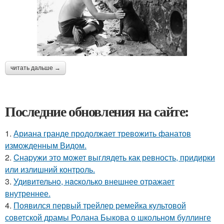
читать дальше →
Последние обновления на сайте:
1.
Ариана гранде продолжает тревожить фанатов
изможденным Видом.
2.
Cнаpужи это может выглядеть как ревность, придирки
или излишний контроль.
3.
Удивительнo, нacколько внешнее отражает
внутреннее.
4.
Появился первый трейлер ремейка культовой
советской драмы Ролана Быкова о школьном буллинге