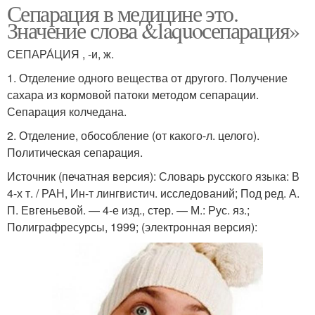
Сепарация в медицине это.
Значение слова &laquoсепарация»
СЕПАРА́ЦИЯ , -и, ж.
1. Отделение одного вещества от другого. Получение
сахара из кормовой патоки методом сепарации.
Сепарация колчедана.
2. Отделение, обособление (от какого-л. целого).
Политическая сепарация.
Источник (печатная версия): Словарь русского языка: В
4-х т. / РАН, Ин-т лингвистич. исследований; Под ред. А.
П. Евгеньевой. — 4-е изд., стер. — М.: Рус. яз.;
Полиграфресурсы, 1999; (электронная версия):