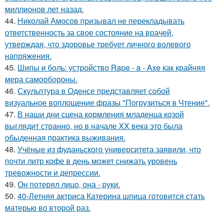
миллионов лет назад.
44.
Николай Амосов призывал не перекладывать
ответственность за свое состояние на врачей,
утверждая, что здоровье требует личного волевого
напряжения.
45.
Шипы и боль: устройство Rape - a - Axe как крайняя
мера самообороны.
46.
Скульптура в Оденсе представляет собой
визуальное воплощение фразы "Погрузиться в Чтение".
47.
В наши дни сцена кормления младенца козой
выглядит странно, но в начале XX века это была
обыденная практика выживания.
48.
Учёные из фуданьского университета заявили, что
почти литр кофе в день может снижать уровень
тревожности и депрессии.
49.
Он потерял лицо, она - руки.
50.
40-Летняя актриса Катерина шпица готовится стать
матерью во второй раз.