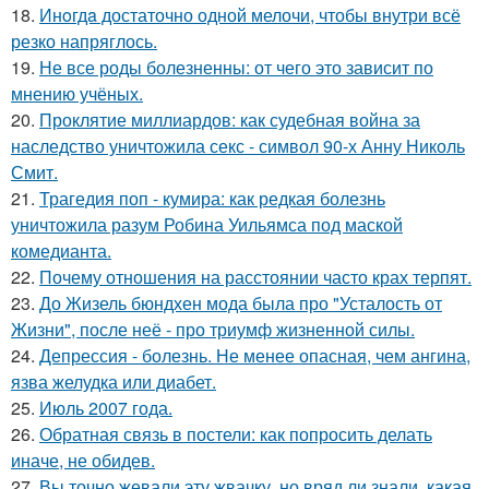
18.
Инoгдa достаточно одной мелочи, чтобы внутри всё
резко напряглось.
19.
Не все роды болезненны: от чего это зависит по
мнению учёных.
20.
Проклятие миллиардов: как судебная война за
наследство уничтожила секс - символ 90-х Анну Николь
Смит.
21.
Трагедия поп - кумира: как редкая болезнь
уничтожила разум Робина Уильямса под маской
комедианта.
22.
Почему отношения на расстоянии часто крах терпят.
23.
До Жизель бюндхен мода была про "Усталость от
Жизни", после неё - про триумф жизненной силы.
24.
Депрессия - болезнь. Не менее опасная, чем ангина,
язва желудка или диабет.
25.
Июль 2007 года.
26.
Обратная связь в постели: как попросить делать
иначе, не обидев.
27.
Вы точно жевали эту жвачку, но вряд ли знали, какая