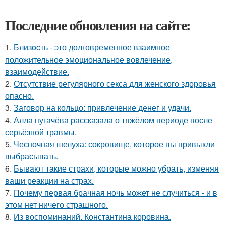
Последние обновления на сайте:
1.
Близocть - это долговременное взаимное
положительное эмоциональное вовлечение,
взаимодействие.
2.
Отсутствие регулярного секса для женского здоровья
опасно.
3.
Заговор на кольцо: привлечение денег и удачи.
4.
Алла пугачёва рассказала о тяжёлом периоде после
серьёзной травмы.
5.
Чесночная шелуха: сокровище, которое вы привыкли
выбрасывать.
6.
Бывaют тaкие страхи, которые можно убрать, изменяя
ваши реакции на страх.
7.
Почему первая брачная ночь может не случиться - и в
этом нет ничего страшного.
8.
Из воспоминаний. Константина коровина.