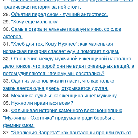
трагическая история за ней стоит.
28.
Объятия перед сном - лучший антистресс.
29.
"Хочу еще малышку!
30.
Самые отвратительные поцелуи в кино, со слов
актеров.
31.
"Хлеб для тех, Кому Нужнее": как маленькая
испанская пекарня спасает еду и помогает людям.
32.
Отношения между мужчиной и женщиной настолько
дело тонкое, что порой они не видят очевидных вещей, а
потом удивляются: "почему мы расстались?
33.
Один из законов жизни гласит, что как только
закрывается одна дверь, открывается другая.
34.
Механика судьбы: как женщина ищет мужчину.
35.
Нужно ли нравиться всем?
36.
Фальшивая история каменного века: концепцию
"Мужчины - Охотника" придумали ради борьбы с
феминизмом.
37.
"Эволюция Запрета": как панталоны прошли путь от