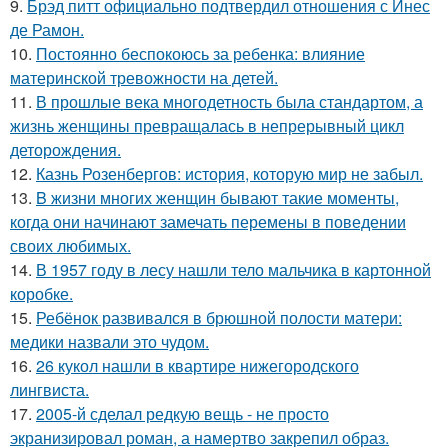
9.
Брэд питт официально подтвердил отношения с Инес
де Рамон.
10.
Постоянно беспокоюсь за ребенка: влияние
материнской тревожности на детей.
11.
В прошлые века многодетность была стандартом, а
жизнь женщины превращалась в непрерывный цикл
деторождения.
12.
Казнь Розенбергов: история, которую мир не забыл.
13.
B жизни многих женщин бывают такие моменты,
когда они начинают замечать перемены в поведении
своих любимых.
14.
В 1957 году в лесу нашли тело мальчика в картонной
коробке.
15.
Ребёнок развивался в брюшной полости матери:
медики назвали это чудом.
16.
26 кукол нашли в квартире нижегородского
лингвиста.
17.
2005-й сделал редкую вещь - не просто
экранизировал роман, а намертво закрепил образ.