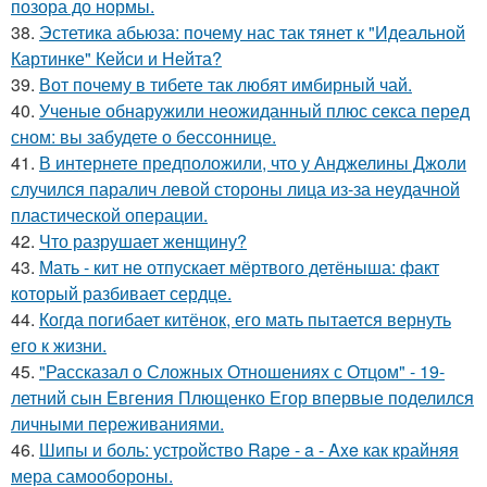
позора до нормы.
38.
Эстетика абьюза: почему нас так тянет к "Идеальной
Картинке" Кейси и Нейта?
39.
Вот почему в тибете так любят имбирный чай.
40.
Ученые обнаружили неожиданный плюс секса перед
сном: вы забудете о бессоннице.
41.
В интернете предположили, что у Анджелины Джоли
случился паралич левой стороны лица из-за неудачной
пластической операции.
42.
Что разрушает женщину?
43.
Мать - кит не отпускает мёртвого детёныша: факт
который разбивает сердце.
44.
Когда погибает китёнок, его мать пытается вернуть
его к жизни.
45.
"Рассказал о Сложных Отношениях с Отцом" - 19-
летний сын Евгения Плющенко Егор впервые поделился
личными переживаниями.
46.
Шипы и боль: устройство Rape - a - Axe как крайняя
мера самообороны.