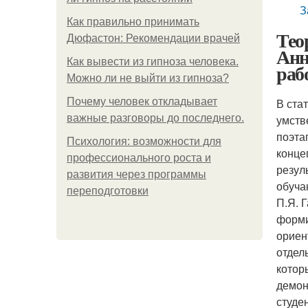
З
Как правильно принимать
Тео
Дюфастон: Рекомендации врачей
Анн
Как вывести из гипноза человека.
раб
Можно ли не выйти из гипноза?
Почему человек откладывает
В ста
важные разговоры до последнего.
умств
поэта
Психология: возможности для
конце
профессионального роста и
резул
развития через программы
обуча
переподготовки
П.Я. 
форми
ориен
отдел
котор
демон
студе