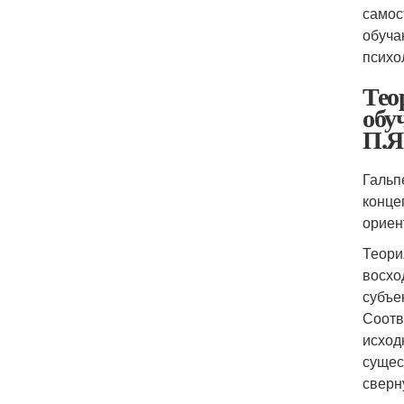
самос
обуча
психо
Тео
обу
П.Я
Гальп
конце
ориен
Теори
восхо
субъе
Соотв
исход
сущес
сверн