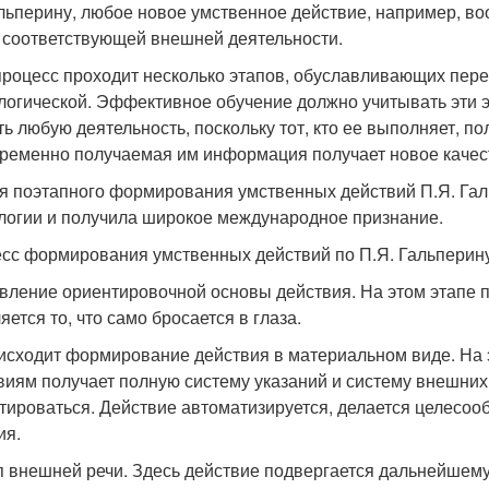
льперину, любое новое умственное действие, например, в
 соответствующей внешней деятельности.
процесс проходит несколько этапов, обуславливающих пере
логической. Эффективное обучение должно учитывать эти 
ть любую деятельность, поскольку тот, кто ее выполняет, 
ременно получаемая им информация получает новое качес
я поэтапного формирования умственных действий П.Я. Гал
логии и получила широкое международное признание.
сс формирования умственных действий по П.Я. Гальперину
вление ориентировочной основы действия. На этом этапе 
ется то, что само бросается в глаза.
исходит формирование действия в материальном виде. На
виям получает полную систему указаний и систему внешних
тироваться. Действие автоматизируется, делается целесоо
ия.
п внешней речи. Здесь действие подвергается дальнейшем