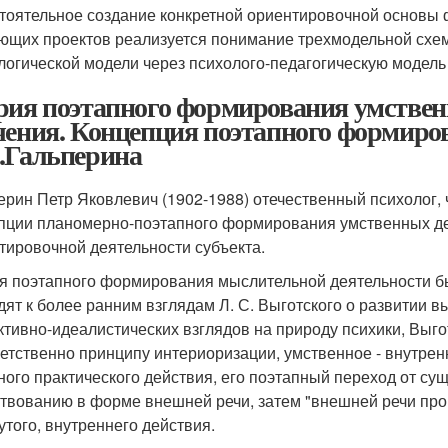
тоятельное создание конкретной ориентировочной основы ф
ющих проектов реализуется понимание трехмодельной схе
логической модели через психолого-педагогическую модел
рия поэтапного формирования умственн
чения. Концепция поэтапного формиро
.Гальперина
ерин Петр Яковлевич (1902-1988) отечественный психолог,
пции планомерно-поэтапного формирования умственных дейс
тировочной деятельности субъекта.
я поэтапного формирования мыслительной деятельности был
дят к более ранним взглядам Л. С. Выготского о развитии 
ктивно-идеалистических взглядов на природу психики, Выго
етственно принципу интериоризации, умственное - внутрен
ного практического действия, его поэтапный переход от с
твованию в форме внешней речи, затем "внешней речи про 
утого, внутреннего действия.