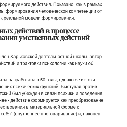
ормируемого действия. Показано, как в рамках
мы формирования человеческой компетенции от
ь к реальной модели формирования.
ых действий в процессе
вания умственных действий
 член Харьковской деятельностной школы, автор
твий и трактовки психологии как науки об
а разработана в 50 годы, однако ее истоки
высших психических функций. Выступая против
тский был убежден в связи психики и поведения.
нее - действие формируется как преобразование
уществования в материальной форме к
себя" (внутреннее проговаривание) и, наконец,