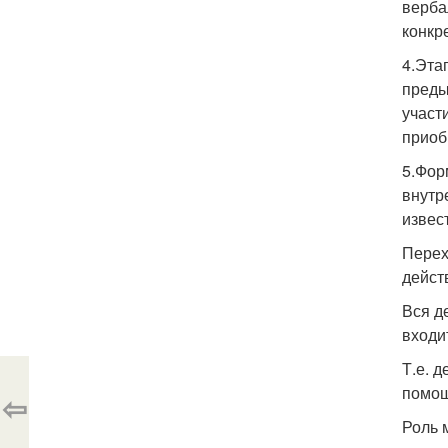
верба
конкр
4.Эта
преды
участ
приоб
5.Фор
внутр
извес
Перех
дейст
Вся д
входи
Т.е. 
помощ
⇦
Роль 