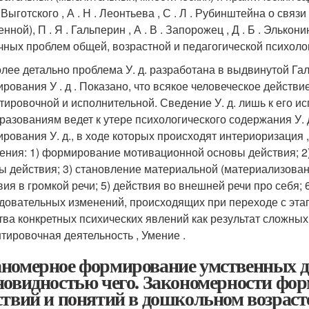
. Выготского , А . Н . Леонтьева , С . Л . Рубинштейна о связ
нной), П . Я . Гальперин , А . В . Запорожец , Д . Б . Элько
чных проблем общей, возрастной и педагогической психолог
лее детально проблема У. д. разработана в выдвинутой Га
ования У . д . Показано, что всякое человеческое действие (в 
тировочной и исполнительной. Сведение У. д. лишь к его и
разованиям ведет к утере психологического содержания У. 
рования У. д., в ходе которых происходят интериоризация 
ения: 1) формирование мотивационной основы действия; 
ы действия; 3) становление материальной (материализова
вия в громкой речи; 5) действия во внешней речи про себя;
довательных изменений, происходящих при переходе с этапа
тва конкретных психических явлений как результат сложны
тировочная деятельность , Умение .
номерное формирование умственных де
новидностью чего. Закономерности фо
ствий и понятий в дошкольном возраст