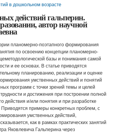
тий в дошкольном возрасте
ных действий гальперин.
разовании, автор научной
аевна
теории планомерно-поэтапного формирования
занятия по освоению концепции планомерно-
щеметодологической базы и понимания самой
сти и ее основах. В статье приводятся
ятельному планированию, реализации и оценке
формирования умственных действий и понятий
ных программ с точки зрений темы и целей
рудности и достижения при построении полной
 действия и/или понятия и при разработке
 Приводятся примеры конкретных проблем, с
рмирования умственных действий,
казывается, как в рамках практических занятий
тра Яковлевича Гальперина через