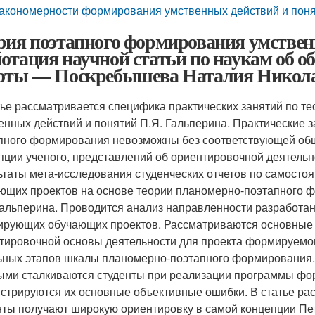
акономерности формирования умственных действий и поня
рия поэтапного формирования умствен
отация научной статьи по наукам об об
оты — Поскребышева Наталия Никол
тье рассматривается специфика практических занятий по 
енных действий и понятий П.Я. Гальперина. Практические 
пного формирования невозможны без соответствующей об
пции ученого, представлений об ориентировочной деятельно
ьтаты мета-исследования студенческих отчетов по самосто
ющих проектов на основе теории планомерно-поэтапного 
Гальперина. Проводится анализ направленности разработан
рующих обучающих проектов. Рассматриваются основные т
тировочной основы деятельности для проекта формируемого
ьных этапов шкалы планомерно-поэтапного формирования.
ыми сталкиваются студенты при реализации программы фо
стрируются их основные объективные ошибки. В статье расс
нты получают широкую ориентировку в самой концепции Пе