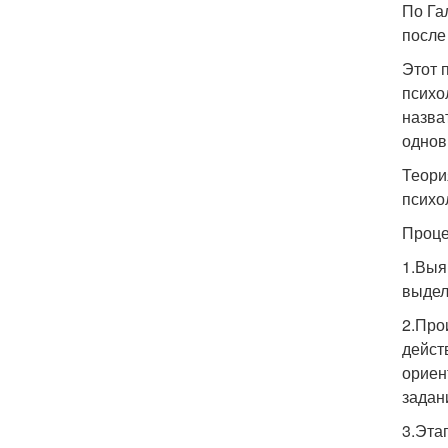
По Га
после
Этот 
психо
назва
однов
Теори
психо
Проце
1.Выя
выделя
2.Про
дейст
ориен
задан
3.Эта