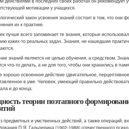
и действиями в последних своих работах он рекомендует 
етствующей мотивации у учащихся.
логический закон усвоения знаний состоит в том, что они ф
нения их к практике.
ек лучше всего запоминает те знания, которые использовал
ию каких-то реальных задач. Знания, не нашедшие практи
аются.
ние знаний является не целью обучения, а средством. Знан
ся что-то делать, а не для того, чтобы они хранились в памя
е хорошо освоенное действие (двигательное, перцептивное
тавленное в уме. Человек, умеющий правильно действоват
ала и до конца.
ность теории поэтапного формировани
ятий
з предметных и умственных действий, а также операций, вх
дования П.Я. Гальперина (1902-1988) отечественного психо