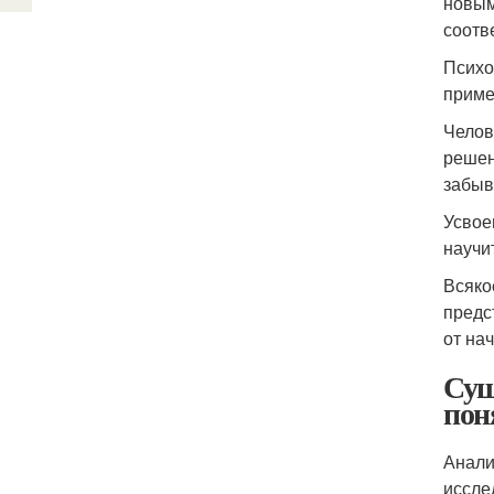
новым
соотв
Психо
приме
Челов
решен
забыв
Усвое
научит
Всяко
предс
от нач
Сущ
пон
Анали
иссле