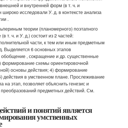
и внешней и внутренней форм (в т. ч. и
нин широко исследовали У. д. в контексте анализа
ии .
льпериным теории (планомерного) поэтапного
т. ч. и У. д.) состоит из 2 частей:
сполнительной части, к тем или иным предметным
д. Выделяется 6 основных этапов
, обобщение , сокращение и др. существенные
2) формирование схемы ориентировочной
нной) основы действия; 4) формирование
 6) действия в умственном плане. Прослеживание
 на этап, позволяет объяснить генезис и
х преобразований предметных действий. См.
йствий и понятий является
рмирования умственных
е