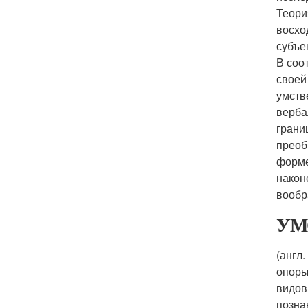
Теори
восхо
субъе
В соо
своей
умств
верба
грани
преоб
форме
након
вообр
УМ
(англ
опоры
видов
позна