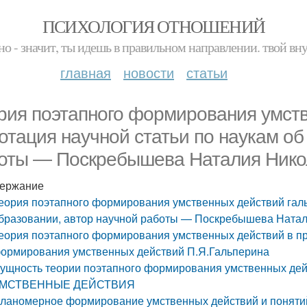
ПСИХОЛОГИЯ ОТНОШЕНИЙ
но - значит, ты идешь в правильном направлении. твой вн
главная
новости
статьи
рия поэтапного формирования умств
отация научной статьи по наукам об
оты — Поскребышева Наталия Нико
ержание
еория поэтапного формирования умственных действий галь
бразовании, автор научной работы — Поскребышева Ната
еория поэтапного формирования умственных действий в пр
ормирования умственных действий П.Я.Гальперина
ущность теории поэтапного формирования умственных дей
МСТВЕННЫЕ ДЕЙСТВИЯ
ланомерное формирование умственных действий и понятий