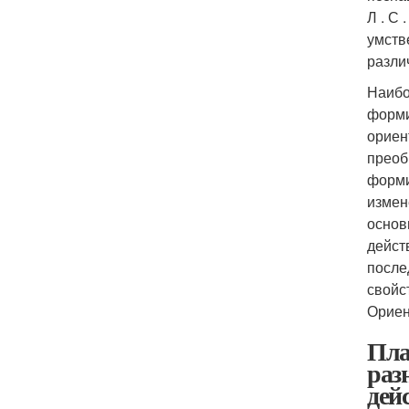
Л . С 
умстве
разли
Наибо
формир
ориен
преоб
форми
измен
основ
дейст
после
свойс
Ориен
Пла
раз
дей