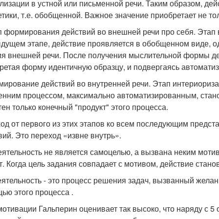
лизации в устной или письменной речи. Таким образом, дей
етики, т.е. обобщенной. Важное значение приобретает не то
п формирования действий во внешней речи про себя. Этап в
дущем этапе, действие проявляется в обобщенном виде, од
ия внешней речи. После получения мыслительной формы де
ретая форму идентичную образцу, и подвергаясь автомати
мирование действий во внутренней речи. Этап интериориза
енним процессом, максимально автоматизированным, станов
тен только конечный "продукт" этого процесса.
од от первого из этих этапов ко всем последующим предс
вий. Это переход «извне внутрь».
еятельность не является самоцелью, а вызвана неким мотив
т. Когда цель задания совпадает с мотивом, действие стано
деятельность - это процесс решения задач, вызванный желан
ью этого процесса .
мотивации Гальперин оценивает так высоко, что наряду с 