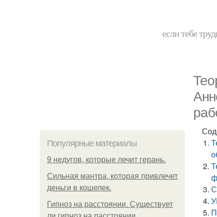
если тебе труд
Тео
Анн
раб
Сод
Т
Популярные материалы
о
9 недугов, которые лечит герань.
Т
Сильная мантра, которая привлечет
ф
деньги в кошелек.
С
У
Гипноз на расстоянии. Существует
П
ли гипноз на расстоянии