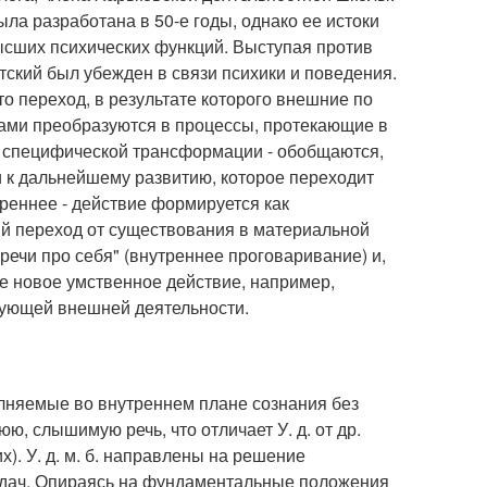
а разработана в 50-е годы, однако ее истоки
высших психических функций. Выступая против
тский был убежден в связи психики и поведения.
то переход, в результате которого внешние по
ми преобразуются в процессы, протекающие в
я специфической трансформации - обобщаются,
и к дальнейшему развитию, которое переходит
реннее - действие формируется как
ый переход от существования в материальной
ечи про себя" (внутреннее проговаривание) и,
ое новое умственное действие, например,
вующей внешней деятельности.
полняемые во внутреннем плане сознания без
, слышимую речь, что отличает У. д. от др.
). У. д. м. б. направлены на решение
задач. Опираясь на фундаментальные положения