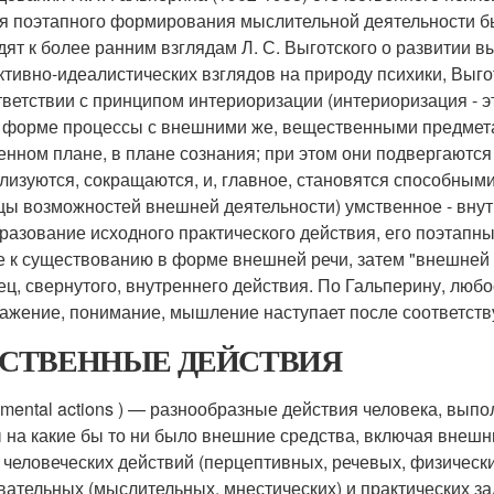
я поэтапного формирования мыслительной деятельности был
дят к более ранним взглядам Л. С. Выготского о развитии 
ктивно-идеалистических взглядов на природу психики, Выго
тветствии с принципом интериоризации (интериоризация - э
 форме процессы с внешними же, вещественными предмета
енном плане, в плане сознания; при этом они подвергаютс
лизуются, сокращаются, и, главное, становятся способным
цы возможностей внешней деятельности) умственное - внут
разование исходного практического действия, его поэтапн
 к существованию в форме внешней речи, затем "внешней р
ец, свернутого, внутреннего действия. По Гальперину, люб
ажение, понимание, мышление наступает после соответст
СТВЕННЫЕ ДЕЙСТВИЯ
. mental actions ) — разнообразные действия человека, вы
 на какие бы то ни было внешние средства, включая внешнюю
 человеческих действий (перцептивных, речевых, физических
вательных (мыслительных, мнестических) и практических 