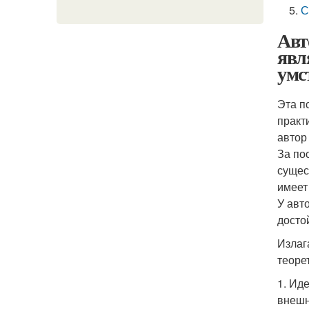
С
Авт
явл
умс
Эта п
практ
автор
За по
сущес
имеет
У авт
досто
Излаг
теоре
1. Ид
внешн