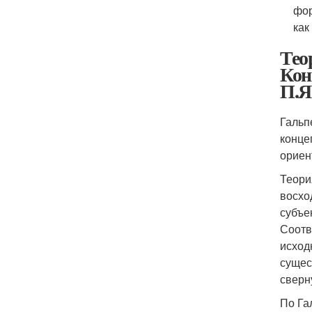
фор
как
Тео
Кон
П.Я
Гальп
конце
ориен
Теори
восхо
субъе
Соотв
исход
сущес
сверн
По Га