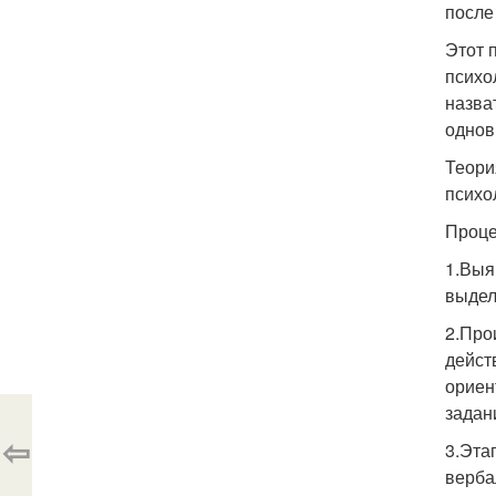
после
Этот 
психо
назва
однов
Теори
психо
Проце
1.Выя
выделя
2.Про
дейст
ориен
задан
⇦
3.Эта
верба