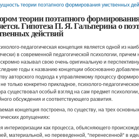
ущность теории поэтапного формирования умственных дей
ором теории поэтапного формирования
яется. Гипотеза П. Я. Гальперина о п
твенных действий
сихолого-педагогическая концепция является одной из наибо
ически) в современной педагогической психологии, причем н
 скромно называл свою очень оригинальную и перспективну
следние годы к названию концепции обоснованно добавлено
тву авторского подхода к управляемому процессу формиро
 не только конкретно прикладное, психолого-педагогическое
ора существовал особый взгляд на сам предмет психологии, 
йного обсуждения и соответствующего развития.
аемая концепция построена, по существу, на трех основных
тических допущениях:
ея интериоризации как процесса, объясняющего происхожде
ей, материальной, но переведенной, "перенесенной" в иде