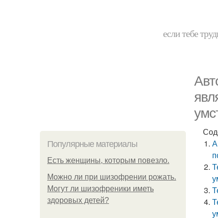
если тебе труд
Авт
явл
умс
Сод
А
Популярные материалы
п
Есть женщины, которым повезло.
Т
Можно ли при шизофрении рожать.
у
Могут ли шизофреники иметь
Т
здоровых детей?
Т
у