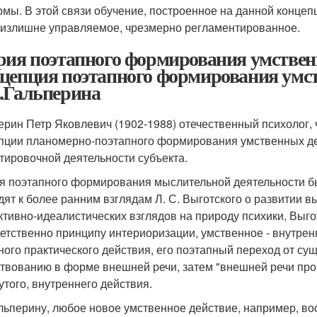
мы. В этой связи обучение, построенное на данной конце
 излишне управляемое, чрезмерно регламентированное.
рия поэтапного формирования умствен
цепция поэтапного формирования умс
.Гальперина
ерин Петр Яковлевич (1902-1988) отечественный психолог,
пции планомерно-поэтапного формирования умственных дейс
тировочной деятельности субъекта.
я поэтапного формирования мыслительной деятельности был
дят к более ранним взглядам Л. С. Выготского о развитии 
ктивно-идеалистических взглядов на природу психики, Выго
етственно принципу интериоризации, умственное - внутрен
ного практического действия, его поэтапный переход от с
твованию в форме внешней речи, затем "внешней речи про 
утого, внутреннего действия.
льперину, любое новое умственное действие, например, в