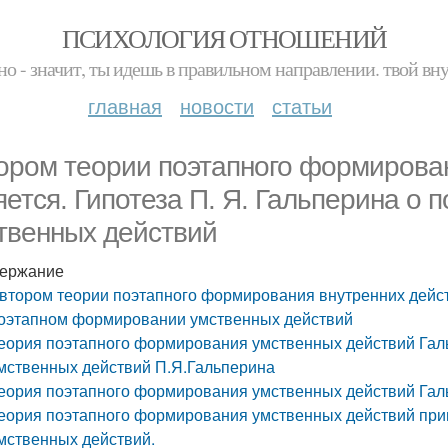
ПСИХОЛОГИЯ ОТНОШЕНИЙ
но - значит, ты идешь в правильном направлении. твой вн
главная
новости
статьи
ором теории поэтапного формирова
яется. Гипотеза П. Я. Гальперина о
твенных действий
ержание
втором теории поэтапного формирования внутренних действ
оэтапном формировании умственных действий
еория поэтапного формирования умственных действий Гал
мственных действий П.Я.Гальперина
еория поэтапного формирования умственных действий Гал
еория поэтапного формирования умственных действий при
мственных действий.