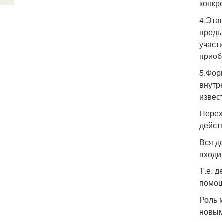
конкр
4.Эта
преды
участ
приоб
5.Фор
внутр
извес
Перех
дейст
Вся д
входи
Т.е. 
помощ
Роль 
новым