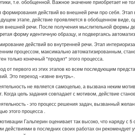
етики, т.е. обобщенной. Важное значение приобретает не то
п формирования действий во внешней речи про себя. Этап в
дущем этапе, действие проявляется в обобщенном виде, од
ия внешней речи. После получения мыслительной формы де
ретая форму идентичную образцу, и подвергаясь автомати
мирование действий во внутренней речи. Этап интериориза
енним процессом, максимально автоматизированным, станов
тен только конечный "продукт" этого процесса.
од от первого из этих этапов ко всем последующим предс
вий. Это переход «извне внутрь».
еятельность не является самоцелью, а вызвана неким мотив
т. Когда цель задания совпадает с мотивом, действие стано
деятельность - это процесс решения задач, вызванный желан
ью этого процесса .
мотивации Гальперин оценивает так высоко, что наряду с 
и действиями в последних своих работах он рекомендует 