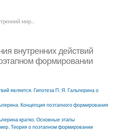
утренний мир...
ния внутренних действий
 поэтапном формировании
ий является. Гипотеза П. Я. Гальперина о
ьперина. Концепция поэтапного формирования
ьперина кратко. Основные этапы
мер. Теория о поэтапном формировании