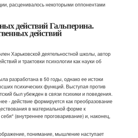
пции, расценивалось некоторыми оппонентами
ных действий Гальперина.
твенных действий
 член Харьковской деятельностной школы, автор
твий и трактовки психологии как науки об
а разработана в 50 годы, однако ее истоки
высших психических функций. Выступая против
тский был убежден в связи психики и поведения.
нее - действие формируется как преобразование
уществования в материальной форме к
себя" (внутреннее проговаривание) и, наконец,
оображение, понимание, мышление наступает