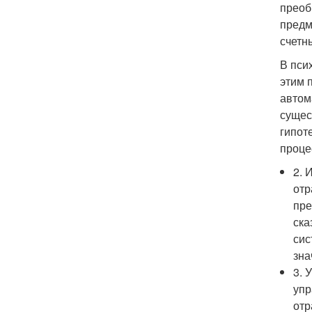
преоб
предм
счетн
В пси
этим 
автом
сущес
гипот
проце
2. 
отр
пре
ска
сис
зна
3. 
упр
отр