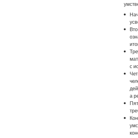
умств
Нач
усв
Вто
озн
ито
Тре
мат
с и
Чет
чел
дей
а р
Пят
тре
Кон
умс
кон