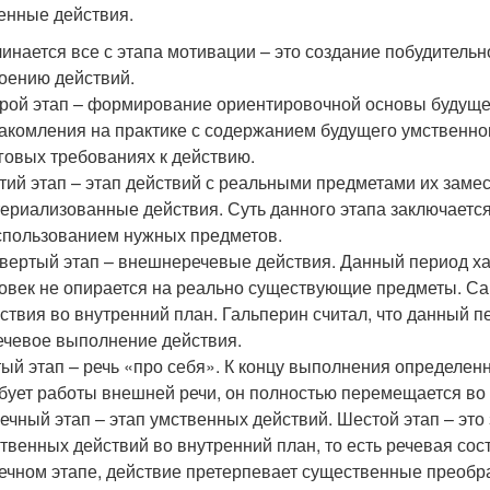
енные действия.
инается все с этапа мотивации – это создание побудитель
оению действий.
рой этап – формирование ориентировочной основы будущег
акомления на практике с содержанием будущего умственног
говых требованиях к действию.
тий этап – этап действий с реальными предметами их заме
ериализованные действия. Суть данного этапа заключается
спользованием нужных предметов.
вертый этап – внешнеречевые действия. Данный период ха
овек не опирается на реально существующие предметы. Са
ствия во внутренний план. Гальперин считал, что данный пе
ечевое выполнение действия.
ый этап – речь «про себя». К концу выполнения определен
бует работы внешней речи, он полностью перемещается во
ечный этап – этап умственных действий. Шестой этап – э
твенных действий во внутренний план, то есть речевая со
ечном этапе, действие претерпевает существенные преобр