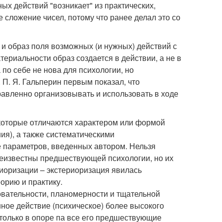
ых действий "возникает" из практических,
 сложение чисел, потому что ранее делал это со
 и образ поля возможных (и нужных) действий с
ериальности образ создается в действии, а не в
по себе не нова для психологии, но
 П. Я. Гальперин первым показал, что
авленно организовывать и использовать в ходе
 которые отличаются характером или формой
ия), а также систематическими
 параметров, введенных автором. Нельзя
неизвестны предшествующей психологии, но их
риоризации – экстериоризация явилась
орию и практику.
овательности, планомерности и тщательной
ое действие (психическое) более высокого
только в опоре па все его предшествующие