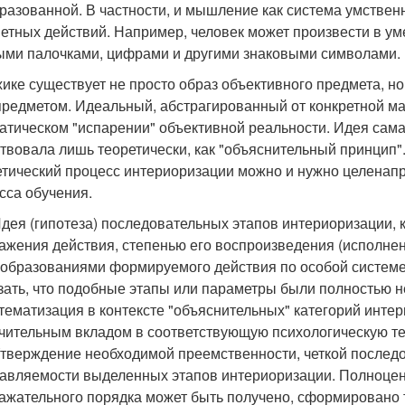
разованной. В частности, и мышление как система умственн
етных действий. Например, человек может произвести в уме
ыми палочками, цифрами и другими знаковыми символами.
хике существует не просто образ объективного предмета, но
предметом. Идеальный, абстрагированный от конкретной мат
атическом "испарении" объективной реальности. Идея сама 
твовала лишь теоретически, как "объяснительный принцип".
етический процесс интериоризации можно и нужно целенапр
сса обучения.
Идея (гипотеза) последовательных этапов интериоризации,
ажения действия, степенью его воспроизведения (исполнен
образованиями формируемого действия по особой системе
зать, что подобные этапы или параметры были полностью 
тематизация в контексте "объяснительных" категорий инте
чительным вкладом в соответствующую психологическую те
Утверждение необходимой преемственности, четкой послед
авляемости выделенных этапов интериоризации. Полноценн
ажательного порядка может быть получено, сформировано 