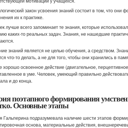
етствующей мотивации у учащихся.
логический закон усвоения знаний состоит в том, что они ф
нения их к практике.
ек лучше всего запоминает те знания, которые использовал
ию каких-то реальных задач. Знания, не нашедшие практи
аются.
ние знаний является не целью обучения, а средством. Знан
ся что-то делать, а не для того, чтобы они хранились в памя
е хорошо освоенное действие (двигательное, перцептивное
тавленное в уме. Человек, умеющий правильно действоват
ала и до конца.
рия поэтапного формирования умствен
тко. Основные этапы
я Гальперина подразумевала наличие шести этапов формир
тировочная основа, материальные действия, внешнеречевы