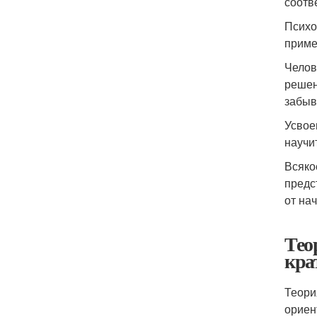
соотв
Психо
приме
Челов
решен
забыв
Усвое
научит
Всяко
предс
от нач
Тео
кра
Теори
ориен