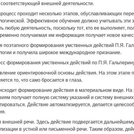
 соответствующей внешней деятельности.
процесс проходит несколько этапов, обуславливающих пере
логической. Эффективное обучение должно учитывать эти 
ть любую деятельность, поскольку тот, кто ее выполняет, 
ременно получаемая им информация получает новое качес
я поэтапного формирования умственных действий П.Я. Гал
логии и получила широкое международное признание.
сс формирования умственных действий по П.Я. Гальперину
вление ориентировочной основы действия. На этом этапе 
ется то, что само бросается в глаза.
исходит формирование действия в материальном виде. На
виям получает полную систему указаний и систему внешних
тироваться. Действие автоматизируется, делается целесоо
ия.
п внешней речи. Здесь действие подвергается дальнейшем
лизации в устной или письменной речи. Таким образом, дей