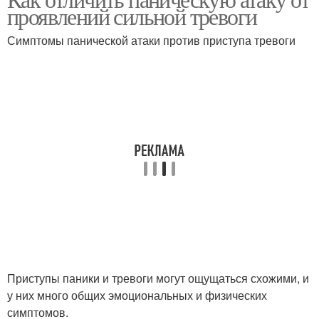
Паническая атака
проявлений сильной тревоги
тревоги
Симптомы панической атаки против приступа тревоги
Тревоги с точки
Панические атаки
Состояния при
панической атаке
Приступы паники и тревоги могут ощущаться схожими, и
у них много общих эмоциональных и физических
симптомов.