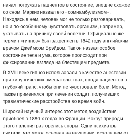
начал погружать пациентов в состояние, внешне схожее
со сном. Маркиз назвал его «сомнамбулизмом».
Находясь в нем, человек мог не только разговаривать,
но и по-особенному чувствовать организм, например,
указывать на причину своей болезни. Официально же
термин «гипноз» был закреплен в 1842 году английским
врачом Джеймсом Брэйдом. Так он назвал особое
состояние тела и ума, которое происходит при
фиксировании взгляда на блестящем предмете.
В XVIII веке гипноз использовали в качестве анестезии
при хирургических вмешательствах, вводя пациентов в
глубокий транс, чтобы они не чувствовали боли. Метод
также применялся при лечении солдат, получивших
травматические расстройства во время войн.
Широкий научный интерес этот метод воздействия
приобрел в 1880-х годах во Франции. Вокруг природы
этого явления разгорелись споры. Одни психиатры
считали, что метод основан на внушении, исходящем от