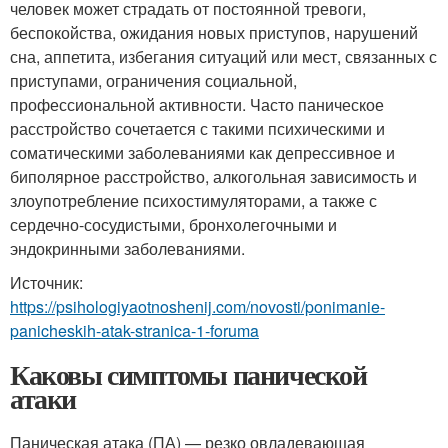
человек может страдать от постоянной тревоги,
беспокойства, ожидания новых приступов, нарушений
сна, аппетита, избегания ситуаций или мест, связанных с
приступами, ограничения социальной,
профессиональной активности. Часто паническое
расстройство сочетается с такими психическими и
соматическими заболеваниями как депрессивное и
биполярное расстройство, алкогольная зависимость и
злоупотребление психостимуляторами, а также с
сердечно-сосудистыми, бронхолегочными и
эндокринными заболеваниями.
Источник:
https://psihologiyaotnoshenij.com/novosti/ponimanie-
panicheskih-atak-stranica-1-foruma
Каковы симптомы панической
атаки
Паническая атака (ПА) — резко овладевающая