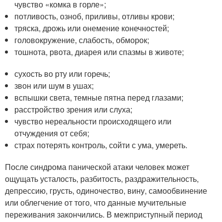
чувство «комка в горле»;
потливость, озноб, приливы, отливы крови;
тряска, дрожь или онемение конечностей;
головокружение, слабость, обморок;
тошнота, рвота, диарея или спазмы в животе;
сухость во рту или горечь;
звон или шум в ушах;
вспышки света, темные пятна перед глазами;
расстройство зрения или слуха;
чувство нереальности происходящего или
отчуждения от себя;
страх потерять контроль, сойти с ума, умереть.
После синдрома панической атаки человек может
ощущать усталость, разбитость, раздражительность,
депрессию, грусть, одиночество, вину, самообвинение
или облегчение от того, что данные мучительные
переживания закончились. В межприступный период