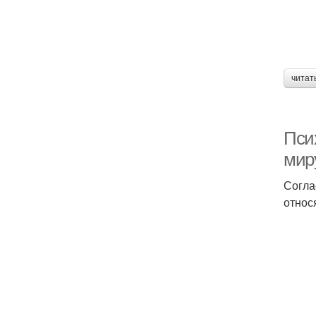
читат
Пси
мир
Согла
относ