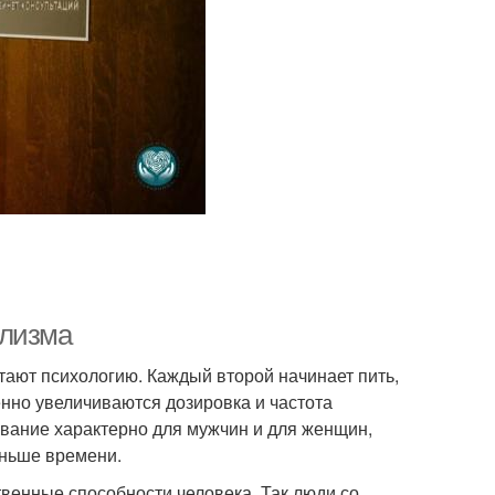
олизма
ают психологию. Каждый второй начинает пить,
енно увеличиваются дозировка и частота
евание характерно для мужчин и для женщин,
еньше времени.
венные способности человека. Так люди со