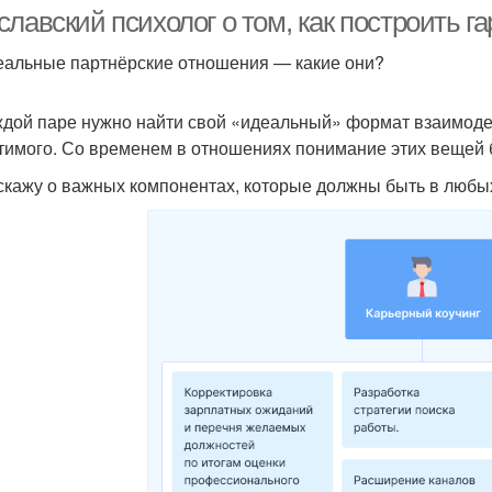
причины
славский психолог о том, как построить 
альные партнёрские отношения — какие они?
Помощь при
Психологическая
Пс
эмоциональной
дой паре нужно найти свой «идеальный» формат взаимодей
поддержка
с
зависимости
тимого. Со временем в отношениях понимание этих вещей 
скажу о важных компонентах, которые должны быть в любы
омощь при потере