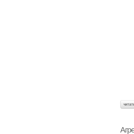
читат
Агр