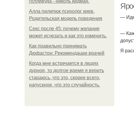
голливуда - николь кидман.
Яро
Алла пилипюк психолог киев.
— Иде
Родительская модель поведения
Секс после 45: почему желание
— Каж
может исчезать и как это изменить.
допус
Как правильно принимать
Я рас
Дюфастон: Рекомендации врачей
П
Когда мне встречается в людях
дурное, то долгое время я верить
стараюсь, что это, скорее всего,
напускное, что это случайность.