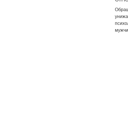
Обращ
унижа
психо
мужчи