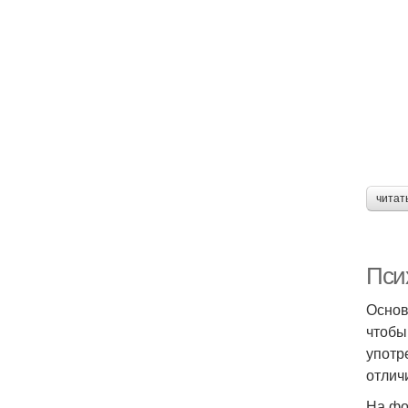
читат
Пси
Основ
чтобы
употр
отлич
На фо