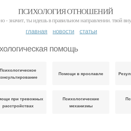
ПСИХОЛОГИЯ ОТНОШЕНИЙ
но - значит, ты идешь в правильном направлении. твой вн
главная
новости
статьи
хологическая помощь
Психологическое
Помощи в ярославле
Резул
консультирование
мощи при тревожных
Психологические
Пс
расстройствах
механизмы
Психологические
Помощь при депрессии
Бес