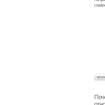
слабо
читат
Поч
отн