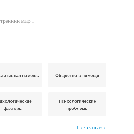
утренний мир...
ьтативная помощь
Общество в помощи
ихологические
Психологические
факторы
проблемы
Показать все
платная помощь
Помощь при страхе