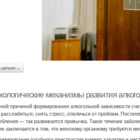
ь дальше →
хологические механизмы развития алког
ной причиной формирования алкогольной зависимости счит
 расслабиться, снять стресс, отвлечься от проблем. Постеп
ебления — так развивается привычка. Такое течение забол
ие заключается в том, что женскому организму требуется м
рмирование пагубного пристрастия влияют характер и умст