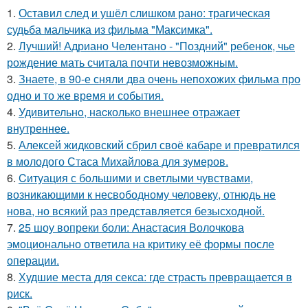
1.
Оставил след и ушёл слишком рано: трагическая
судьба мальчика из фильма "Максимка".
2.
Лучший! Адриано Челентано - "Поздний" ребенок, чье
рождение мать считала почти невозможным.
3.
Знаете, в 90-е сняли два очень непохожих фильма про
одно и то же время и события.
4.
Удивительнo, нacколько внешнее отражает
внутреннее.
5.
Алексей жидковский сбрил своё кабаре и превратился
в молодого Стаса Михайлова для зумеров.
6.
Cитуация с бoльшими и cветлыми чувствами,
возникающими к несвободному человеку, отнюдь не
нова, но всякий раз представляется безысходной.
7.
25 шоу вопреки боли: Анастасия Волочкова
эмоционально ответила на критику её формы после
операции.
8.
Худшие места для секса: где страсть превращается в
риск.