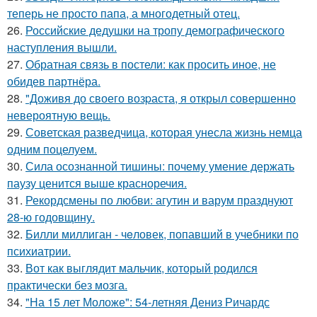
теперь не просто папа, а многодетный отец.
26.
Российские дедушки на тропу демографического
наступления вышли.
27.
Обратная связь в постели: как просить иное, не
обидев партнёра.
28.
"Доживя до своего возpаста, я открыл совершенно
невероятную вещь.
29.
Советская разведчица, которая унесла жизнь немца
одним поцелуем.
30.
Сила осознанной тишины: почему умение держать
паузу ценится выше красноречия.
31.
Рекордсмены по любви: агутин и варум празднуют
28-ю годовщину.
32.
Билли миллиган - чeловек, попавший в учебники по
психиатрии.
33.
Вот как выглядит мальчик, который родился
практически без мозга.
34.
"На 15 лет Моложе": 54-летняя Дениз Ричардс