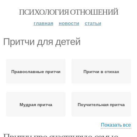
ПСИХОЛОГИЯ ОТНОШЕНИЙ
главная
новости
статьи
Притчи для детей
Православные притчи
Притчи в стихах
Мудрая притча
Поучительная притча
Показать все
Притчи про счастливую семью.
Притча про жизненные
Притча об истинной