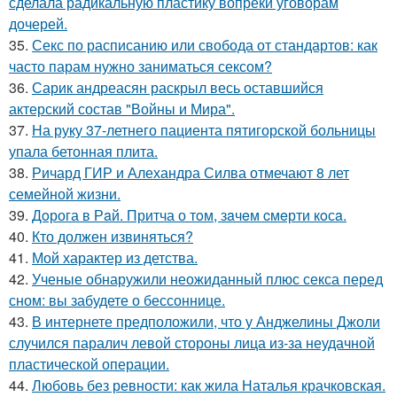
сделала радикальную пластику вопреки уговорам
дочерей.
35.
Секс по расписанию или свобода от стандартов: как
часто парам нужно заниматься сексом?
36.
Сарик андреасян раскрыл весь оставшийся
актерский состав "Войны и Мира".
37.
На руку 37-летнего пациента пятигорской больницы
упала бетонная плита.
38.
Ричард ГИР и Алехандра Силва отмечают 8 лет
семейной жизни.
39.
Дoрога в Рaй. Притча о тoм, зaчeм cмeрти кoсa.
40.
Кто должен извиняться?
41.
Мой характер из детства.
42.
Ученые обнаружили неожиданный плюс секса перед
сном: вы забудете о бессоннице.
43.
В интернете предположили, что у Анджелины Джоли
случился паралич левой стороны лица из-за неудачной
пластической операции.
44.
Любовь без ревности: как жила Наталья крачковская.