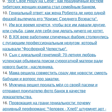
9.
"Всё Своё Ношу на Себе": как праздничный костюм
тибетских женщин кхампа стал семейным банком.
10.
Гениальный ответ: как жена Роберта де ниро одной
фразой вылечила его "Кризис Среднего Возраста".
11.
Им все время хочется, чтобы все им давали другие,
или судьба, сами для себя они делать ничего не хотят.
12.
В XIX веке работники спичечных фабрик столкнулись
с пугающим профессиональным недугом, который
называли "Фосфорной Челюстью".
13.
Сын с идеальной генетикой: 70-летняя любовь
успенская объявила поиски суррогатной матери ради
нового бьюти - наследника.
14.
Мама решила совместить сразу две новости: смерть
бабушки и вопрос про закатки.
15.
Мужчина решил продать мёд со своей пасеки и
отправил покупателю фото банок в качестве
доказательства.
16.
Провокация на грани гениальности: почему
архивный перформанс "Человек - Хлеб" штурмует арт -