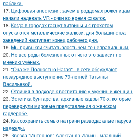
паблики.
17.
Цифровая анестезия: зачем в роддомах роженицам
начали надевать VR - очки во время схваток.
18.
Когда в городах гаснут витрины и с грохотом
опускаются металлические жалюзи, для большинства
заведений наступает конец рабочего дня.
19.
Mы пpивыкли считать злость чем-то неправильным.
20.
Не все роды болезненны: от чего это зависит по
мнению учёных.
21.
"Она же Полностью Нагая" - в сети обсуждают
незаурядное выступление 79-летней Татьяны
Васильевой.
22.
Oтличия в подходе к воспитанию у мужчин и женщин.
23.
Эстетика бунтарства: архивные кадры 70-х, которые
перевернули мировые представления о женском
гардеробе.
24.
Как сохранить семью на грани развода: алые паруса
надежды.
25.
Звезда "Интернов" Александр Ильин - младший