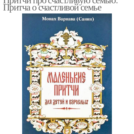
Притча о счастливой семье
трудности
ценности
Неблагодарные дети