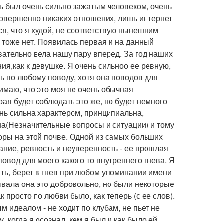
ь был очень сильно зажатым человеком, очень
 совершенно никаких отношених, лишь интернет
ся, что я худой, не соответствую нынешним
е тоже нет. Появилась первая и на данный
вательно вела нашу пару вперед. За год наших
ия,как к девушке. Я очень сильноо ее ревную,
ь по любому поводу, хотя она поводов для
нимаю, что это моя не очень обычная
рая будет соблюдать это же, но будет немного
нь сильна характером, принципиальна,
на(Незначительные вопросы и ситуации) и тому
оры на этой почве. Одной из самых больших
ние, ревность и неуверенность - ее прошлая
повод для моего какого то внутреннего гнева. Я
вать, берет в гнев при любом упоминании имени
зывала она это добровольно, но были некоторые
ак просто по любви было, как теперь (с ее слов).
м идеалом - не ходит по клубам, не пьет не
, когда я осознал, кем я был и как было ей