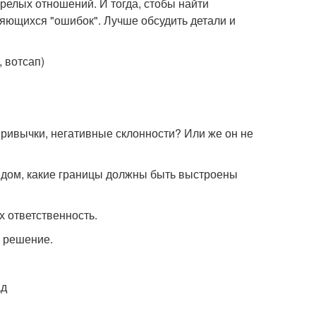
релых отношений. И тогда, стобы найти
ряющихся "ошибок". Лучше обсудить детали и
 вотсап)
привычки, негативные склонности? Или же он не
рядом, какие границы должны быть выстроены
их ответственность.
е решение.
ад