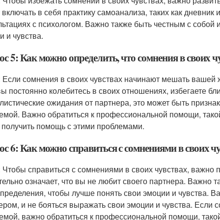
: Чтобы избежать сомнений в своих чувствах, важно разви
 включать в себя практику самоанализа, таких как дневник 
льтациях с психологом. Важно также быть честным с собой 
и и чувства.
ос 5: Как можно определить, что сомнения в своих 
: Если сомнения в своих чувствах начинают мешать вашей ж
вы постоянно колебитесь в своих отношениях, избегаете б
листические ожидания от партнера, это может быть признако
емой. Важно обратиться к профессиональной помощи, такой 
 получить помощь с этими проблемами.
ос 6: Как можно справиться с сомнениями в своих ч
: Чтобы справиться с сомнениями в своих чувствах, важно по
тельно означает, что вы не любит своего партнера. Важно 
пределения, чтобы лучше понять свои эмоции и чувства. В
ером, и не бояться выражать свои эмоции и чувства. Если 
емой, важно обратиться к профессиональной помощи, такой 