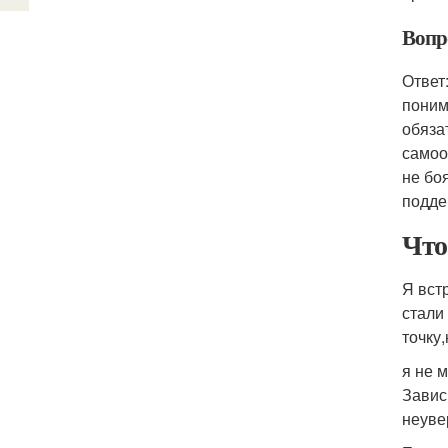
Вопр
Ответ
поним
обяза
самоо
не бо
подде
Что
Я вст
стали
точку
я не м
Завис
неувер