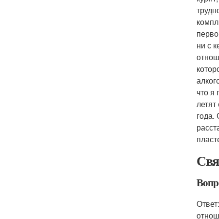
трудн
компл
перво
ни с 
отнош
котор
алког
что я
летят
года.
расст
пласт
Свя
Вопро
Ответ
отнош