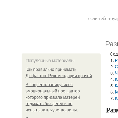
если тебе труд
Раз
Сод
Р
Популярные материалы
С
Как правильно принимать
Ч
Дюфастон: Рекомендации врачей
К
В соцсетях завирусился
К
эмоциональный пост, автор
К
которого призвала матерей
К
отдыхать без детей и не
Раз
испытывать чувство вины.