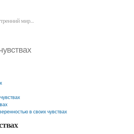
утренний мир...
чувствах
х
 чувствах
твах
веренностью в своих чувствах
ствах