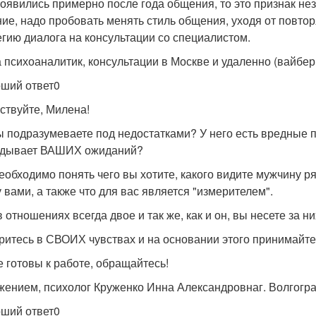
оявились примерно после года общения, то это признак нез
ие, надо пробовать менять стиль общения, уходя от повто
егию диалога на консультации со специалистом.
 психоаналитик, консультации в Москве и удаленно (вайбер,
ший ответ0
ствуйте, Милена!
ы подразумеваете под недостатками? У него есть вредные 
вдывает ВАШИХ ожиданий?
еобходимо понять чего вы хотите, какого видите мужчину 
 вами, а также что для вас является "измерителем".
 отношениях всегда двое и так же, как и он, вы несете за н
ритесь в СВОИХ чувствах и на основании этого принимайт
е готовы к работе, обращайтесь!
жением, психолог Круженко Инна Александровнаг. Волгогр
ший ответ0