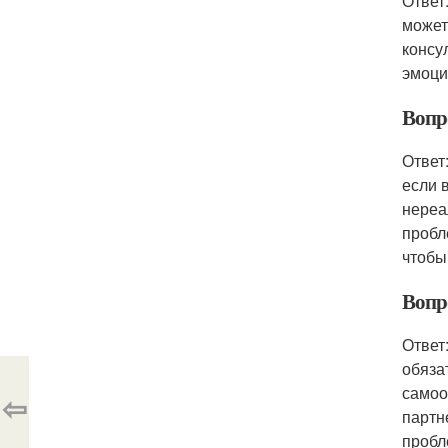
Ответ
может
консу
эмоци
Вопр
Ответ
если 
нереа
пробл
чтобы
Вопр
Ответ
обяза
самоо
⇦
партн
пробл