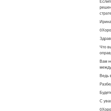
Еслип
решен
страт
Ирина
0Хоро
Здрав
Что в
опра
Вам н
между
Ведь в
Разбе
Будет
С ува
0Хоро