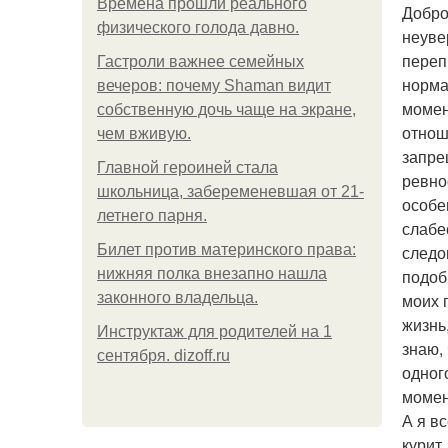
Bpeмена прошли реального
Добро
физического голода давно.
неуве
переп
Гастроли важнее семейных
норма
вечеров: почему Shaman видит
момен
собственную дочь чаще на экране,
отнош
чем вживую.
запре
Главной героиней стала
ревно
школьница, забеременевшая от 21-
особе
летнего парня.
слабе
Билет против материнского права:
следо
нижняя полка внезапно нашла
подоб
законного владельца.
моих 
жизнь
Инструктаж для родителей на 1
знаю,
сентября. dizoff.ru
одног
момент
А я в
курит