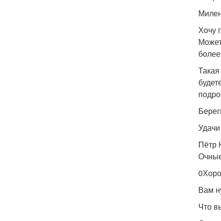
Миле
Хочу 
Может
более
Такая 
будет
подро
Берег
Удачи
Пётр 
Очные
0Хоро
Вам н
Что в