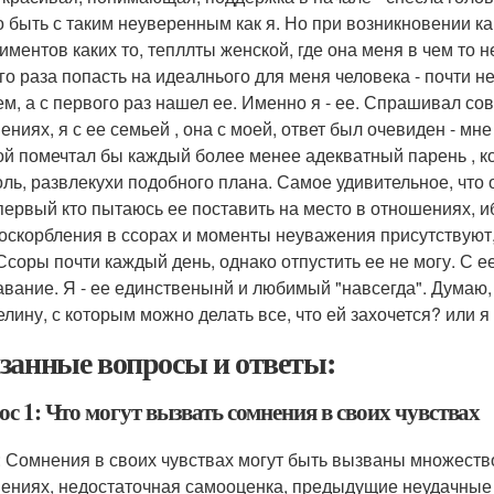
о быть с таким неуверенным как я. Но при возникновении к
иментов каких то, тепллты женской, где она меня в чем то н
го раза попасть на идеалнього для меня человека - почти н
кем, а с первого раз нашел ее. Именно я - ее. Спрашивал со
ениях, я с ее семьей , она с моей, ответ был очевиден - мн
ой помечтал бы каждый более менее адекватный парень , кот
оль, развлекухи подобного плана. Самое удивительное, что о
 первый кто пытаюсь ее поставить на место в отношениях, и
 оскорбления в ссорах и моменты неуважения присутствуют,
 Ссоры почти каждый день, однако отпустить ее не могу. С е
авание. Я - ее единственынй и любимый "навсегда". Думаю, 
елину, с которым можно делать все, что ей захочется? или 
занные вопросы и ответы:
с 1: Что могут вызвать сомнения в своих чувствах
: Сомнения в своих чувствах могут быть вызваны множеств
ениях, недостаточная самооценка, предыдущие неудачные 