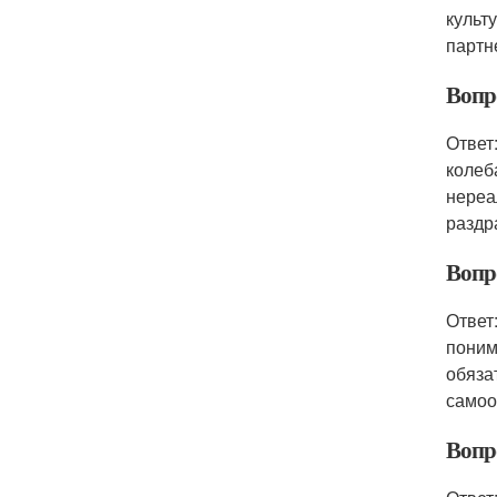
культ
партн
Вопро
Ответ
колеб
нереа
раздр
Вопр
Ответ
поним
обяза
самоо
Вопр