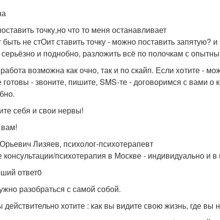
на
поставить точку,но что то меня останавливает
 быть не стОит ставить точку - можно поставить запятую? и
 серьёзно и поднобно, разложить всё по полочкам с опытн
работа возможна как очно, так и по скайп. Если хотите - мо
е готовы - звоните, пишите, SMS-те - договоримся с вами о
бно.
ите себя и свои нервы!
 вам!
Юрьевич Лизяев, психолог-психотерапевт
 консультации/психотерапия в Москве - индивидуально и в г
ший ответ0
ужно разобраться с самой собой.
ы действительно хотите : как вы видите свою жизнь, где вы 