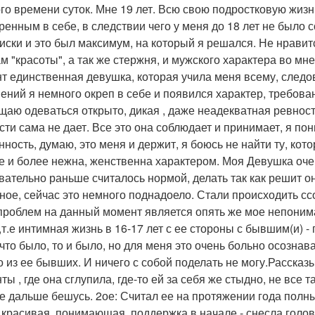
го времени суток. Мне 19 лет. Всю свою подростковую жизн
ренным в себе, в следствии чего у меня до 18 лет не было
иски и это был максимум, на который я решался. Не нравит
м "красоты", а так же стержня, и мужского характера во мн
т единственная девушка, которая учила меня всему, следо
ений я немного окреп в себе и появился характер, требован
щаю одеваться открыто, дикая , даже неадекватная ревност
сти сама не дает. Все это она соблюдает и принимает, я по
нность, думаю, это меня и держит, я боюсь не найти ту, кото
е и более нежна, женственна характером. Моя Девушка оче
вательно раньше считалось нормой, делать так как решит о
ное, сейчас это немного поднадоело. Стали происходить сс
проблем на данный момент является опять же мое непонима
,т.е интимная жизнь в 16-17 лет с ее стороны с бывшим(и) - 
 что было, то и было, но для меня это очень больно осозна
о из ее бывших. И ничего с собой поделать не могу.Расска
ы , где она сглупила, где-то ей за себя же стыдно, не все т
се дальше бешусь. 2ое: Считал ее на протяжении года полны
, красивая, понимающая, поддержка в начале - снесла голову