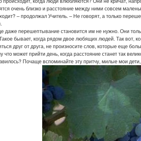
то происходит, когда люди влюбляются? Они не кричат, напро
ятся очень близко и расстояние между ними совсем маленьк
ходит? – продолжал Учитель. – Не говорят, а только переш
.
це даже перешептывание становится им не нужно. Они тольк
 Такое бывает, когда рядом двое любящих людей. Так вот, к
яться друг от друга, не произносите слов, которые еще бо
у что может прийти день, когда расстояние станет так велико
авилось? Почаще вспоминайте эту притчу, милые мои дети, 