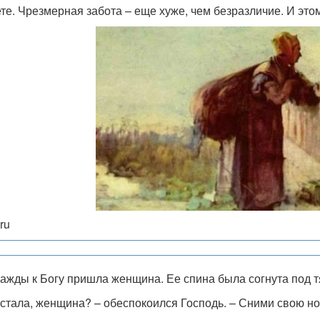
ете. Чрезмерная забота – еще хуже, чем безразличие. И это
.ru
жды к Богу пришла женщина. Ее спина была согнута под 
устала, женщина? – обеспокоился Господь. – Сними свою нош