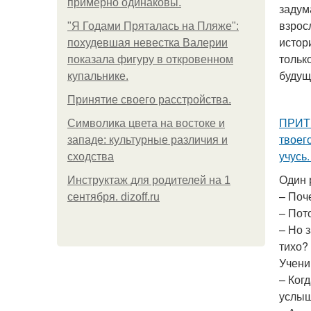
примерно одинаковы.
задум
взрос
"Я Годами Пряталась на Пляже":
истор
похудевшая невестка Валерии
тольк
показала фигуру в откровенном
будущ
купальнике.
Принятие своего расстройства.
ПРИТЧ
Символика цвета на востоке и
твоег
западе: культурные различия и
учусь
сходства
Один 
Инструктаж для родителей на 1
– Поч
сентября. dizoff.ru
– Пот
– Но 
тихо?
Учени
– Ког
услыш