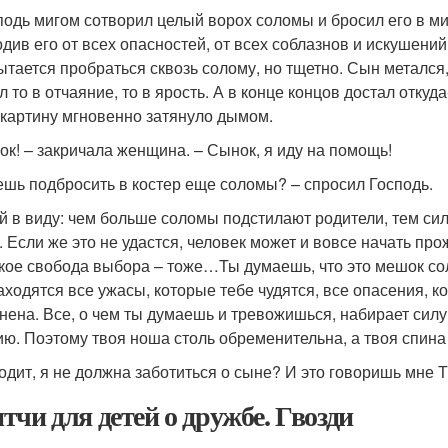
подь мигом сотворил целый ворох соломы и бросил его в ми
одив его от всех опасностей, от всех соблазнов и искушений
ытается пробраться сквозь солому, но тщетно. Сын метался
л то в отчаяние, то в ярость. А в конце концов достал откуд
 картину мгновенно затянуло дымом.
ок! – закричала женщина. – Сынок, я иду на помощь!
ешь подбросить в костер еще соломы? – спросил Господь.
й в виду: чем больше соломы подстилают родители, тем си
 Если же это не удастся, человек может и вовсе начать прож
акое свобода выбора – тоже…Ты думаешь, что это мешок со
аходятся все ужасы, которые тебе чудятся, все опасения, ко
нена. Все, о чем ты думаешь и тревожишься, набирает силу 
ию. Поэтому твоя ноша столь обременительна, а твоя спина
одит, я не должна заботиться о сыне? И это говоришь мне 
тчи для детей о дружбе. Гвозди