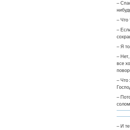
– Спа
нибуд
– Что
– Есл
сохра
– Я т
– Нет
все х
повор
– Что
Госпо
– Пот
солом
– И т