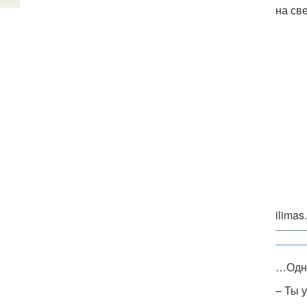
на св
ilimas
…Одна
– Ты 