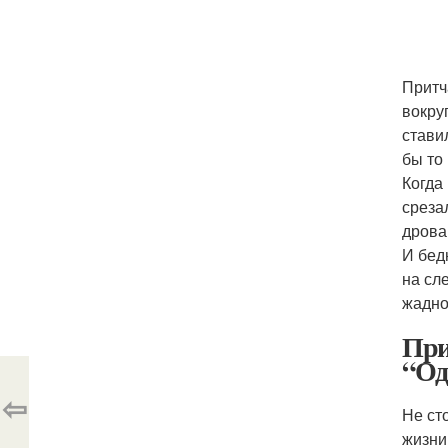
Притч
вокру
стави
бы то
Когда
среза
дрова
И бед
на сл
жадно
При
“Од
⇦
Не ст
жизни