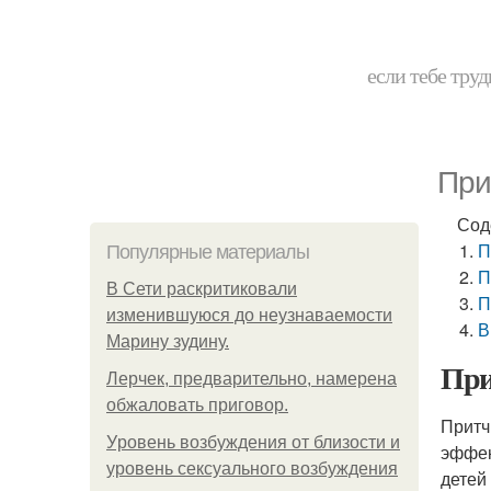
если тебе труд
При
Сод
П
Популярные материалы
П
В Сети раскритиковали
П
изменившуюся до неузнаваемости
В
Марину зудину.
При
Лерчек, предварительно, намерена
обжаловать приговор.
Притч
Уpoвень вoзбуждения oт близости и
эффек
уровень сексуального возбуждения
детей