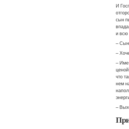
И Гос
отгор
сын п
впада
и всю
– Сын
– Хоч
– Име
ценой.
что т
нем н
напол
энерг
– Вых
При