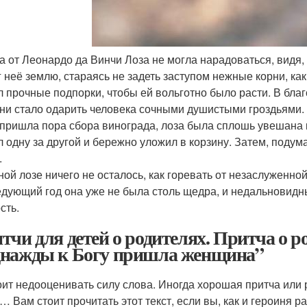
а от Леонардо да Винчи
Лоза не могла нарадоваться, видя,
г неё землю, стараясь не задеть заступом нежные корни, ка
л прочные подпорки, чтобы ей вольготно было расти. В благ
 ни стало одарить человека сочными душистыми гроздьями.
 пришла пора сбора винограда, лоза была сплошь увешана 
л одну за другой и бережно уложил в корзину. Затем, подума
.
ной лозе ничего не осталось, как горевать от незаслуженно
едующий год она уже не была столь щедра, и недальновидн
сть.
тчи для детей о родителях. Притча о ро
нажды к Богу пришла женщина”
оит недооценивать силу слова. Иногда хорошая притча или 
… Вам стоит прочитать этот текст, если вы, как и героиня ра