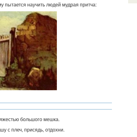
му пытается научить людей мудрая притча:
тяжестью большого мешка.
у с плеч, присядь, отдохни.