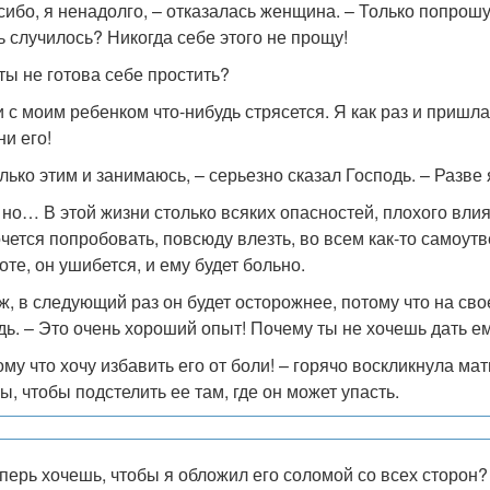
сибо, я ненадолго, – отказалась женщина. – Только попрошу, 
ь случилось? Никогда себе этого не прощу!
 ты не готова себе простить?
и с моим ребенком что-нибудь стрясется. Я как раз и пришла
ни его!
олько этим и занимаюсь, – серьезно сказал Господь. – Разве
, но… В этой жизни столько всяких опасностей, плохого влия
очется попробовать, повсюду влезть, во всем как-то самоутв
оте, он ушибется, и ему будет больно.
 ж, в следующий раз он будет осторожнее, потому что на свое
дь. – Это очень хороший опыт! Почему ты не хочешь дать е
ому что хочу избавить его от боли! – горячо воскликнула ма
ы, чтобы подстелить ее там, где он может упасть.
еперь хочешь, чтобы я обложил его соломой со всех сторон