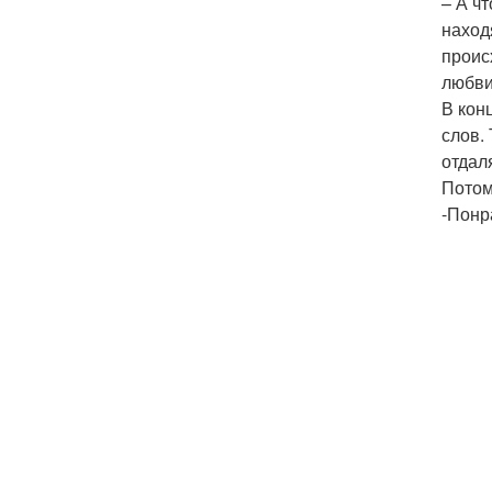
– А ч
наход
проис
любви
В кон
слов.
отдал
Потом
-Понр