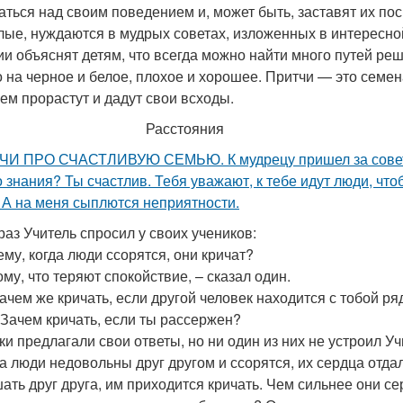
аться над своим поведением и, может быть, заставят их пос
лые, нуждаются в мудрых советах, изложенных в интересной
ии объяснят детям, что всегда можно найти много путей ре
о на черное и белое, плохое и хорошее. Притчи — это семен
ем прорастут и дадут свои всходы.
Расстояния
И ПРО СЧАСТЛИВУЮ СЕМЬЮ. К мудрецу пришел за советом
о знания? Ты счастлив. Тебя уважают, к тебе идут люди, чт
. А на меня сыплются неприятности.
раз Учитель спросил у своих учеников:
ему, когда люди ссорятся, они кричат?
ому, что теряют спокойствие, – сказал один.
зачем же кричать, если другой человек находится с тобой ря
 Зачем кричать, если ты рассержен?
ки предлагали свои ответы, но ни один из них не устроил Уч
да люди недовольны друг другом и ссорятся, их сердца отда
ать друг друга, им приходится кричать. Чем сильнее они сер