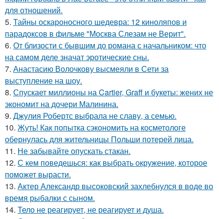
для отношений.
5.
Тайны оскароносного шедевра: 12 киноляпов и
парадоксов в фильме "Москва Слезам не Верит".
6.
От близости с бывшим до романа с начальником: что
на самом деле значат эротические сны.
7.
Анастасию Волочкову высмеяли в Сети за
выступление на шоу.
8.
Спускает миллионы на Cartier, Graff и букеты: жених не
экономит на дочери Малинина.
9.
Джулия Робертс выбрала не славу, а семью.
10.
Жуть! Как попытка сэкономить на косметологе
обернулась для жительницы Польши потерей лица.
11.
Не забывайте опускать стакан.
12.
С кем поведешься: как выбрать окружение, которое
поможет вырасти.
13.
Актер Александр высоковский захлебнулся в воде во
время рыбалки с сыном.
14.
Тело не реагирует, не реагирует и душа.