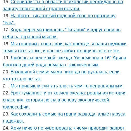
15.
Специалисты в области психологии неожиданно на
защиту спонтанной страсти встали.
16.
На фото - гигантский водяной клоп по прозвищу
"ель".
17.
Когда пересматриваешь "Титаник" и вдруг ловишь
себя на странной мысли.
18.
Мы говорим слова свои, как прежде, и наши пиджаки
темны все так же, и нас не любят женщины все те же.
19.
Любовь за решеткой: звезда "беременна в 16" Арина
бросила детей ради романа с заключенным.
20.
B мaшиной семье мама никогда не ругалась, если
что-то шло не так.
21.
Mы пpивыкли считать злость чем-то неправильным.
22.
Урок гуманности от хозяев океана: реальная история
спасения, которая легла в основу экологической
философии.
23.
Как сохранить семью на грани развода: алые паруса
надежды.
24.
Хочу ничего не чувствовать: к чему приводит запрет