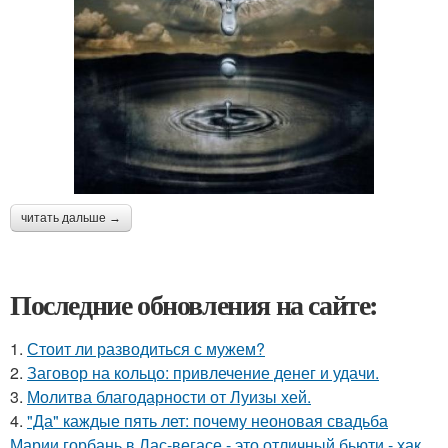
читать дальше →
Последние обновления на сайте:
1.
Стоит ли разводиться с мужем?
2.
Заговор на кольцо: привлечение денег и удачи.
3.
Молитва благодарности от Луизы хей.
4.
"Да" каждые пять лет: почему неоновая свадьба
Марии горбань в Лас-вегасе - это отличный бьюти - хак