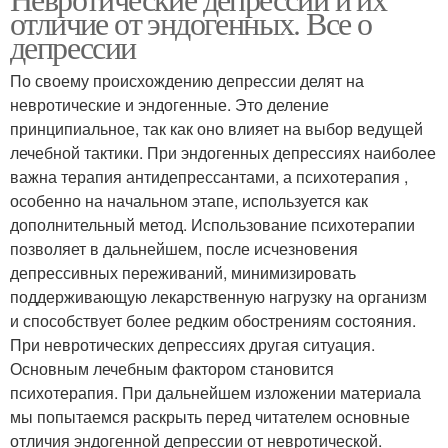
Биполярная депрессия
отличие от эндогенных. Все о
депрессия
депрессии
По своему происхождению депрессии делят на
Невротическая
невротические и эндогенные. Это деление
Атипичная депрессия
депрессия
принципиальное, так как оно влияет на выбор ведущей
лечебной тактики. При эндогенных депрессиях наиболее
важна терапия антидепрессантами, а психотерапия ,
особенно на начальном этапе, используется как
дополнительный метод. Использование психотерапии
позволяет в дальнейшем, после исчезновения
депрессивных переживаний, минимизировать
поддерживающую лекарственную нагрузку на организм
и способствует более редким обострениям состояния.
При невротических депрессиях другая ситуация.
Основным лечебным фактором становится
психотерапия. При дальнейшем изложении материала
мы попытаемся раскрыть перед читателем основные
отличия эндогенной депрессии от невротической.