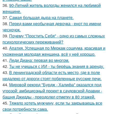
36.
90-Летний житель вологды женился на любимой
женщине.
37.
Самая большая дыра на планете.
38.
Перед вами необычная девочка - енот по имени
чесночок.
39.
Почему "Простить Себя" - одно из самых сложных
психологических переживаний?
40.
Апатия. Успешная по Меркам социума, красивая и
ухоженная молодая женщина, всё у неё хорошо.
41.
Леди Диана: первая во многом.
42.
Ты не учишься с ИИ - ты берёшь знания в аренду.
43.
В ленинградской области есть место, где в поле
недалеко от дороги стоят побеленные русские печи.
44.
Мировой рекорд "Бурдж - Халифа" оказался под
угрозой: амбициозный проект в саудовской Аравии -
башня Джидды - преодолел отметку в 80 этажей.
45.
Тяжело хотеть мужчину, если ты закрываешь все
свои потребности сама.