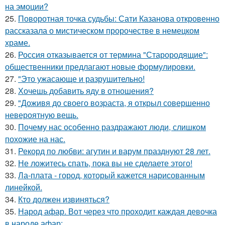
на эмоции?
25.
Поворотная точка судьбы: Сати Казанова откровенно
рассказала о мистическом пророчестве в немецком
храме.
26.
Россия отказывается от термина "Старородящие":
общественники предлагают новые формулировки.
27.
"Это ужасающе и разрушительно!
28.
Хочешь добавить яду в отношения?
29.
"Доживя до своего возpаста, я открыл совершенно
невероятную вещь.
30.
Почему нас особенно раздражают люди, слишком
похожие на нас.
31.
Рекорд по любви: агутин и варум празднуют 28 лет.
32.
Не ложитесь спать, пока вы не сделаете этого!
33.
Ла-плата - город, который кажется нарисованным
линейкой.
34.
Кто должен извиняться?
35.
Народ афар. Вот через что проходит каждая девочка
в народе афар: