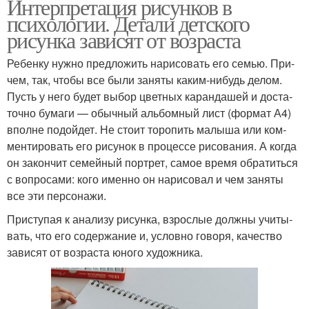
Интерпретация рисунков в
психологии. Детали детского
рисунка зависят от возраста
Ребенку нужно пред­ло­жить нари­со­вать его семью. При­
чем, так, чтобы все были заняты каким-нибудь делом.
Пусть у него будет выбор цвет­ных каран­да­шей и доста­
точно бумаги — обыч­ный аль­бом­ный лист (фор­мат А4)
вполне подой­дет. Не стоит торо­пить малыша или ком­
мен­ти­ро­вать его рису­нок в про­цессе рисо­ва­ния. А когда
он закон­чит семей­ный порт­рет, самое время обра­титься
с вопро­сами: кого именно он нари­со­вал и чем заняты
все эти персонажи.
При­сту­пая к ана­лизу рисунка, взрос­лые должны учи­ты­
вать, что его содер­жа­ние и, условно говоря, каче­ство
зави­сят от воз­раста юного художника.