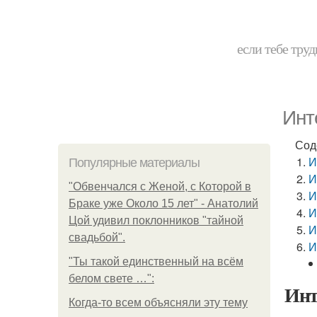
если тебе труд
Инт
Сод
И
Популярные материалы
И
"Обвенчался с Женой, с Которой в
И
Браке уже Около 15 лет" - Анатолий
И
Цой удивил поклонников "тайной
И
свадьбой".
И
"Ты такой единственный на всём
белом свете …":
Инт
Когда-то всем объясняли эту тему