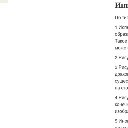
Инт
По ти
1.Исп
образ
Такое
может
2.Рис
3.Рис
драко
сущес
на ег
4.Рис
конеч
изобр
5.Ино
что с