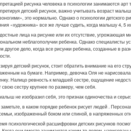
претацией рисунка человека в психологии занимаются арт 
претируя детский рисунок, важно учитывать возраст малыш
воногими», это нормально. Однако о психологии детского р
яния «художника» все же лучше судить, когда малышу 4, 5 ил
достные лица на рисунке или их отсутствие, угрожающая ми
ональном неблагополучии ребенка. Однако специалисты успо
м другое дело, когда все рисунки ребенка, созданные в ра
ости.
зируя детский рисунок, стоит обратить внимание на его стр
аженным на бумаге. Например, девочка Оля не нарисовала
енку. Налицо ревность к младшей сестре, ощущение недоста
т свою сестру крупнее по размеру, чем себя.
малыш не изобразил себя, это признак одиночества и серье
 заметьте, в каком порядке ребенок рисует людей . Персон
семьи, изображенный боком или спиной, в напряженных отн
емя психологической расшифровки детских рисунков посмо
. Когда они вместе занимаются каким-то делом, нарисованы 