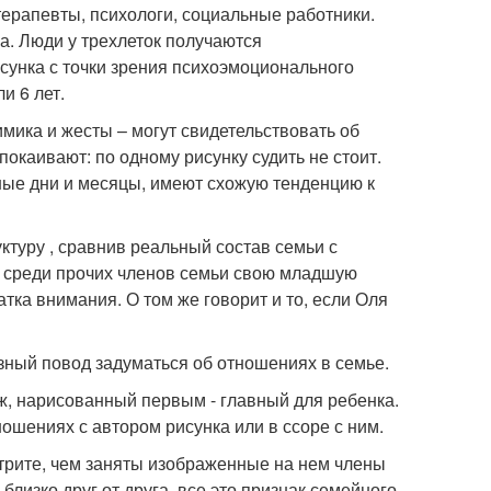
терапевты, психологи, социальные работники.
а. Люди у трехлеток получаются
исунка с точки зрения психоэмоционального
и 6 лет.
мика и жесты – могут свидетельствовать об
каивают: по одному рисунку судить не стоит.
зные дни и месяцы, имеют схожую тенденцию к
уктуру , сравнив реальный состав семьи с
 среди прочих членов семьи свою младшую
тка внимания. О том же говорит и то, если Оля
зный повод задуматься об отношениях в семье.
аж, нарисованный первым - главный для ребенка.
ошениях с автором рисунка или в ссоре с ним.
трите, чем заняты изображенные на нем члены
близко друг от друга, все это признак семейного