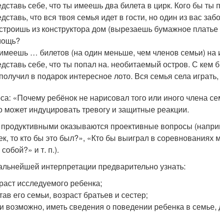
дставь себе, что ты имеешь два билета в цирк. Кого бы ты 
дставь, что вся твоя семья идет в гости, но один из вас заб
строишь из конструктора дом (вырезаешь бумажное платье дл
мощь?
имеешь … билетов (на один меньше, чем членов семьи) на 
дставь себе, что ты попал на. необитаемый остров. С кем б
получил в подарок интересное лото. Вся семья села играть, 
са: «Почему ребёнок не нарисовал того или иного члена сем
то может индуцировать тревогу и защитные реакции.
 продуктивными оказываются проективные вопросы (напри
ек, то кто бы это был?», «Кто бы выиграл в соревнованиях 
 собой?» и т. п.).
альнейшей интерпретации предварительно узнать:
раст исследуемого ребенка;
тав его семьи, возраст братьев и сестер;
и возможно, иметь сведения о поведении ребенка в семье, 