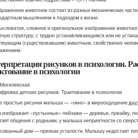
браженное животное состоит из разных механических часте
ндартным мышлением и подходом к жизни.
ысловатое, сложное и оригинальное изображение животного,
тную структуру, с трудно устанавливающимся или не устан
твующим (существовавшим) животным, свойственно челове
ажением.
ерпретация рисунков в психологии. Ра
ктование в психологии
Могилевская
фровка детских рисунков. Трактование в психологии
 простые рисунки малыша — «окно» в мироощущение,
вну
да изображает «пустынные» пейзажи — деревья, лужайку, по
тает общения с родными, у малыша неприятности со сверс
исованный дом — признак усталости. Малышу недостает те