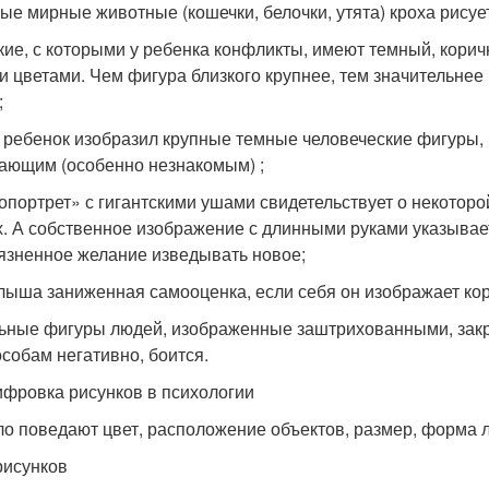
рые мирные животные (кошечки, белочки, утята) кроха рисует
зкие, с которыми у ребенка конфликты, имеют темный, кор
и цветами. Чем фигура близкого крупнее, тем значительнее
;
и ребенок изобразил крупные темные человеческие фигуры
ающим (особенно незнакомым) ;
топортрет» с гигантскими ушами свидетельствует о некото
х. А собственное изображение с длинными руками указывае
язненное желание изведывать новое;
алыша заниженная самооценка, если себя он изображает ко
ьные фигуры людей, изображенные заштрихованными, закра
особам негативно, боится.
фровка рисунков в психологии
о поведают цвет, расположение объектов, размер, форма 
рисунков