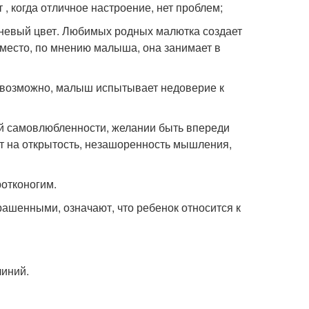
 , когда отличное настроение, нет проблем;
ичневый цвет. Любимых родных малютка создает
 место, по мнению малыша, она занимает в
, возможно, малыш испытывает недоверие к
рой самовлюбленности, желании быть впереди
т на открытость, незашоренность мышления,
ротконогим.
шенными, означают, что ребенок относится к
линий.