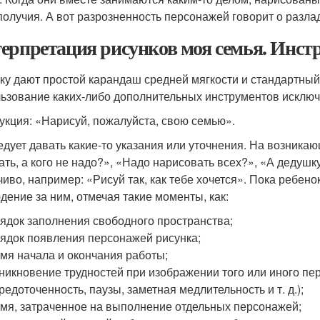
получия. А вот разрозненность персонажей говорит о разлад
ерпретация рисунков моя семья. Инстр
ку дают простой карандаш средней мягкости и стандартный
ьзование каких-либо дополнительных инструментов исключ
укция: «Нарисуй, пожалуйста, свою семью».
едует давать какие-то указания или уточнения. На возникаю
ать, а кого не надо?», «Надо нарисовать всех?», «А дедушку 
чиво, например: «Рисуй так, как тебе хочется». Пока ребен
дение за ним, отмечая такие моменты, как:
ядок заполнения свободного пространства;
ядок появления персонажей рисунка;
мя начала и окончания работы;
никновение трудностей при изображении того или иного пе
редоточенность, паузы, заметная медлительность и т. д.);
мя, затраченное на выполнение отдельных персонажей;