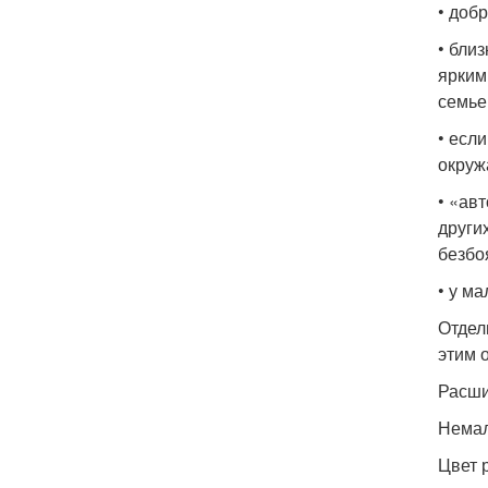
• доб
• бли
ярким
семье
• есл
окруж
• «ав
други
безбо
• у м
Отдел
этим 
Расши
Немал
Цвет 