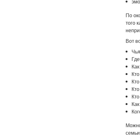
эмо
По ок
того 
непри
Вот в
Чья
Где
Как
Кто
Кто
Кто
Кто
Как
Ког
Можно
семьи