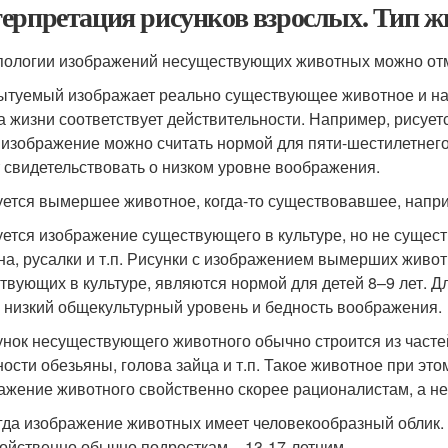
ерпретация рисунков взрослых. Тип ж
пологии изображений несуществующих животных можно отм
ытуемый изображает реально существующее животное и на
а жизни соответствует действительности. Например, рисует
 изображение можно считать нормой для пяти-шестилетнего 
 свидетельствовать о низком уровне воображения.
уется вымершее животное, когда-то существовавшее, наприм
уется изображение существующего в культуре, но не сущес
на, русалки и т.п. Рисунки с изображением вымерших живот
твующих в культуре, являются нормой для детей 8–9 лет. Д
о низкий общекультурный уровень и бедность воображения.
унок несуществующего животного обычно строится из часте
ности обезьяны, голова зайца и т.п. Такое животное при это
ажение животного свойственно скорее рационалистам, а не
гда изображение животных имеет человекообразный облик. 
войственно обычно подросткам – 13-17-летним.