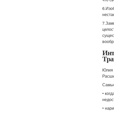
6.Изо
неста
7.Зам
целос
сущес
вообр
Инт
Тра
Юлия 
Расши
Самые
• ког
недос
• нар