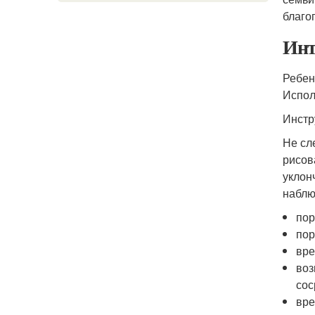
благо
Инт
Ребен
Испол
Инстр
Не сл
рисов
уклон
наблю
пор
пор
вре
воз
сос
вре