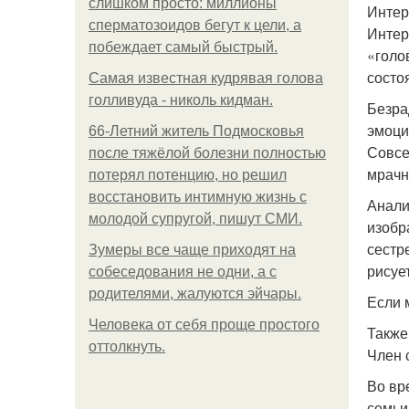
слишком просто: миллионы
Интер
сперматозоидов бегут к цели, а
Интер
побеждает самый быстрый.
«голо
состо
Самая известная кудрявая голова
голливуда - николь кидман.
Безра
эмоци
66-Летний житель Подмосковья
Совсе
после тяжёлой болезни полностью
мрачн
потерял потенцию, но решил
восстановить интимную жизнь с
Анали
молодой супругой, пишут СМИ.
изобр
сестр
Зумеры все чаще приходят на
рисуе
собеседования не одни, а с
родителями, жалуются эйчары.
Если 
Человека от себя проще простого
Также
оттолкнуть.
Член 
Во вр
семьи