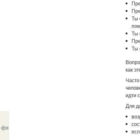
Пре
Пре
Ты 
по
Ты 
Пре
Ты 
Вопро
как э
Часто
челов
идти с
Для д
воз
сос
⇦
есл