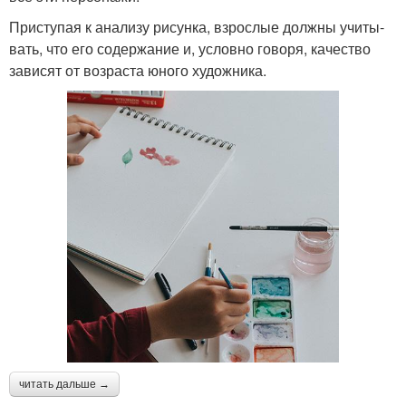
При­сту­пая к ана­лизу рисунка, взрос­лые должны учи­ты­
вать, что его содер­жа­ние и, условно говоря, каче­ство
зави­сят от воз­раста юного художника.
читать дальше →