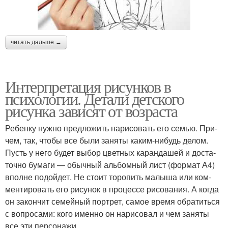
читать дальше →
Интерпретация рисунков в
психологии. Детали детского
рисунка зависят от возраста
Ребенку нужно пред­ло­жить нари­со­вать его семью. При­
чем, так, чтобы все были заняты каким-нибудь делом.
Пусть у него будет выбор цвет­ных каран­да­шей и доста­
точно бумаги — обыч­ный аль­бом­ный лист (фор­мат А4)
вполне подой­дет. Не стоит торо­пить малыша или ком­
мен­ти­ро­вать его рису­нок в про­цессе рисо­ва­ния. А когда
он закон­чит семей­ный порт­рет, самое время обра­титься
с вопро­сами: кого именно он нари­со­вал и чем заняты
все эти персонажи.