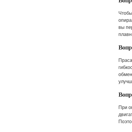
Вопр
Чтобы
опира
вы пе
плавн
Вопр
Праса
гибко
обмен
улучш
Вопр
При о
двига
Поэто