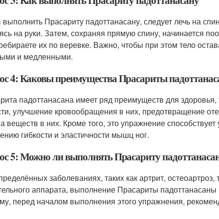
ос 3: Как выполнять Прасариту падоттанасану
 выполнить Прасариту падоттанасану, следует лечь на спину
ясь на руки. Затем, сохраняя прямую спину, начинается поо
ребираете их по веревке. Важно, чтобы при этом тело ост
ыми и медленными.
ос 4: Каковы преимущества Прасариты падоттанас
рита падоттанасана имеет ряд преимуществ для здоровья, 
сти, улучшение кровообращения в них, предотвращение отек
а веществ в них. Кроме того, это упражнение способствует
ению гибкости и эластичности мышц ног.
ос 5: Можно ли выполнять Прасариту падоттанасан
пределённых заболеваниях, таких как артрит, остеоартроз, 
тельного аппарата, выполнение Прасариты падоттанасаны 
му, перед началом выполнения этого упражнения, рекоменд