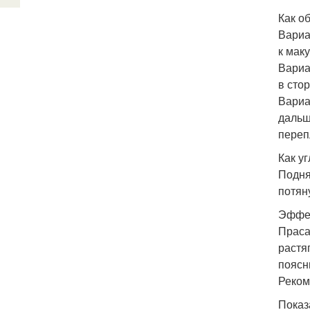
Как об
Вариа
к мак
Вариа
в сто
Вариа
дальш
переп
Как уг
Подня
потяну
Эффе
Праса
растя
поясн
Реком
Показ