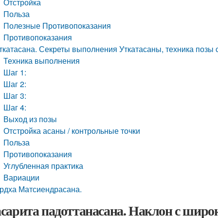
Отстройка
Польза
Полезные Противопоказания
Противопоказания
ткатасана. Секреты выполнения Уткатасаны, техника позы с
Техника выполнения
Шаг 1:
Шаг 2:
Шаг 3:
Шаг 4:
Выход из позы
Отстройка асаны / контрольные точки
Польза
Противопоказания
Углубленная практика
Вариации
рдха Матсиендрасана.
сарита падоттанасана. Наклон с широ