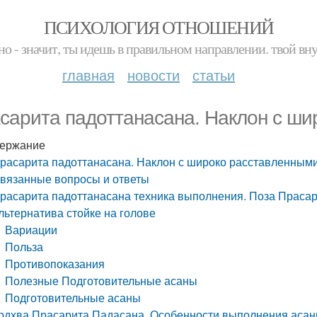
ПСИХОЛОГИЯ ОТНОШЕНИЙ
но - значит, ты идешь в правильном направлении. твой вн
главная
новости
статьи
сарита падоттанасана. Наклон с ши
ержание
расарита падоттанасана. Наклон с широко расставленными
вязанные вопросы и ответы
расарита падоттанасана техника выполнения. Поза Прасари
льтернатива стойке на голове
Вариации
Польза
Противопоказания
Полезные Подготовительные асаны
Подготовительные асаны
рдхва Прасарита Падасана. Особенности выполнения аса