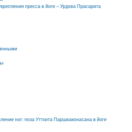
укрепления пресса в йоге – Урдхва Прасарита
ленными
ны
ление ног: поза Уттхита Паршваконасана в йоге