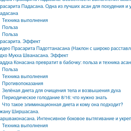
расарита Падасана. Одна из лучших асан для похудения и 
адасана
Техника выполнения
Польза
Польза
расарита. Эффект
идео Прасарита Падоттанасана (Наклон с широко расстав
дхо Мукха Шванасана. Эффект
аддха Конасана превратит в бабочку: польза и техника аса
Польза
Техника выполнения
Противопоказания
Зелёная диета для очищения тела и возвышения духа
Периодическое голодание 8/16: что нужно знать
Что такое элиминационная диета и кому она подходит?
жану Ширшасана.
аршваконасана. Интенсивное боковое вытягивание и укреп
Техника выполнения