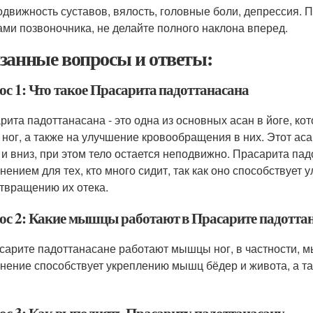
одвижность суставов, вялость, головные боли, депрессия.
ами позвоночника, не делайте полного наклона вперед.
занные вопросы и ответы:
ос 1: Что такое Прасарита падоттанасана
рита падоттанасана - это одна из основных асан в йоге, к
ног, а также на улучшение кровообращения в них. Этот аса
 и вниз, при этом тело остается неподвижно. Прасарита па
нением для тех, кто много сидит, так как оно способствует
твращению их отека.
ос 2: Какие мышцы работают в Прасарите падотта
сарите падоттанасане работают мышцы ног, в частности, мы
нение способствует укреплению мышц бёдер и живота, а т