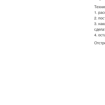
Техни
1. ра
2. по
3. на
сдела
4. ос
Отстр