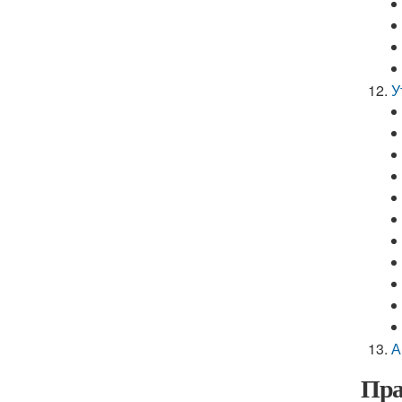
У
А
Пра