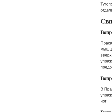
Тугоп
отдел
Свя
Вопр
Праса
мышц 
вверх
упраж
предо
Вопр
В Пра
упраж
ног.