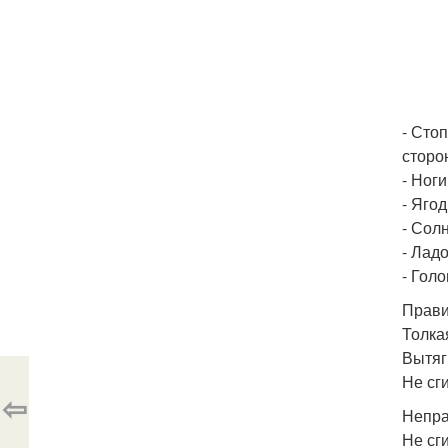
- Сто
сторо
- Ног
- Яго
- Сол
- Лад
- Голо
Прави
Толка
Вытяг
Не сг
⇦
Непра
Не сг