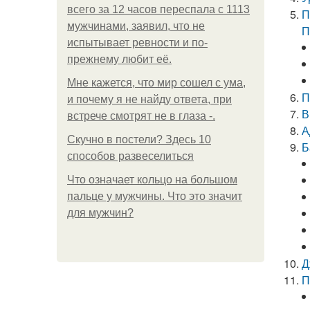
всего за 12 часов переспала с 1113
П
мужчинами, заявил, что не
П
испытывает ревности и по-
прежнему любит её.
Мне кажется, что мир сошел с ума,
П
и почему я не найду ответа, при
В
встрече смотрят не в глаза -.
А
Скучно в постели? Здесь 10
Б
способов развеселиться
Что означает кольцо на большом
пальце у мужчины. Что это значит
для мужчин?
Д
П