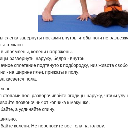
пы слегка завернуты носками внутрь, чтобы ноги не разъезж
ны толкают.
и выпрямлены, колени напряжены.
дицы развернуты наружу, бедра - внутрь.
нечное сплетение подтянуто к подбородку, низ живота свобо
они - на ширине плеч, прижаты к полу.
ва касается пола.
льно.
я стопами пол, разворачивайте ягодицы наружу, чтобы улуч
ивайте позвоночник от копчика к макушке.
ибайте, а удлиняйте спину.
вильно.
ибайте колени. Не переносите вес тела на голову.