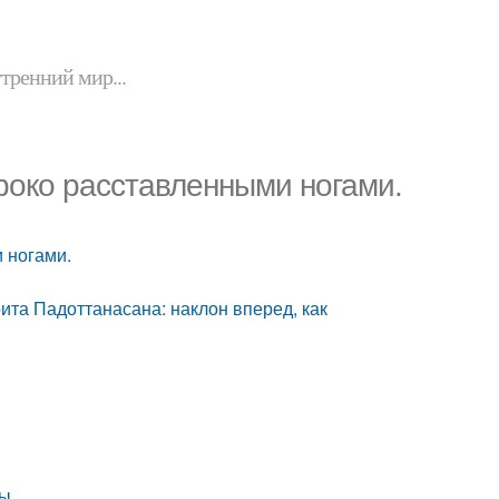
утренний мир...
роко расставленными ногами.
 ногами.
та Падоттанасана: наклон вперед, как
ны