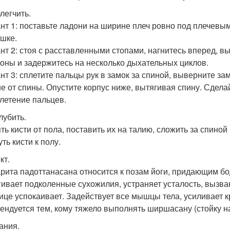
легчить.
нт 1: поставьте ладони на ширине плеч ровно под плечевым
ушке.
нт 2: стоя с расставленными стопами, нагнитесь вперед, в
роны и задержитесь на несколько дыхательных циклов.
нт 3: сплетите пальцы рук в замок за спиной, выверните зам
е от спины. Опустите корпус ниже, вытягивая спину. Сдела
летение пальцев.
лубить.
ть кисти от пола, поставить их на талию, сложить за спиной
ть кисти к полу.
кт.
рита падоттанасана относится к позам йоги, придающим б
гивает подколенные сухожилия, устраняет усталость, вызв
ице успокаивает. Задействует все мышцы тела, усиливает 
ендуется тем, кому тяжело выполнять ширшасану (стойку на
ания.