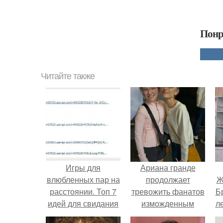
Понр
Читайте также
Игры для
Ариана гранде
влюбленных пар на
продолжает
Ж
расстоянии. Топ 7
тревожить фанатов
Б
идей для свидания
изможденным
л
на расстоянии
Видом.