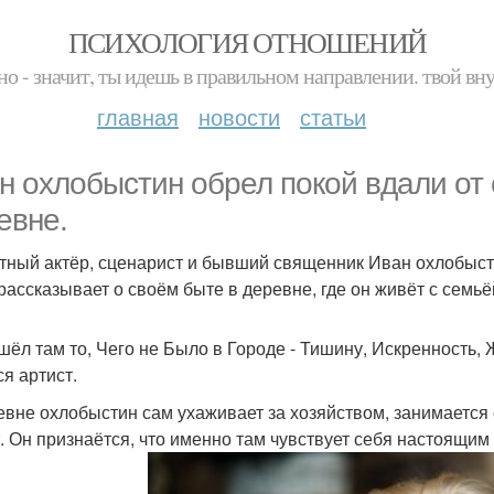
ПСИХОЛОГИЯ ОТНОШЕНИЙ
но - значит, ты идешь в правильном направлении. твой вн
главная
новости
статьи
н охлобыстин обрел покой вдали от с
евне.
тный актёр, сценарист и бывший священник Иван охлобыстин
рассказывает о своём быте в деревне, где он живёт с семьё
шёл там то, Чего не Было в Городе - Тишину, Искренность,
ся артист.
евне охлобыстин сам ухаживает за хозяйством, занимается с
. Он признаётся, что именно там чувствует себя настоящим