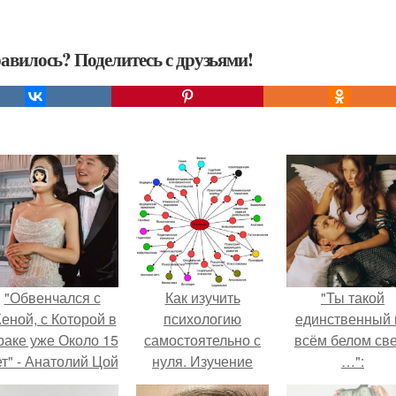
авилось? Поделитесь с друзьями!
"Обвенчался с
Как изучить
"Ты такой
еной, с Которой в
психологию
единственный 
раке уже Около 15
самостоятельно с
всём белом св
ет" - Анатолий Цой
нуля. Изучение
…":
удивил
психологии: основы