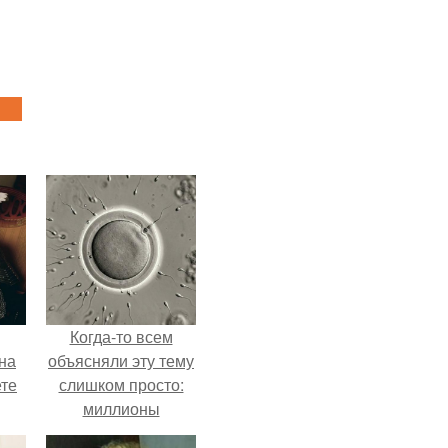
Когда-то всем
на
объясняли эту тему
ете
слишком просто:
миллионы
сперматозоидов