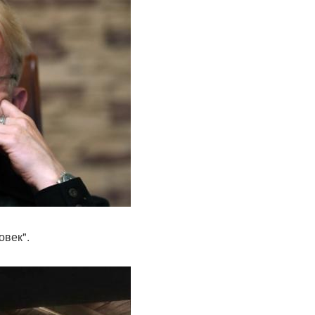
овек".