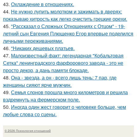
43.
Охлаждение в отношениях.
44.
Не нужно лупить молотком и зажимать в дверях:
показываю хитрость как легко очистить грецкие орехи.
45.
"Рассказал о Сложных Отношениях с Отцом" - 19-
летний сын Евгения Плющенко Егор впервые поделился
личными переживаниями.
46.
"Никаких дешевых платьев.
47.
Малоизвестный факт: легендарная "Кобальтовая
Сетка" ленинградского фарфорового завода - это не
просто декор, а дань памяти блокаде.
48.
Она - звезда, а он - всего лишь тень: 7 пар, где
женщины сияют ярче мужчин.
49.
Семья слонов прошла много километров и решила
вздремнуть на фермерском поле.
50.
Иногда один жест говорит о человеке больше, чем
любые слова со сцены.
© 2026 Психология отношений