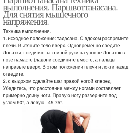
Угол в йоге
выполнения. Паршвоттанасана.
захватом
Для снятия мышечного
напряжения.
Техника выполнения.
Падангуштхасан в йоге
1. исходное положение: тадасана. С вдохом распрямите
плечи. Вытяните тело вверх. Одновременно сведите
Лопатки, соединяя за спиной руки на уровне Лопаток в
позе намасте (ладони соедините вместе, а пальцы
направьте вверх. В этом положении плечи и локти назад
отведите.
2. с выдохом сделайте шаг правой ногой вперед.
Убедитесь, что расстояние между ногами составляет
примерно длину ноги. Правую ногу разверните под
углом 90°, а левую - 45-75°.