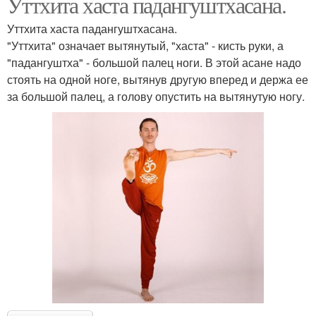
Уттхита хаста падангуштхасана.
Уттхита хаста падангуштхасана.
"Уттхита" означает вытянутый, "хаста" - кисть руки, а
"падангуштха" - большой палец ноги. В этой асане надо
стоять на одной ноге, вытянув другую вперед и держа ее
за большой палец, а голову опустить на вытянутую ногу.