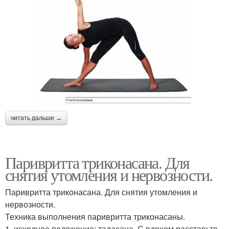
читать дальше →
Паривритта триконасана. Для
снятия утомления и нервозности.
Паривритта триконасана. Для снятия утомления и
нервозности.
Техника выполнения паривритта триконасаны.
1. исходное положение: тадасана. С вдохом расставьте