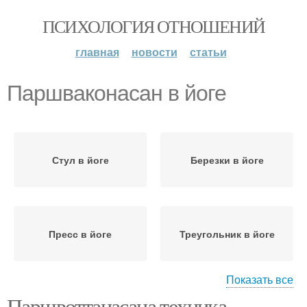
ПСИХОЛОГИЯ ОТНОШЕНИЙ
главная
новости
статьи
Паршваконасан в йоге
Стул в йоге
Березки в йоге
Пресс в йоге
Треугольник в йоге
Показать все
Паршвоттанасана техника
Паршваконасан с