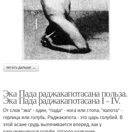
читать дальше →
Эка Пада раджакапотасана польза.
Эка Пада раджакапотасана I - IV.
От слов "эка" - один, "пада" - нога или стопа, "капота" -
горлица или голубь. Раджакапота - это царь голубей. В
этой асане грудь выпячивается вперед, как у
напыжившегося голубя, отсюда название.