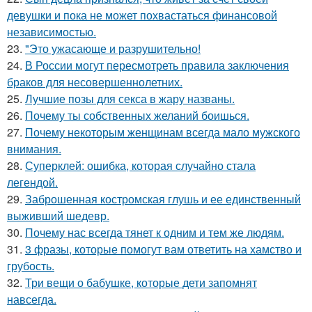
девушки и пока не может похвастаться финансовой
независимостью.
23.
"Это ужасающе и разрушительно!
24.
В России могут пересмотреть правила заключения
браков для несовершеннолетних.
25.
Лучшие позы для секса в жару названы.
26.
Почему ты собственных желаний боишься.
27.
Почему некоторым женщинам всегда мало мужского
внимания.
28.
Суперклей: ошибка, которая случайно стала
легендой.
29.
Заброшенная костромская глушь и ее единственный
выживший шедевр.
30.
Почему нас всегда тянет к одним и тем же людям.
31.
3 фразы, которые помогут вам ответить на хамство и
грубость.
32.
Три вещи о бабушке, которые дети запомнят
навсегда.