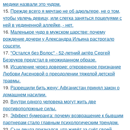
медики назвали это чудом.
15.
Прежде всего я мечтаю не об адюльтере, не о том,
чтобы увлечь девицу, или слегка заняться поцелуями с
ней в уединенной аллейке, - нет.
16.
Маленькое чудо в мужском царстве: почему
рождение дочери у Александра Ильина растрогало
соцсети.
17.
"Остался без Волос" - 52-летний актёр Сергей
Безруков предстал в неожиданном образе.
18.
Исцеление через доверие: откровенное признание
Любови Аксеновой о преодолении тяжелой детской
травмы.
19.
Разрешили бить жену: Афганистан принял закон о
домашнем насилии.
20.
Внутри одного человека могут жить две
противоположные силы.
21.
Эффект бумеранга: почему возвращение к бывшим
партнерам стало главным психологическим трендом.
22.
Сын децла признался, что живёт за счёт своей