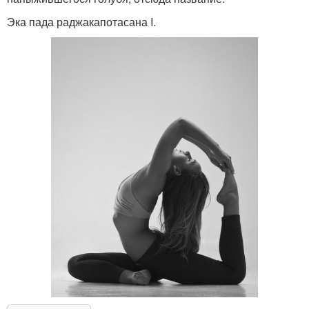
Эка пада раджакапотасана I.