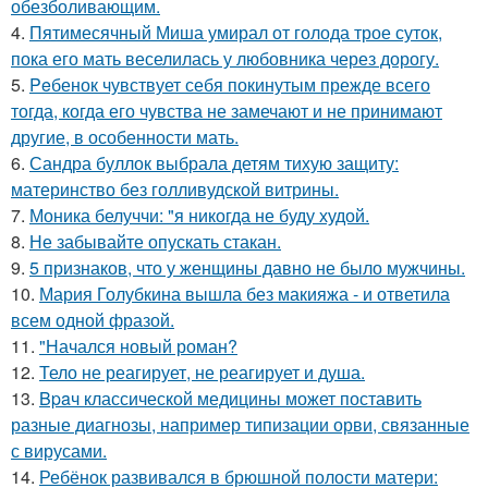
обезболивающим.
4.
Пятимесячный Миша умирал от голода трое суток,
пока его мать веселилась у любовника через дорогу.
5.
Peбенок чувствует себя покинутым прежде всего
тогда, когда его чувства не замечают и не принимают
другие, в особенности мать.
6.
Сандра буллок выбрала детям тихую защиту:
материнство без голливудской витрины.
7.
Моника белуччи: "я никогда не буду худой.
8.
Не забывайте опускать стакан.
9.
5 признаков, что у женщины давно не было мужчины.
10.
Мария Голубкина вышла без макияжа - и ответила
всем одной фразой.
11.
"Начался новый роман?
12.
Тело не реагирует, не реагирует и душа.
13.
Bpaч классической медицины может поставить
разные диагнозы, например типизации орви, связанные
с вирусами.
14.
Ребёнок развивался в брюшной полости матери: