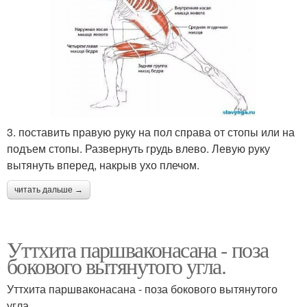
3. поставить правую руку на пол справа от стопы или на
подъем стопы. Развернуть грудь влево. Левую руку
вытянуть вперед, накрыв ухо плечом.
читать дальше →
Уттхита паршваконасана - поза
бокового вытянутого угла.
Уттхита паршваконасана - поза бокового вытянутого
угла.