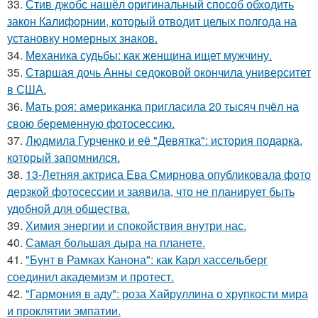
33.
Стив джобс нашёл оригинальный способ обходить
закон Калифорнии, который отводит целых полгода на
установку номерных знаков.
34.
Механика судьбы: как женщина ищет мужчину.
35.
Старшая дочь Анны седоковой окончила университет
в США.
36.
Мать роя: американка пригласила 20 тысяч пчёл на
свою беременную фотосессию.
37.
Людмила Гурченко и её "Девятка": история подарка,
который запомнился.
38.
13-Летняя актриса Ева Смирнова опубликовала фото
дерзкой фотосессии и заявила, что не планирует быть
удобной для общества.
39.
Химия энергии и спокойствия внутри нас.
40.
Самая большая дыра на планете.
41.
"Бунт в Рамках Канона": как Карл хассельберг
соединил академизм и протест.
42.
"Гармония в аду": роза Хайруллина о хрупкости мира
и проклятии эмпатии.