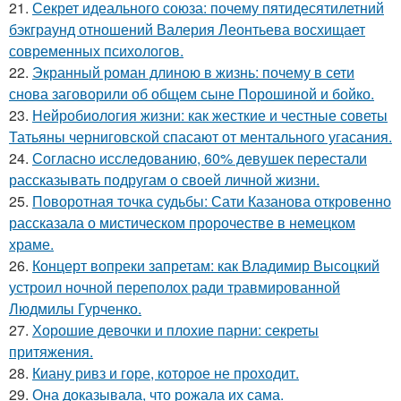
21.
Секрет идеального союза: почему пятидесятилетний
бэкграунд отношений Валерия Леонтьева восхищает
современных психологов.
22.
Экранный роман длиною в жизнь: почему в сети
снова заговорили об общем сыне Порошиной и бойко.
23.
Нейробиология жизни: как жесткие и честные советы
Татьяны черниговской спасают от ментального угасания.
24.
Согласно исследованию, 60% девушек перестали
рассказывать подругам о своей личной жизни.
25.
Поворотная точка судьбы: Сати Казанова откровенно
рассказала о мистическом пророчестве в немецком
храме.
26.
Концерт вопреки запретам: как Владимир Высоцкий
устроил ночной переполох ради травмированной
Людмилы Гурченко.
27.
Хорошие девочки и плохие парни: секреты
притяжения.
28.
Киану ривз и горе, которое не проходит.
29.
Она доказывала, что рожала их сама.