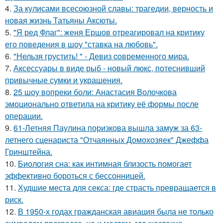
4.
За кулисами всесоюзной славы: трагедии, верность и
новая жизнь Татьяны Аксюты.
5.
"Я ред Флаг": женя Ершов отреагировал на критику
его поведения в шоу "ставка на любовь".
6.
"Нельзя грустить! " - Девиз coвременного мира.
7.
Аксессуары в виде рыб - новый люкс, потеснивший
привычные сумки и украшения.
8.
25 шоу вопреки боли: Анастасия Волочкова
эмоционально ответила на критику её формы после
операции.
9.
61-Летняя Паулина поризкова вышла замуж за 63-
летнего сценариста "Отчаянных Домохозяек" Джеффа
Гринштейна.
10.
Биология сна: как интимная близость помогает
эффективно бороться с бессонницей.
11.
Худшие места для секса: где страсть превращается в
риск.
12.
В 1950-х годах гражданская авиация была не только