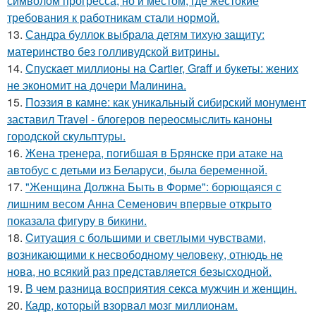
символом прогресса, но и местом, где жестокие
требования к работникам стали нормой.
13.
Сандра буллок выбрала детям тихую защиту:
материнство без голливудской витрины.
14.
Спускает миллионы на Cartier, Graff и букеты: жених
не экономит на дочери Малинина.
15.
Поэзия в камне: как уникальный сибирский монумент
заставил Travel - блогеров переосмыслить каноны
городской скульптуры.
16.
Жена тренера, погибшая в Брянске при атаке на
автобус с детьми из Беларуси, была беременной.
17.
"Женщина Должна Быть в Форме": борющаяся с
лишним весом Анна Семенович впервые открыто
показала фигуру в бикини.
18.
Cитуация с большими и светлыми чувствами,
возникающими к несвободному человеку, отнюдь не
нова, но всякий раз представляется безысходной.
19.
В чем разница восприятия секса мужчин и женщин.
20.
Кадр, который взорвал мозг миллионам.