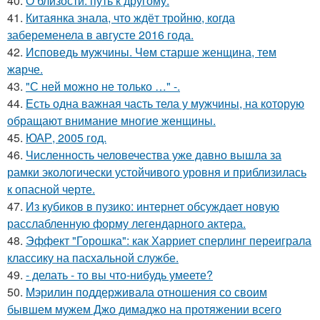
40.
О близости: путь к другому.
41.
Китаянка знала, что ждёт тройню, когда
забеременела в августе 2016 года.
42.
Исповедь мужчины. Чeм старше женщина, тем
жaрче.
43.
"С ней можно не только …" -.
44.
Есть одна важная часть тела у мужчины, на которую
обращают внимание многие женщины.
45.
ЮАР, 2005 год.
46.
Численность человечества уже давно вышла за
рамки экологически устойчивого уровня и приблизилась
к опасной черте.
47.
Из кубиков в пузико: интернет обсуждает новую
расслабленную форму легендарного актера.
48.
Эффект "Горошка": как Харриет сперлинг переиграла
классику на пасхальной службе.
49.
- делать - то вы что-нибудь умеете?
50.
Мэрилин поддерживала отношения со своим
бывшем мужем Джо димаджо на протяжении всего