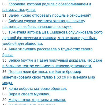
30.
Королева, которая родила с обезболиванием и
сломала традиции.
31.
Зачем нужно отгоревать прошлые отношения?
32.
Бабочки сдохли, остался окситоцин: почему
настоящая любовь начинается со скуки.
33.
13-Летняя актриса Ева Смирнова опубликовала фото
дерзкой фотосессии и заявила, что не планирует быть
удобной для общества.
34.
Анна хилькевич рассказала о трудностях своего
брака.
35.
Зепюр брутян и Павел прилучный доказали, что даже
в большом театре есть место непосредственности.
36.
Первая леди фитнеса: как Бетти бросмер
монетизировала свою талию в 53 см и изменила мир
моды.
37.
Когда доброта материю обретает.
38.
Вера в своего мужчину.
39.
Минус отеки, морщины и прыщи.