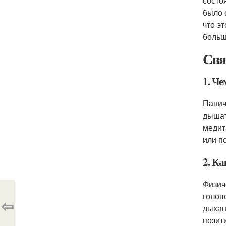
состо
было 
что э
больш
Свя
1. Ч
Панич
дышат
медит
или п
2. К
Физич
голов
⇦
дыхан
позит