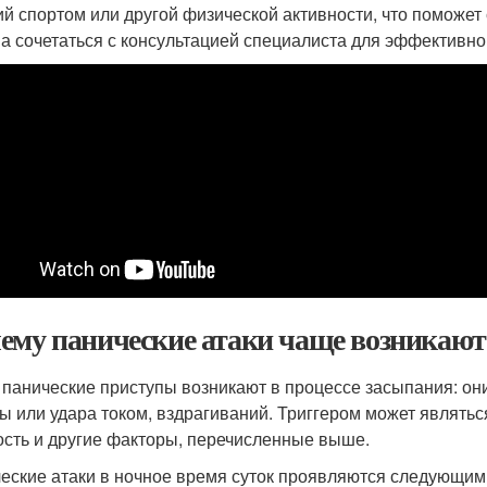
ий спортом или другой физической активности, что поможе
а сочетаться с консультацией специалиста для эффективно
ему панические атаки чаще возникают
 панические приступы возникают в процессе засыпания: он
ы или удара током, вздрагиваний. Триггером может являтьс
ость и другие факторы, перечисленные выше.
еские атаки в ночное время суток проявляются следующи