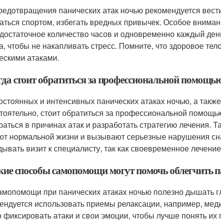
редотвращения панических атак ночью рекомендуется вести
аться спортом, избегать вредных привычек. Особое внимани
 достаточное количество часов и одновременно каждый ден
а, чтобы не накапливать стресс. Помните, что здоровое тел
ескими атаками.
огда стоит обратиться за профессиональной помощь
остоянных и интенсивных панических атаках ночью, а такж
тоятельно, стоит обратиться за профессиональной помощью
раться в причинах атак и разработать стратегию лечения. 
т нормальной жизни и вызывают серьезные нарушения сна 
дывать визит к специалисту, так как своевременное лечени
акие способы самопомощи могут помочь облегчить 
амопомощи при панических атаках ночью полезно дышать гл
ендуется использовать приемы релаксации, например, медит
 фиксировать атаки и свои эмоции, чтобы лучше понять их