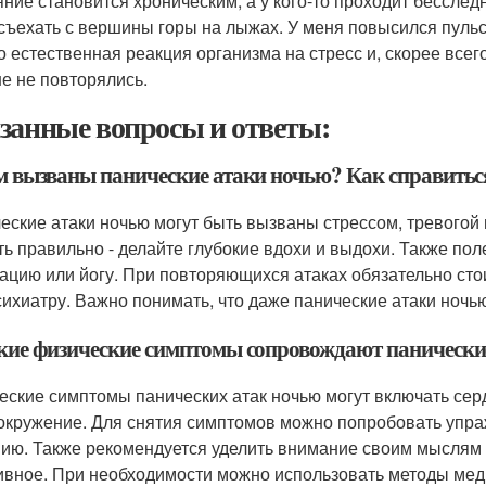
яние становится хроническим, а у кого-то проходит бесслед
съехать с вершины горы на лыжах. У меня повысился пульс,
то естественная реакция организма на стресс и, скорее всег
е не повторялись.
занные вопросы и ответы:
ем вызваны панические атаки ночью? Как справитьс
еские атаки ночью могут быть вызваны стрессом, тревогой 
ь правильно - делайте глубокие вдохи и выдохи. Также по
ацию или йогу. При повторяющихся атаках обязательно стои
сихиатру. Важно понимать, что даже панические атаки ноч
акие физические симптомы сопровождают панические
еские симптомы панических атак ночью могут включать сер
окружение. Для снятия симптомов можно попробовать упр
ию. Также рекомендуется уделить внимание своим мыслям и
ивное. При необходимости можно использовать методы меди