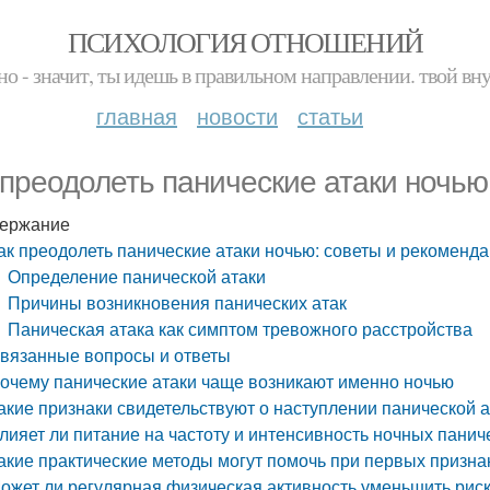
ПСИХОЛОГИЯ ОТНОШЕНИЙ
но - значит, ты идешь в правильном направлении. твой вн
главная
новости
статьи
 преодолеть панические атаки ночью
ержание
ак преодолеть панические атаки ночью: советы и рекоменд
Определение панической атаки
Причины возникновения панических атак
Паническая атака как симптом тревожного расстройства
вязанные вопросы и ответы
очему панические атаки чаще возникают именно ночью
акие признаки свидетельствуют о наступлении панической а
лияет ли питание на частоту и интенсивность ночных панич
акие практические методы могут помочь при первых призна
ожет ли регулярная физическая активность уменьшить риск