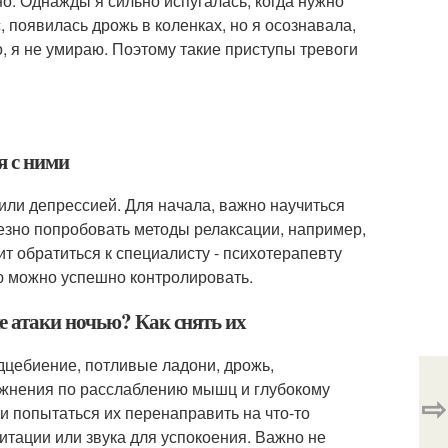
но. Однажды я сильно испугалась, когда нужно
 появилась дрожь в коленках, но я осознавала,
о, я не умираю. Поэтому такие приступы тревоги
я с ними
или депрессией. Для начала, важно научиться
лезно попробовать методы релаксации, например,
т обратиться к специалисту - психотерапевту
ью можно успешно контролировать.
 атаки ночью? Как снять их
дцебиение, потливые ладони, дрожь,
ажнения по расслаблению мышц и глубокому
⇨
 попытаться их перенаправить на что-то
тации или звука для успокоения. Важно не