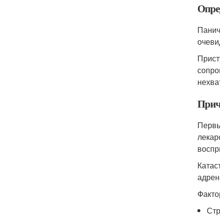
Опре
Панич
очеви
Прист
сопро
нехва
Прич
Первы
лекар
воспр
Катас
адрен
Факто
Стр