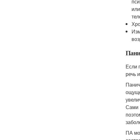
пси
или
тел
Хро
Изм
воз
Пани
Если 
речь 
Панич
ощуще
увели
Сами 
поэто
забол
ПА мо