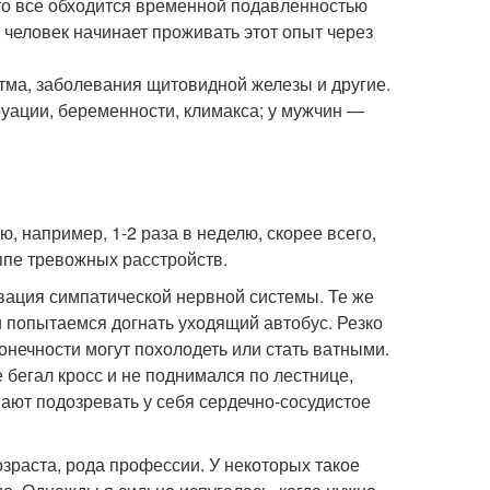
 то все обходится временной подавленностью
 человек начинает проживать этот опыт через
тма, заболевания щитовидной железы и другие.
ации, беременности, климакса; у мужчин —
, например, 1-2 раза в неделю, скорее всего,
уппе тревожных расстройств.
вация симпатической нервной системы. Те же
 попытаемся догнать уходящий автобус. Резко
конечности могут похолодеть или стать ватными.
е бегал кросс и не поднимался по лестнице,
ают подозревать у себя сердечно-сосудистое
озраста, рода профессии. У некоторых такое