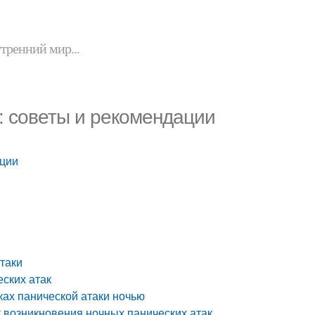
утренний мир...
: советы и рекомендации
ации
таки
еских атак
ках панической атаки ночью
 возникновения ночных панических атак