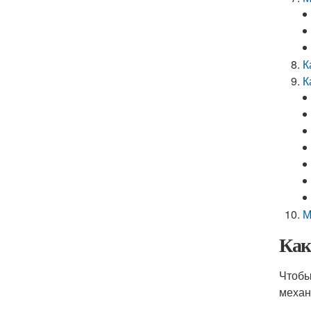
К
К
М
Как
Чтобы
механ