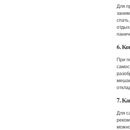
Для п
заним
спать
отдых
панич
6. К
При п
самос
разоб
мешаю
откла
7. К
Для с
реком
можно