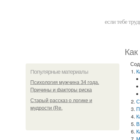
если тебе труд
Как
Сод
К
Популярные материалы
Психология мужчина 34 года.
Причины и факторы риска
Старый рассказ о логике и
С
мудрости (Re.
П
К
В
К
М