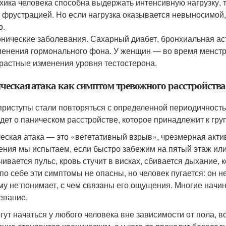
хика человека способна выдержать интенсивную нагрузку,
 фрустрацией. Но если нагрузка оказывается невыносимой,
о.
нические заболевания. Сахарный диабет, бронхиальная ас
енения гормонального фона. У женщин — во время менстру
растные изменения уровня тестостерона.
ческая атака как симптом тревожного расстройства
приступы стали повторяться с определенной периодичностью
идет о паническом расстройстве, которое принадлежит к гр
еская атака — это «вегетативный взрыв», чрезмерная акти
ния мы испытаем, если быстро забежим на пятый этаж или
чивается пульс, кровь стучит в висках, сбивается дыхание, 
по себе эти симптомы не опасны, но человек пугается: он н
му не понимает, с чем связаны его ощущения. Многие начин
евание.
гут начаться у любого человека вне зависимости от пола, в