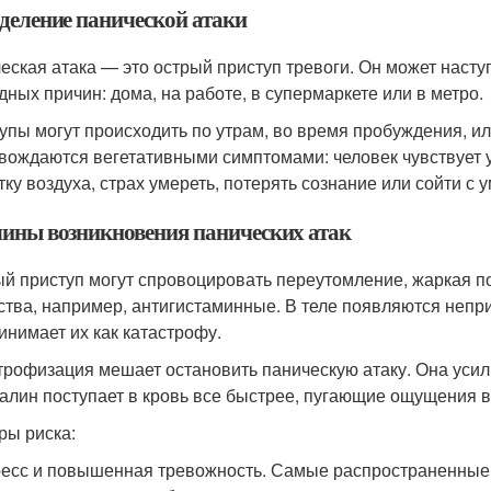
деление панической атаки
еская атака — это острый приступ тревоги. Он может насту
дных причин: дома, на работе, в супермаркете или в метро.
упы могут происходить по утрам, во время пробуждения, ил
вождаются вегетативными симптомами: человек чувствует у
тку воздуха, страх умереть, потерять сознание или сойти с у
ины возникновения панических атак
й приступ могут спровоцировать переутомление, жаркая пог
ства, например, антигистаминные. В теле появляются неп
инимает их как катастрофу.
трофизация мешает остановить паническую атаку. Она усил
алин поступает в кровь все быстрее, пугающие ощущения 
ры риска:
есс и повышенная тревожность. Самые распространенные 