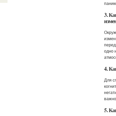
паник
3. К
изме
Окруж
измен
перед
одно 
атмос
4. К
Для с
когни
негат
важно
5. К