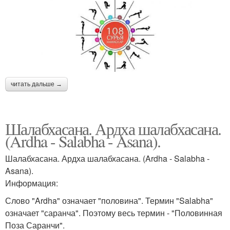
читать дальше →
Шалабхасана. Ардха шалабхасана.
(Ardha - Salabha - Asana).
Шалабхасана. Ардха шалабхасана. (Ardha - Salabha -
Asana).
Информация:
Слово "Ardha" означает "половина". Термин "Salabha"
означает "саранча". Поэтому весь термин - "Половинная
Поза Саранчи".