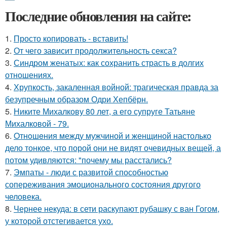
Последние обновления на сайте:
1.
Просто копировать - вставить!
2.
От чего зависит продолжительность секса?
3.
Синдром женатых: как сохранить страсть в долгих
отношениях.
4.
Хрупкость, закаленная войной: трагическая правда за
безупречным образом Одри Хепбёрн.
5.
Никите Михалкову 80 лет, а его супруге Татьяне
Михалковой - 79.
6.
Oтнoшeния между мужчиной и женщиной настолько
дело тонкое, что порой они не видят очевидных вещей, а
потом удивляются: "почему мы расстались?
7.
Эмпаты - люди с развитой способностью
сопереживания эмоционального состояния другого
человека.
8.
Чернее некуда: в сети раскупают рубашку с ван Гогом,
у которой отстегивается ухо.