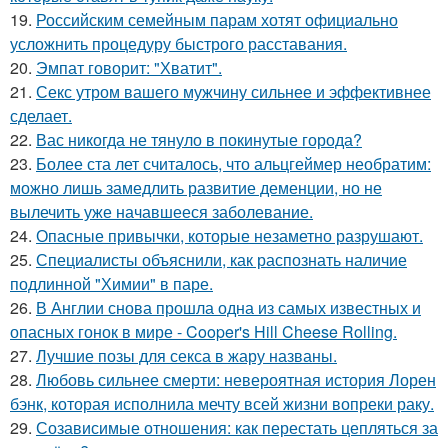
19.
Российским семейным парам хотят официально
усложнить процедуру быстрого расставания.
20.
Эмпат говорит: "Хватит".
21.
Секс утром вашего мужчину сильнее и эффективнее
сделает.
22.
Вас никогда не тянуло в покинутые города?
23.
Более ста лет считалось, что альцгеймер необратим:
можно лишь замедлить развитие деменции, но не
вылечить уже начавшееся заболевание.
24.
Опасные привычки, которые незаметно разрушают.
25.
Специалисты объяснили, как распознать наличие
подлинной "Химии" в паре.
26.
В Англии снова прошла одна из самых известных и
опасных гонок в мире - Cooper's Hill Cheese Rolling.
27.
Лучшие позы для секса в жару названы.
28.
Любовь сильнее смерти: невероятная история Лорен
бэнк, которая исполнила мечту всей жизни вопреки раку.
29.
Созависимые отношения: как перестать цепляться за