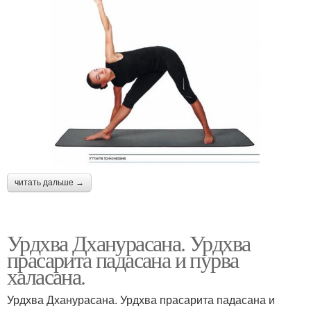
читать дальше →
Урдхва Дханурасана. Урдхва
прасарита падасана и пурва
халасана.
Урдхва Дханурасана. Урдхва прасарита падасана и