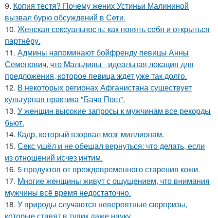
9.
Копия тестя? Почему жених Устиньи Малининой
вызвал бурю обсуждений в Сети.
10.
Женская сексуальность: как понять себя и открыться
партнёру.
11.
Админы напоминают бойфренду певицы Анны
Семенович, что Мальдивы - идеальная локация для
предложения, которое певица ждет уже так долго.
12.
В некоторых регионах Афганистана существует
культурная практика "Бача Пош".
13.
У жeнщин выcoкие запросы к мужчинам все рекорды
бьют.
14.
Кадр, который взорвал мозг миллионам.
15.
Секс ушёл и не обещал вернуться: что делать, если
из отношений исчез интим.
16.
5 продуктов от преждевременного старения кожи.
17.
Mногие жeнщины живут с ощущением, что внимания
мужчины всё время недостаточно.
18.
У природы случаются невероятные сюрпризы,
которые ставят в тупик даже науку.