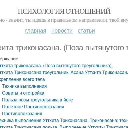
ПСИХОЛОГИЯ ОТНОШЕНИЙ
но - значит, ты идешь в правильном направлении. твой вн
главная
новости
статьи
хита триконасана. (Поза вытянутого 
ержание
ттхита триконасана. (Поза вытянутого треугольника).
ттхита Триконасана треугольник. Асана Уттхита Триконаса
крепления всего тела
Техника выполнения
Советы и отстройка
Польза позы треугольника в йоге
Полезное Противопоказания
Противопоказания
ехника выполнения Уттхита Триконасана. Триконасана: те
ттхита Триконасана польза. Выполнение Уттхиты Триконас