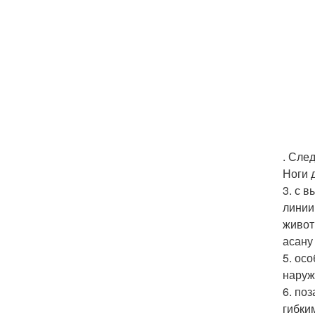
. Сле
Ноги 
3. с 
линии
живот
асану
5. ос
наруж
6. по
гибким