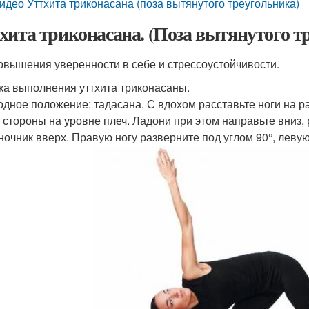
идео Уттхита триконасана (поза вытянутого треугольника)
хита триконасана. (Поза вытянутого тр
овышения уверенности в себе и стрессоустойчивости.
ка выполнения уттхита триконасаны.
ходное положение: тадасана. С вдохом расставьте ноги на р
в стороны на уровне плеч. Ладони при этом направьте вниз, 
ночник вверх. Правую ногу разверните под углом 90°, левую 