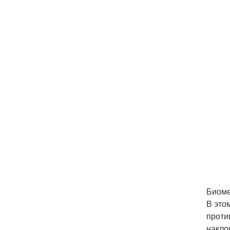
Биоме
В это
проти
накло