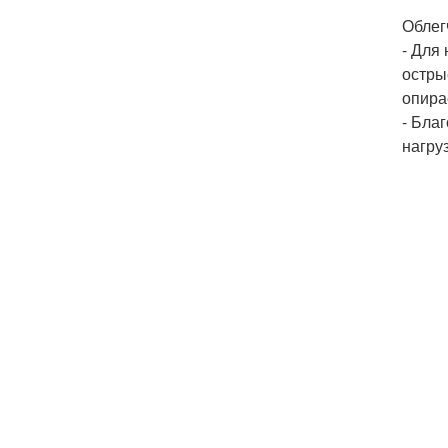
Облег
- Для
остры
опира
- Бла
нагру