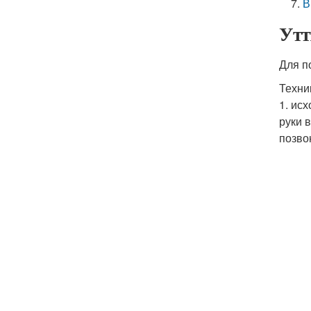
В
Утт
Для п
Техни
1. ис
руки 
позво