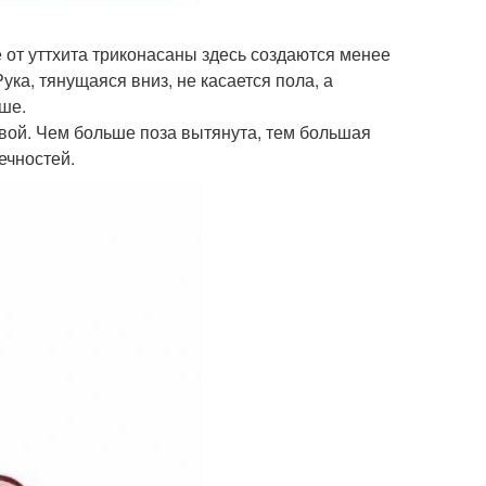
 от уттхита триконасаны здесь создаются менее
ка, тянущаяся вниз, не касается пола, а
ыше.
ивой. Чем больше поза вытянута, тем большая
ечностей.