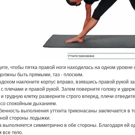
дите, чтобы пятка правой ноги находилась на одном уровне 
должны быть прямыми, таз - плоским.
выдохом наклоните корпус вправо, взявшись правой рукой з
 с плечами и правой рукой. Затем поверните голову и удерж
 и грудную клетку разверните строго вперед, плечи отведит
 со спокойным дыханием.
обенность выполнения уттхита триконасаны заключается в то
ной стороны лодыжки.
за выполняется симметрично в обе стороны. Благодаря ей 
 все тело.