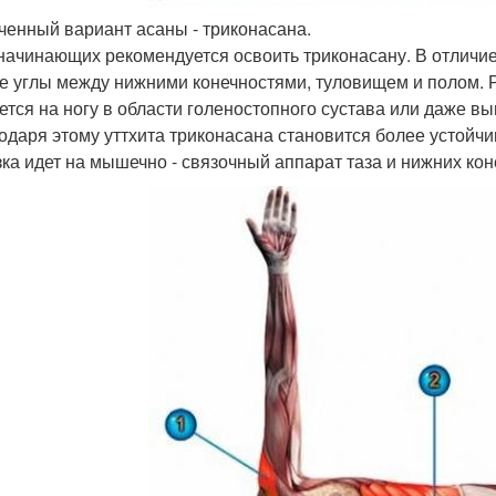
ченный вариант асаны - триконасана.
 начинающих рекомендуется освоить триконасану. В отличие
е углы между нижними конечностями, туловищем и полом. Ру
ется на ногу в области голеностопного сустава или даже в
годаря этому уттхита триконасана становится более устойч
зка идет на мышечно - связочный аппарат таза и нижних кон