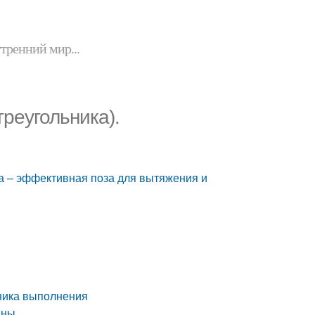
утренний мир...
треугольника).
на – эффективная поза для вытяжения и
хника выполнения
аны