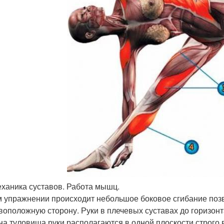
ханика суставов. Работа мышц.
м упражнении происходит небольшое боковое сгибание поз
воположную сторону. Руки в плечевых суставах до горизонт
на туловища руки располагаются в одной плоскости строго 