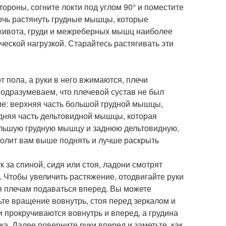
тороны, согните локти под углом 90° и поместите
очь растянуть грудные мышцы, которые
 живота, груди и межреберных мышц наиболее
ческой нагрузкой. Старайтесь растягивать эти
т пола, а руки в него вжимаются, плечи
одразумеваем, что плечевой сустав не был
ие: верхняя часть большой грудной мышцы,
адняя часть дельтовидной мышцы, которая
ольшую грудную мышцу и заднюю дельтовидную,
волит вам выше поднять и лучше раскрыть
к за спиной, сидя или стоя, ладони смотрят
. Чтобы увеличить растяжение, отодвигайте руки
яя плечам подаваться вперед. Вы можете
ьте вращение вовнутрь, стоя перед зеркалом и
и прокручиваются вовнутрь и вперед, а грудина
ка. Далее поверните руки вперед и заметьте, как