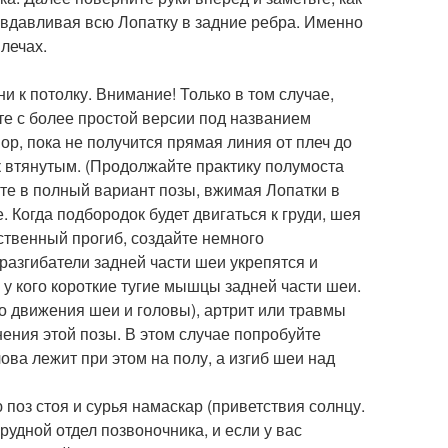
 вдавливая всю Лопатку в задние ребра. Именно
лечах.
ни к потолку. Внимание! Только в том случае,
ите с более простой версии под названием
ор, пока не получится прямая линия от плеч до
к втянутым. (Продолжайте практику полумоста
дите в полный вариант позы, вжимая Лопатки в
. Когда подбородок будет двигаться к груди, шея
ственный прогиб, создайте немного
азгибатели задней части шеи укрепятся и
 у кого короткие тугие мышцы задней части шеи.
о движения шеи и головы), артрит или травмы
ения этой позы. В этом случае попробуйте
ова лежит при этом на полу, а изгиб шеи над
поз стоя и сурья намаскар (приветствия солнцу.
грудной отдел позвоночника, и если у вас