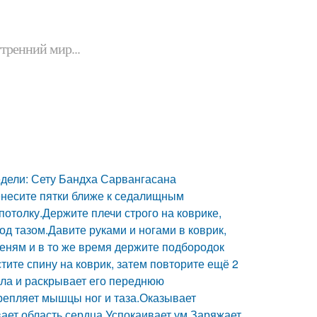
утренний мир...
едели: Сету Бандха Сарвангасана
енесите пятки ближе к седалищным
потолку.Держите плечи строго на коврике,
од тазом.Давите руками и ногами в коврик,
леням и в то же время держите подбородок
тите спину на коврик, затем повторите ещё 2
ла и раскрывает его переднюю
репляет мышцы ног и таза.Оказывает
ает область сердца.Успокаивает ум.Заряжает