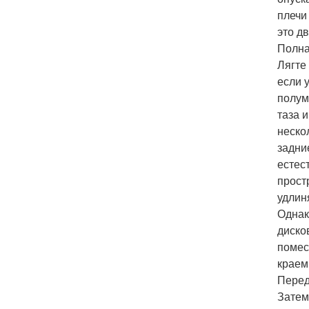
плечи
это д
Полна
Лягте
если 
полум
таза 
неско
задни
естес
прост
удлин
Однак
диско
помес
краем
Перед
Затем