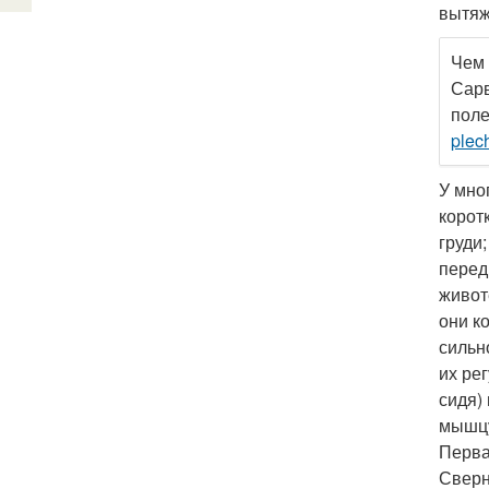
вытяж
Чем 
Сарв
пол
plec
У мно
корот
груди
перед
живот
они к
сильн
их ре
сидя)
мышцу
Перва
Сверн