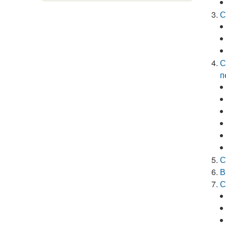
С
С
п
С
В
С