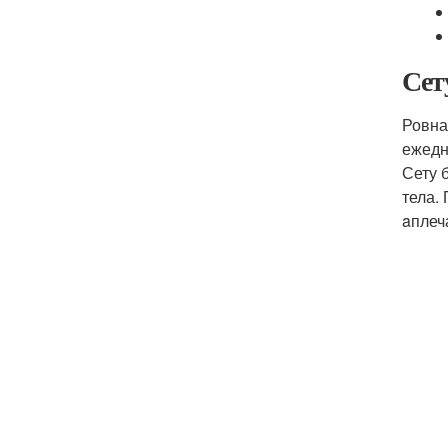
Сет
Ровна
ежедн
Сету 
тела.
aплеч