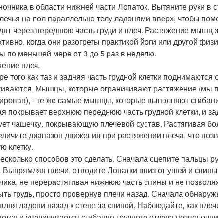
ночника в области нижней части Лопаток. Вытяните руки в с
лечья на пол параллельно телу ладонями вверх, чтобы пом
дят через переднюю часть груди и плеч. Растяжение мышц
тивно, когда они разогреты практикой йоги или другой физи
 по меньшей мере от 3 до 5 раз в неделю.
ение плеч.
ре того как таз и задняя часть грудной клетки поднимаются о
гиваются. Мышцы, которые ограничивают растяжение (мы п
ирован), - те же самые мышцы, которые выполняют сгибан
ая покрывает верхнюю переднюю часть грудной клетки, и з
ует чашечку, покрывающую плечевой сустав. Растягивая б
еличите диапазон движения при растяжении плеча, что поз
ю клетку.
несколько способов это сделать. Сначала сцепите пальцы ру
. Выпрямляя плечи, отводите Лопатки вниз от ушей и спины
пчика, не перерастягивая нижнюю часть спины и не позвол
ыть грудь, просто провернув плечи назад. Сначала обнаруж
вляя ладони назад к стене за спиной. Наблюдайте, как плеч
ается и увеличивается сгибание грудного отдела позвоночни