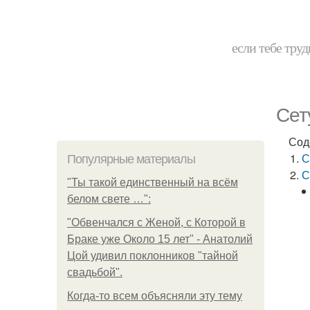
если тебе труд
Сет
Сод
С
Популярные материалы
С
"Ты такой единственный на всём
белом свете …":
"Обвенчался с Женой, с Которой в
Браке уже Около 15 лет" - Анатолий
Цой удивил поклонников "тайной
свадьбой".
Когда-то всем объясняли эту тему