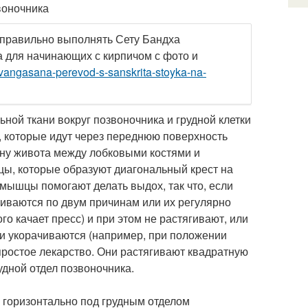
воночника
ак правильно выполнять Сету Бандха
а для начинающих с кирпичом с фото и
rvangasana-perevod-s-sanskrita-stoyka-na-
ной ткани вокруг позвоночника и грудной клетки
е, которые идут через переднюю поверхность
ину живота между лобковыми костями и
ы, которые образуют диагональный крест на
мышцы помогают делать выдох, так что, если
чиваются по двум причинам или их регулярно
о качает пресс) и при этом не растягивают, или
ни укорачиваются (например, при положении
 простое лекарство. Они растягивают квадратную
дной отдел позвоночника.
н горизонтально под грудным отделом