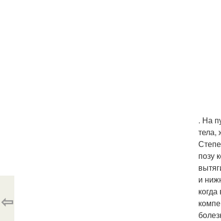
. На 
тела,
Степе
позу 
вытяг
и ниж
когда
⇦
компе
болез