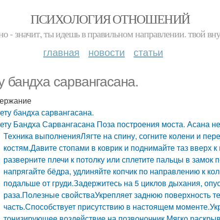
ПСИХОЛОГИЯ ОТНОШЕНИЙ
но - значит, ты идешь в правильном направлении. твой вн
главная
новости
статьи
у бандха сарвангасана.
ержание
ету бандха сарвангасана.
ету Бандха Сарвангасана Поза построения моста. Асана н
Техника выполненияЛягте на спину, согните колени и пер
костям.Давите стопами в коврик и поднимайте таз вверх к 
разверните плечи к потолку или сплетите пальцы в замок п
напрягайте бёдра, удлиняйте копчик по направлению к ко
подальше от груди.Задержитесь на 5 циклов дыхания, опус
раза.Полезные свойстваУкрепляет заднюю поверхность те
часть.Способствует присутствию в настоящем моменте.Ук
тонизирующее воздействие на позвоночник.Мягко раскрыв