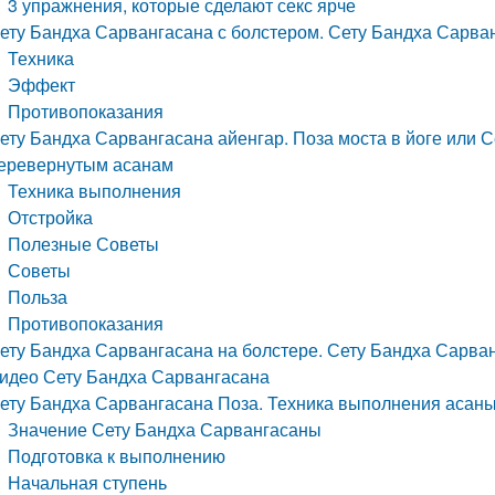
3 упражнения, которые сделают секс ярче
ету Бандха Сарвангасана с болстером. Сету Бандха Сарва
Техника
Эффект
Противопоказания
ету Бандха Сарвангасана айенгар. Поза моста в йоге или С
еревернутым асанам
Техника выполнения
Отстройка
Полезные Советы
Советы
Польза
Противопоказания
ету Бандха Сарвангасана на болстере. Сету Бандха Сарван
идео Сету Бандха Сарвангасана
ету Бандха Сарвангасана Поза. Техника выполнения асан
Значение Сету Бандха Сарвангасаны
Подготовка к выполнению
Начальная ступень