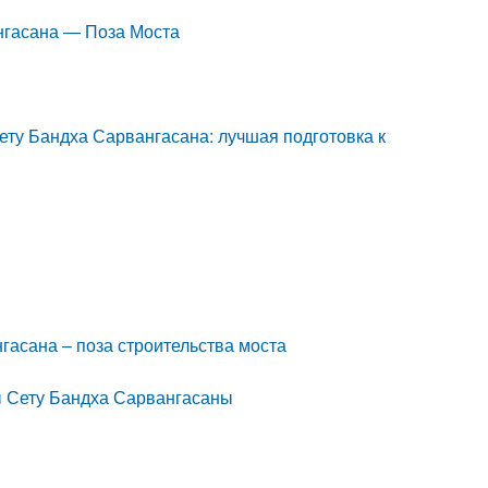
нгасана — Поза Моста
ету Бандха Сарвангасана: лучшая подготовка к
гасана – поза строительства моста
ы Сету Бандха Сарвангасаны