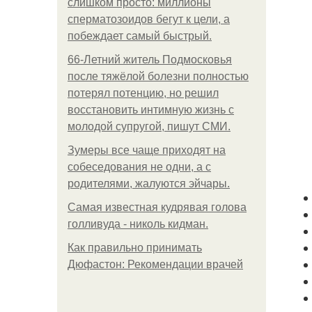
слишком просто: миллионы
сперматозоидов бегут к цели, а
побеждает самый быстрый.
66-Летний житель Подмосковья
после тяжёлой болезни полностью
потерял потенцию, но решил
восстановить интимную жизнь с
молодой супругой, пишут СМИ.
Зумеры все чаще приходят на
собеседования не одни, а с
родителями, жалуются эйчары.
Самая известная кудрявая голова
голливуда - николь кидман.
Как правильно принимать
Дюфастон: Рекомендации врачей