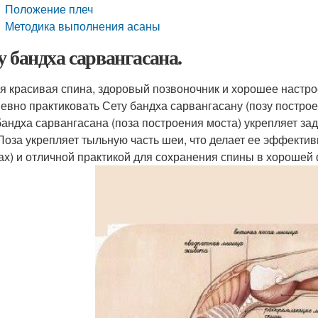
Положение плеч
Методика выполнения асаны
у бандха сарвангасана.
я красивая спина, здоровый позвоночник и хорошее настрое
евно практиковать Сету бандха сарвангасану (позу построе
бандха сарвангасана (поза построения моста) укрепляет з
 Поза укрепляет тыльную часть шеи, что делает ее эффектив
ах) и отличной практикой для сохранения спины в хорошей