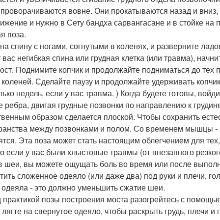
 проворачиваются вовне. Они прокатываются назад и вниз,
вижение и нужно в Сету бандха сарвангасане и в стойке на п
я поза.
 на спину с ногами, согнутыми в коленях, и разверните ладо
у вас негибкая спина или грудная клетка (или травма), начн
ост. Поднимите копчик и продолжайте подниматься до тех п
и коленей. Сделайте паузу и продолжайте удерживать копчи
лько недель, если у вас травма. ) Когда будете готовы, вой
е ребра, двигая грудные позвонки по направлению к грудине
твенным образом сделается плоской. Чтобы сохранить есте
ранства между позвонками и полом. Со временем мышцы - р
ятся. Эта поза может стать настоящим облегчением для тех,
о если у вас были хлыстовые травмы (от внезапного резког
в шеи, вы можете ощущать боль во время или после выполн
тить сложенное одеяло (или даже два) под руки и плечи, гол
 одеяла - это должно уменьшить сжатие шеи.
 практикой позы построения моста разогрейтесь с помощью 
 лягте на свернутое одеяло, чтобы раскрыть грудь, плечи и 