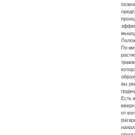
позво
предп
прохо
эффек
мышцы
Полож
По ме
растя
травм
котор
образ
вы ув
грудну
Есть 
вверх
от ко
раскр
напра
опуск