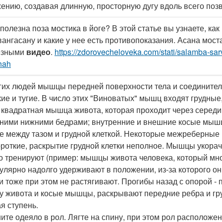
ению, создавая длинную, просторную дугу вдоль всего поз
полезна поза мостика в йоге? В этой статье вы узнаете, к
ангасану и какие у нее есть противопоказания. Асана мост
езными
видео
.
https://zdorovecheloveka.com/stati/salamba-sa
hah
гих людей мышцы передней поверхности тела и соединитель
кие и тугие. В число этих "Виноватых" мышц входят грудны
; квадратная мышца живота, которая проходит через серед
ними нижними бедрами; внутренние и внешние косые мышц
е между тазом и грудной клеткой. Некоторые межреберные 
ороткие, раскрытие грудной клетки неполное. Мышцы укора
о тренируют (пример: мышцы живота человека, который мног
гулярно надолго удерживают в положении, из-за которого о
 и тоже при этом не растягивают. Прогибы назад с опорой -
 живота и косые мышцы, раскрывают передние ребра и гру
я ступень.
ите одеяло в рол. Лягте на спину, при этом рол расположе