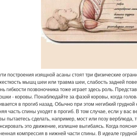
пути построения изящной асаны стоят три физические ограни
 жесткость мышц шеи или травма шеи, слабость задней пове
нь гибкости позвоночника тоже играет здесь роль. Представ
кошки - коровы. Понаблюдайте за фазой коровы, когда голов
ивается в прогиб назад. Обычно при этом негибкий грудной 
няя часть спины уходят в прогиб. В том случае, если у вас 
 вы пытаетесь сделать, например, мост или позу верблюда, 
нсировать это движение, излишне выгибаясь. Когда поясни
ненная компрессия в нижней части спины. В идеале грудно