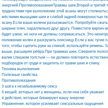
энергией.ПротивопоказанияТравмы шеи.Второй и третий 
трудностями при выполнении этой асаны могут столкнутьс
жёсткими мышцами шеи и слабой задней поверхностью те
асану.Если ваши колени разъезжаются. Попробуйте сжать 
ширине плеч, параллельно друг другу. Поместите кирпич м
будет узкое, но ноги не должны соприкасаться. Это нехит
положение колен и разгрузить поясницу.Если у вас тугие п
того, чтобы сцепить руки за спиной, используйте ремень. 
выше, расширяя рёбра.При травмах шеи. Сверните полоте
валик слишком толстым — он должен повторять естествен
подбородок от груди и защитить от травм шею и спину.
Техника выполнения
Полезные свойства
Противопоказания
3 шага к незабываемому сексу
5 вещей, которых нет у женщины, если она себя уважает
4 действия, которые блокируют вашу энергию
Упражнение, которое усиливает сексуальные ощущения