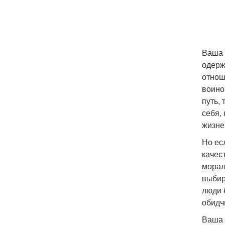
Ваша 
одерж
отнош
воино
путь,
себя,
жизне
Но ес
качес
морал
выбир
люди 
обидч
Ваша