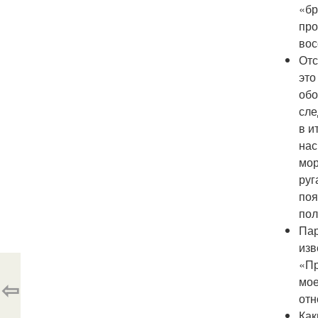
«бр
про
вос
Отс
это
обо
сле
в и
нас
мор
руг
поя
пол
Пар
изв
«Пр
мое
⇦
отн
Как