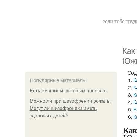
если тебе труд
Как
Южн
Сод
К
Популярные материалы
К
Есть женщины, которым повезло.
К
Можно ли при шизофрении рожать.
К
Могут ли шизофреники иметь
Р
здоровых детей?
К
Как