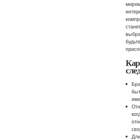
миром
интер
компр
стане
выбра
будьт
присп
Кар
сле
Бра
быт
име
Отн
ког
отн
сво
Дли