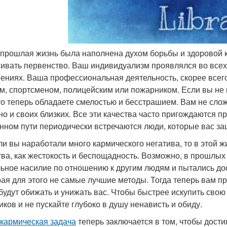
прошлая жизнь была наполнена духом борьбы и здоровой к
ивать первенство. Ваш индивидуализм проявлялся во всех
ениях. Ваша профессиональная деятельность, скорее всего
м, спортсменом, полицейским или пожарником. Если вы не
 то теперь обладаете смелостью и бесстрашием. Вам не сло
 но и своих близких. Все эти качества часто пригождаются 
нном пути периодически встречаются люди, которые вас за
ли вы наработали много кармического негатива, то в этой ж
тва, как жестокость и беспощадность. Возможно, в прошлы
ьное насилие по отношению к другим людям и пытались дост
ая для этого не самые лучшие методы. Тогда теперь вам при
будут обижать и унижать вас. Чтобы быстрее искупить свою
иков и не пускайте глубоко в душу ненависть и обиду.
кармическая задача
теперь заключается в том, чтобы дост