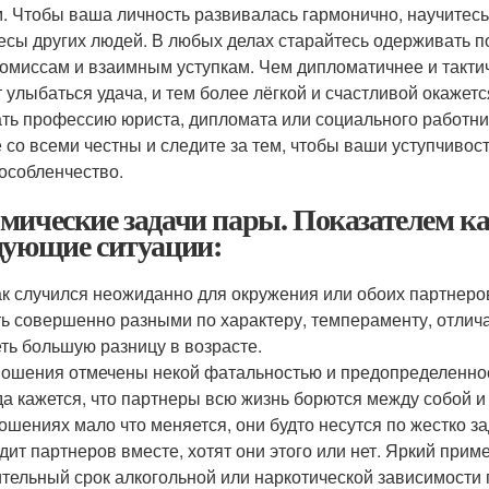
. Чтобы ваша личность развивалась гармонично, научитесь
есы других людей. В любых делах старайтесь одерживать п
омиссам и взаимным уступкам. Чем дипломатичнее и тактич
т улыбаться удача, и тем более лёгкой и счастливой окаже
ть профессию юриста, дипломата или социального работник
е со всеми честны и следите за тем, чтобы ваши уступчивос
особленчество.
мические задачи пары. Показателем к
дующие ситуации:
к случился неожиданно для окружения или обоих партнеров
ь совершенно разными по характеру, темпераменту, отли
ть большую разницу в возрасте.
ошения отмечены некой фатальностью и предопределеннос
да кажется, что партнеры всю жизнь борются между собой и в
ошениях мало что меняется, они будто несутся по жестко 
дит партнеров вместе, хотят они этого или нет. Яркий при
тельный срок алкогольной или наркотической зависимости п