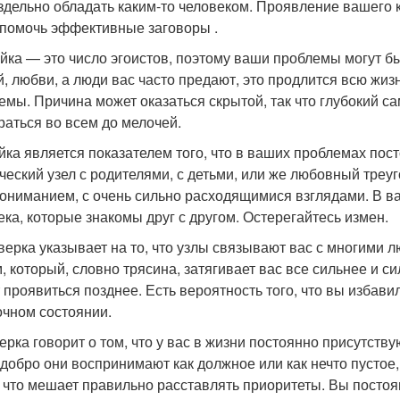
здельно обладать каким-то человеком. Проявление вашего 
 помочь эффективные заговоры .
ойка — это число эгоистов, поэтому ваши проблемы могут бы
й, любви, а люди вас часто предают, это продлится всю жизн
емы. Причина может оказаться скрытой, так что глубокий 
раться во всем до мелочей.
ойка является показателем того, что в ваших проблемах пос
ческий узел с родителями, с детьми, или же любовный треу
ониманием, с очень сильно расходящимися взглядами. В ва
ека, которые знакомы друг с другом. Остерегайтесь измен.
тверка указывает на то, что узлы связывают вас с многими 
, который, словно трясина, затягивает вас все сильнее и си
 проявиться позднее. Есть вероятность того, что вы избави
очном состоянии.
ерка говорит о том, что у вас в жизни постоянно присутству
добро они воспринимают как должное или как нечто пустое,
, что мешает правильно расставлять приоритеты. Вы постоя