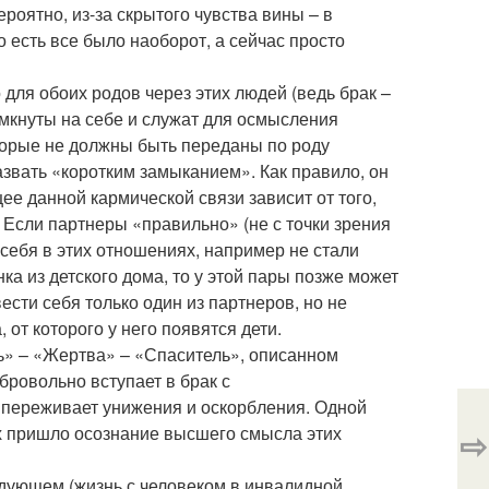
роятно, из-за скрытого чувства вины – в
 есть все было наоборот, а сейчас просто
 для обоих родов через этих людей (ведь брак –
замкнуты на себе и служат для осмысления
торые не должны быть переданы по роду
звать «коротким замыканием». Как правило, он
щее данной кармической связи зависит от того,
 Если партнеры «правильно» (не с точки зрения
себя в этих отношениях, например не стали
ка из детского дома, то у этой пары позже может
сти себя только один из партнеров, но не
 от которого у него появятся дети.
ь» – «Жертва» – «Спаситель», описанном
ровольно вступает в брак с
 переживает унижения и оскорб­ления. Одной
ах пришло осознание высшего смысла этих
⇨
едующем (жизнь с человеком в инвалидной