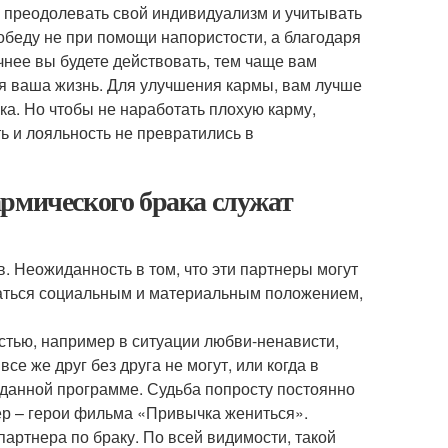
 преодолевать свой индивидуализм и учитывать
обеду не при помощи напористости, а благодаря
нее вы будете действовать, тем чаще вам
тся ваша жизнь. Для улучшения кармы, вам лучше
а. Но чтобы не наработать плохую карму,
ть и лояльность не превратились в
армического брака служат
. Неожиданность в том, что эти партнеры могут
чаться социальным и материальным положением,
тью, например в ситуации любви-ненависти,
се же друг без друга не могут, или когда в
заданной программе. Судьба попросту постоянно
мер – герои фильма «Привычка жениться».
артнера по браку. По всей видимости, такой