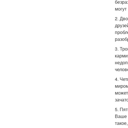
безра
могут
2. Дв
друзе
пробл
разоб
3. Тр
карми
недоп
челов
4. Че
миром
может
зачат
5. Пят
Ваше 
такое