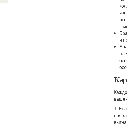
кол
час
бы 
Нью
Бра
и п
Бра
на 
осо
осо
Кар
Каждо
вашей
1. Ес
появл
выгна