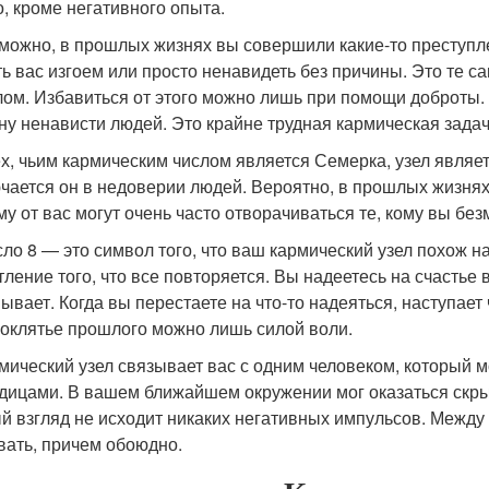
о, кроме негативного опыта.
зможно, в прошлых жизнях вы совершили какие-то преступл
ть вас изгоем или просто ненавидеть без причины. Это те 
ом. Избавиться от этого можно лишь при помощи доброты. 
ну ненависти людей. Это крайне трудная кармическая задач
тех, чьим кармическим числом является Семерка, узел явля
чается он в недоверии людей. Вероятно, в прошлых жизня
му от вас могут очень часто отворачиваться те, кому вы бе
исло 8 — это символ того, что ваш кармический узел похож н
тление того, что все повторяется. Вы надеетесь на счастье
ывает. Когда вы перестаете на что-то надеяться, наступает
роклятье прошлого можно лишь силой воли.
рмический узел связывает вас с одним человеком, который 
дицами. В вашем ближайшем окружении мог оказаться скрыт
й взгляд не исходит никаких негативных импульсов. Между 
вать, причем обоюдно.