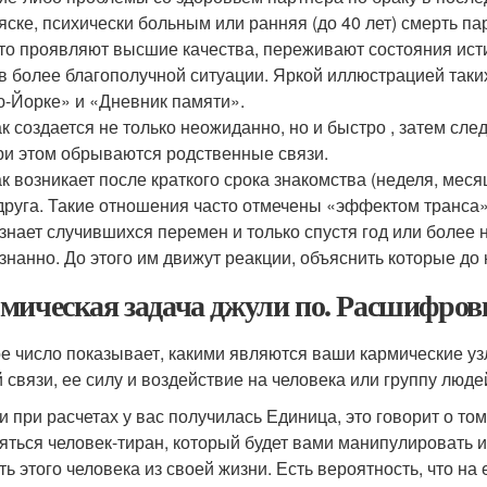
яске, психически больным или ранняя (до 40 лет) смерть п
то проявляют высшие качества, переживают состояния ист
в более благополучной ситуации. Яркой иллюстрацией так
-Йорке» и «Дневник памяти».
к создается не только неожиданно, но и быстро , затем след
ри этом обрываются родственные связи.
к возникает после краткого срока знакомства (неделя, меся
друга. Такие отношения часто отмечены «эффектом транса».
знает случившихся перемен и только спустя год или более 
знанно. До этого им движут реакции, объяснить которые до 
мическая задача джули по. Расшифров
е число показывает, какими являются ваши кармические у
 связи, ее силу и воздействие на человека или группу люде
ли при расчетах у вас получилась Единица, это говорит о то
яться человек-тиран, который будет вами манипулировать и
ть этого человека из своей жизни. Есть вероятность, что на