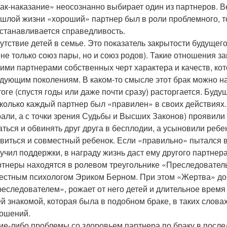
ак-наказание» неосознанно выбирает один из партнеров. Ве
шлой жизни «хороший» партнер был в роли проблемного, то
станавливается справедливость.
утствие детей в семье. Это показатель закрытости будущего
 не только союз пары, но и союз родов). Такие отношения 
ими партнерами собственных черт характера и качеств, ко
дующим поколениям. В каком-то смысле этот брак можно на
тоге (спустя годы или даже почти сразу) расторгается. Буду
колько каждый партнер был «правилен» в своих действиях.
али, а с точки зрения Судьбы и Высших Законов) проявили 
аться и обвинять друг друга в бесплодии, а усыновили ребен
виться и совместный ребенок. Если «правильно» пытался ве
учил поддержки, в награду жизнь даст ему другого партнера,
тнеры находятся в ролевом треугольнике «Преследовател
естным психологом Эриком Берном. При этом «Жертва» доб
еследователем», рожает от него детей и длительное время
й знакомой, которая была в подобном браке, в таких слов
ошений.
ие-либо проблемы со здоровьем партнера по браку в посл