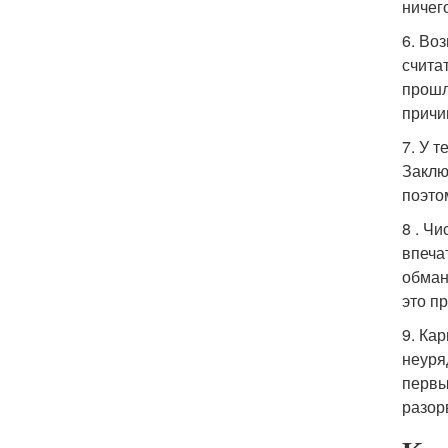
ничег
6. Во
счита
прошл
причи
7. У 
Заклю
поэто
8 . Ч
впеча
обман
это п
9. Ка
неуря
первы
разор