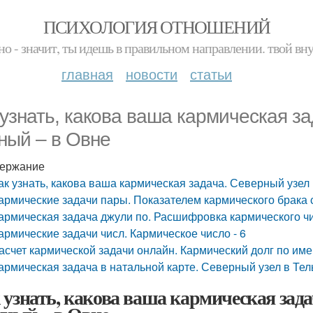
ПСИХОЛОГИЯ ОТНОШЕНИЙ
но - значит, ты идешь в правильном направлении. твой вн
главная
новости
статьи
 узнать, какова ваша кармическая за
ый – в Овне
ержание
ак узнать, какова ваша кармическая задача. Северный узел
армические задачи пары. Показателем кармического брака
армическая задача джули по. Расшифровка кармического ч
армические задачи числ. Кармическое число - 6
асчет кармической задачи онлайн. Кармический долг по им
армическая задача в натальной карте. Северный узел в Те
 узнать, какова ваша кармическая зада