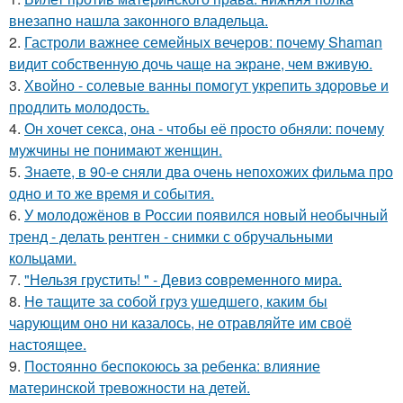
внезапно нашла законного владельца.
2.
Гастроли важнее семейных вечеров: почему Shaman
видит собственную дочь чаще на экране, чем вживую.
3.
Хвойно - солевые ванны помогут укрепить здоровье и
продлить молодость.
4.
Он хочет секса, она - чтобы её просто обняли: почему
мужчины не понимают женщин.
5.
Знаете, в 90-е сняли два очень непохожих фильма про
одно и то же время и события.
6.
У молодожёнов в России появился новый необычный
тренд - делать рентген - снимки с обручальными
кольцами.
7.
"Нельзя грустить! " - Девиз coвременного мира.
8.
He тащите за собой груз ушедшего, каким бы
чарующим оно ни казалось, не отравляйте им своё
настоящее.
9.
Постоянно беспокоюсь за ребенка: влияние
материнской тревожности на детей.