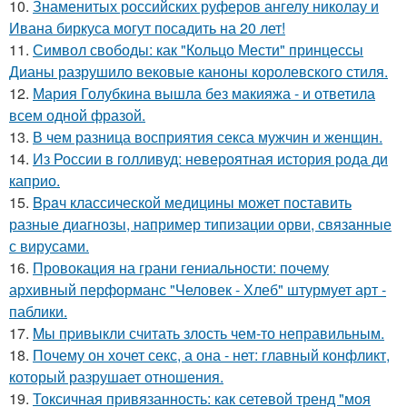
10.
Знаменитых российских руферов ангелу николау и
Ивана биркуса могут посадить на 20 лет!
11.
Символ свободы: как "Кольцо Мести" принцессы
Дианы разрушило вековые каноны королевского стиля.
12.
Мария Голубкина вышла без макияжа - и ответила
всем одной фразой.
13.
В чем разница восприятия секса мужчин и женщин.
14.
Из России в голливуд: невероятная история рода ди
каприо.
15.
Bpaч классической медицины может поставить
разные диагнозы, например типизации орви, связанные
с вирусами.
16.
Провокация на грани гениальности: почему
архивный перформанс "Человек - Хлеб" штурмует арт -
паблики.
17.
Mы пpивыкли считать злость чем-то неправильным.
18.
Почему он хочет секс, а она - нет: главный конфликт,
который разрушает отношения.
19.
Токсичная привязанность: как сетевой тренд "моя