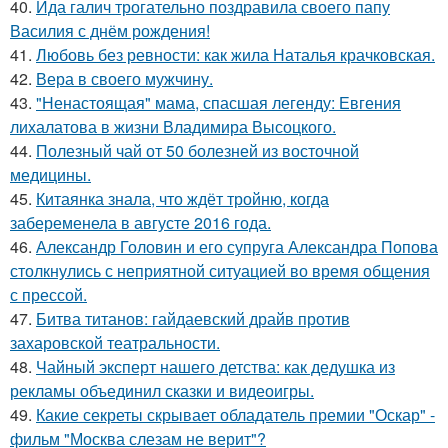
40.
Ида галич трогательно поздравила своего папу
Василия с днём рождения!
41.
Любовь без ревности: как жила Наталья крачковская.
42.
Вера в своего мужчину.
43.
"Ненастоящая" мама, спасшая легенду: Евгения
лихалатова в жизни Владимира Высоцкого.
44.
Полезный чай от 50 болезней из восточной
медицины.
45.
Китаянка знала, что ждёт тройню, когда
забеременела в августе 2016 года.
46.
Александр Головин и его супруга Александра Попова
столкнулись с неприятной ситуацией во время общения
с прессой.
47.
Битва титанов: гайдаевский драйв против
захаровской театральности.
48.
Чайный эксперт нашего детства: как дедушка из
рекламы объединил сказки и видеоигры.
49.
Какие секреты скрывает обладатель премии "Оскар" -
фильм "Москва слезам не верит"?