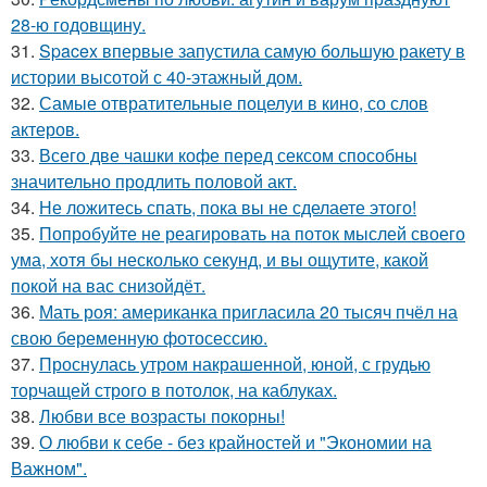
28-ю годовщину.
31.
Spacex впервые запустила самую большую ракету в
истории высотой с 40-этажный дом.
32.
Самые отвратительные поцелуи в кино, со слов
актеров.
33.
Всего две чашки кофе перед сексом способны
значительно продлить половой акт.
34.
Не ложитесь спать, пока вы не сделаете этого!
35.
Попробуйте не реагировать на поток мыслей своего
ума, хотя бы несколько секунд, и вы ощутите, какой
покой на вас снизойдёт.
36.
Мать роя: американка пригласила 20 тысяч пчёл на
свою беременную фотосессию.
37.
Проснулась утром накрашенной, юной, с грудью
торчащей строго в потолок, на каблуках.
38.
Любви все возрасты покорны!
39.
О любви к себе - без крайностей и "Экономии на
Важном".