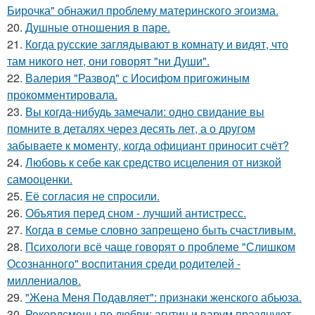
Бирочка" обнажил проблему материнского эгоизма.
20.
Душные отношения в паре.
21.
Когда русские заглядывают в комнату и видят, что
там никого нет, они говорят "ни Души".
22.
Валерия "Развод" с Иосифом пригожиным
прокомментировала.
23.
Вы когда-нибудь замечали: одно свидание вы
помните в деталях через десять лет, а о другом
забываете к моменту, когда официант приносит счёт?
24.
Любовь к себе как средство исцеления от низкой
самооценки.
25.
Её согласия не спросили.
26.
Объятия перед сном - лучший антистресс.
27.
Когда в семье словно запрещено быть счастливым.
28.
Психологи всё чаще говорят о проблеме "Слишком
Осознанного" воспитания среди родителей -
миллениалов.
29.
"Жена Меня Подавляет": признаки женского абьюза.
30.
Рекордсмены по любви: агутин и варум празднуют