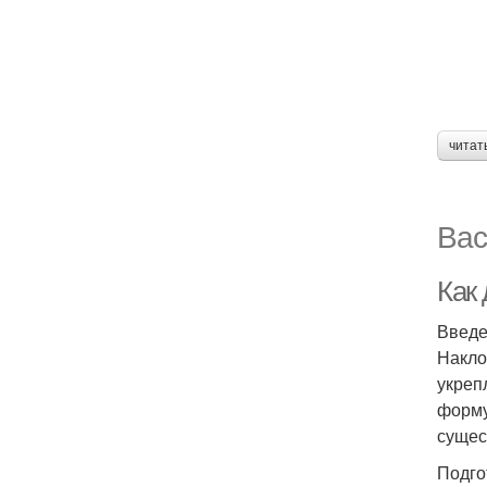
читат
Вас
Как 
Введ
Накло
укреп
форму
сущес
Подго