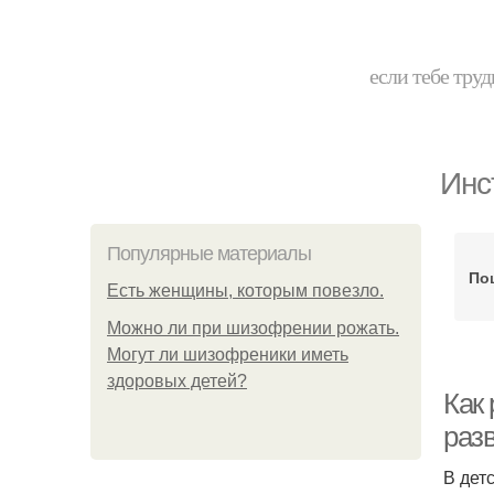
если тебе труд
Инс
Популярные материалы
По
Есть женщины, которым повезло.
Можно ли при шизофрении рожать.
Могут ли шизофреники иметь
здоровых детей?
Как
раз
В дет