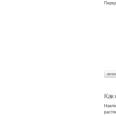
Перед
читат
Как 
Накло
растя