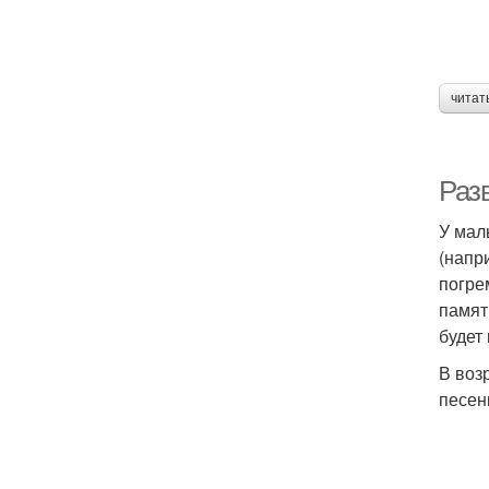
читат
Разв
У мал
(напр
погре
памят
будет
В воз
песен