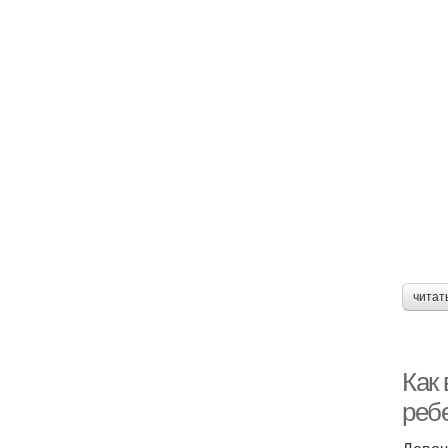
читат
Как
ребе