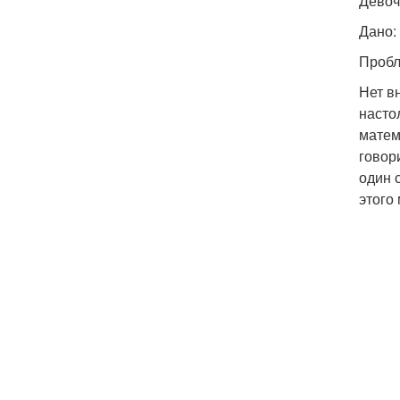
Девоч
Дано: 
Пробл
Нет вн
насто
матем
говор
один с
этого