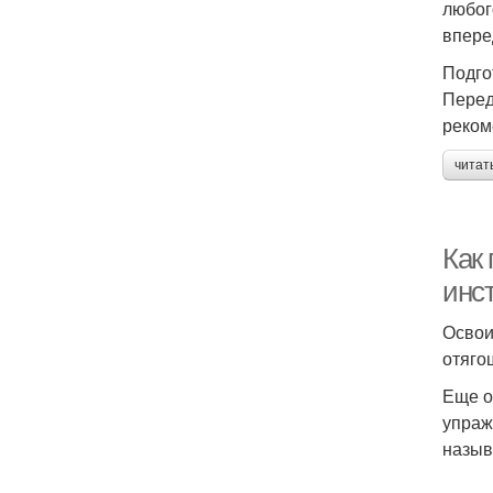
любог
впере
Подго
Перед
реком
читат
Как
инс
Освои
отягощ
Еще о
упраж
назыв