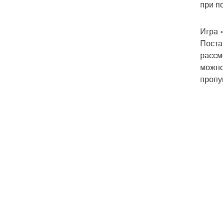
при п
Игра 
Поста
рассм
можно
пропу