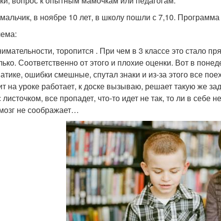
ки, вопрос к опытным мамочкам или педагогам.
мальчик, в ноябре 10 лет, в школу пошли с 7,10. Программа 
ема:
имательности, торопится . При чем в 3 классе это стало прям
лько. Соответственно от этого и плохие оценки. Вот в поне
атике, ошибки смешные, спутал знаки и из-за этого все пое
ит на уроке работает, к доске вызываю, решает такую же зад
 листочком, все пропадет, что-то идет не так, то ли в себе н
 мозг не соображает…