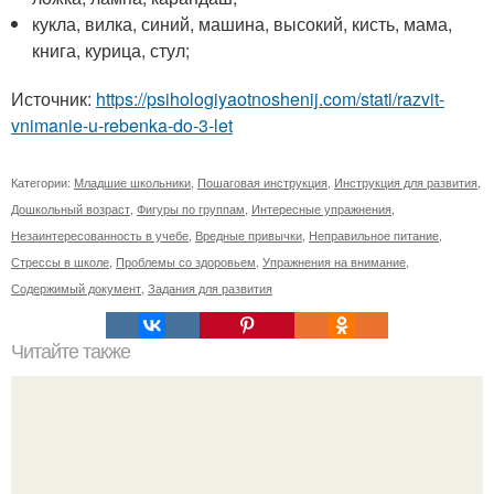
кукла, вилка, синий, машина, высокий, кисть, мама,
книга, курица, стул;
Источник:
https://psihologiyaotnoshenij.com/stati/razvit-
vnimanie-u-rebenka-do-3-let
Категории:
Младшие школьники
,
Пошаговая инструкция
,
Инструкция для развития
,
Дошкольный возраст
,
Фигуры по группам
,
Интересные упражнения
,
Незаинтересованность в учебе
,
Вредные привычки
,
Неправильное питание
,
Стрессы в школе
,
Проблемы со здоровьем
,
Упражнения на внимание
,
Содержимый документ
,
Задания для развития
Читайте также