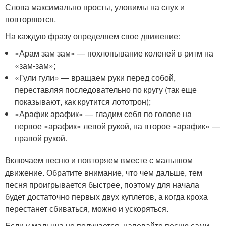
Слова максимально просты, уловимы на слух и
повторяются.
На каждую фразу определяем свое движение:
«Арам зам зам» — похлопывание коленей в ритм на
«зам-зам»;
«Гули гули» — вращаем руки перед собой,
переставляя последовательно по кругу (так еще
показывают, как крутится лототрон);
«Арафик арафик» — гладим себя по голове на
первое «арафик» левой рукой, на второе «арафик» —
правой рукой.
Включаем песню и повторяем вместе с малышом
движение. Обратите внимание, что чем дальше, тем
песня проигрывается быстрее, поэтому для начала
будет достаточно первых двух куплетов, а когда кроха
перестанет сбиваться, можно и ускоряться.
Если у малыша не получается, напевайте песню сами,