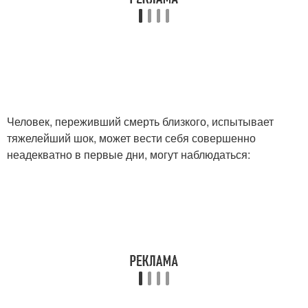
образования
Люди с психическими
Помощь для близкого
расстройствами
человека
Человек, переживший смерть близкого, испытывает
Человек с
Люди с подобными
тяжелейший шок, может вести себя совершенно
психическими
проблемами
неадекватно в первые дни, могут наблюдаться:
отклонениями
Человек на тему
Здоровье для человека
Человек в трудной
Человек без вреда
ситуации