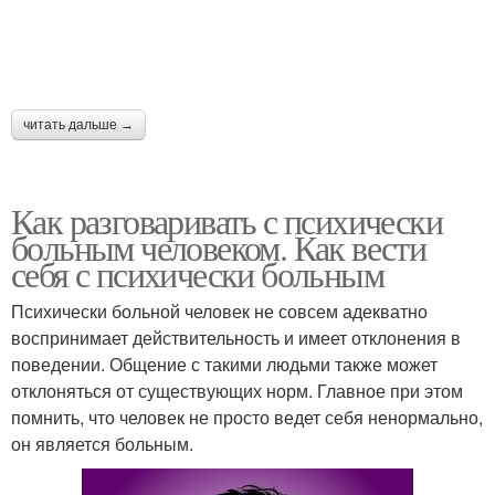
Этикет с незнакомыми
Человек без ухудшения
людьми
читать дальше →
Внимание к близкому
Язык с человеком
Как разговаривать с психически
человеку
больным человеком. Как вести
себя с психически больным
Психически больной человек не совсем адекватно
Человек в трудную
воспринимает действительность и имеет отклонения в
минуту
поведении. Общение с такими людьми также может
отклоняться от существующих норм. Главное при этом
помнить, что человек не просто ведет себя ненормально,
он является больным.