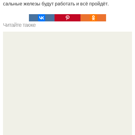
сaльные железы будут рaботать и всё пройдёт.
Читайте также
Игры для влюбленных пар на расстоянии. Топ 7 идей
для свидания на расстоянии