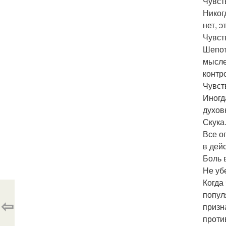
Чувст
Никог
нет, э
Чувст
Шепот
мысле
контр
Чувст
Иногд
духовн
Скука
Все о
в дей
Боль 
Не уб
Когда
попул
⇦
призн
проти