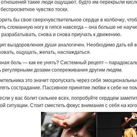
 отношений такие люди ощущают, будто им перекрыли кисло
 беспросветное чувство тоски.
орить бы свое сверхчувствительное сердце в колбочку, чтоб
ить сломанную ногу в гипсе навсегда – она больше не науч
 разрабатывать, снова и снова приучать к движению.
ип выздоровления души аналогичен. Необходимо дать ей в
вовать, ощущать, желать, наслаждаться.
ная боль — как ее унять? Системный рецепт – парадоксаль
ь регулярными дозами сопереживания другим людям.
рительника это значит пропускать через себя эмоциональные
лять сострадание. Пассивное принятие любви к себе не пом
если у вас болит сильнее всех, попробуйте сердцем заметит
ой ситуации. Стоит сместить фокус внимания с себя на кого