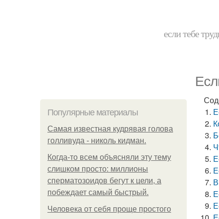
если тебе труд
Есл
Сод
Е
Популярные материалы
К
Самая известная кудрявая голова
Б
голливуда - николь кидман.
Ч
Когда-то всем объясняли эту тему
Е
слишком просто: миллионы
Е
сперматозоидов бегут к цели, а
В
побеждает самый быстрый.
Е
Е
Человека от себя проще простого
Е