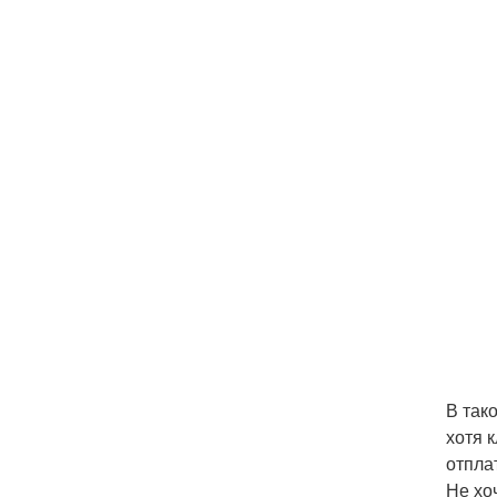
В так
хотя 
отпла
Не хоч