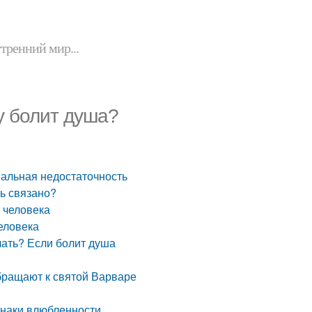
утренний мир...
у болит душа?
ональная недостаточность
ть связано?
о человека
человека
лать? Если болит душа
обращают к святой Варваре
знаки влюбленности