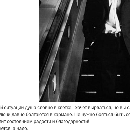
ой ситуации душа словно в клетке - хочет вырваться, но вы 
ключи давно болтаются в кармане. Не нужно бояться быть со
тит состоянием радости и благодарности!
ется, а надо.