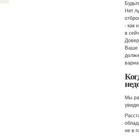
Будьте
Нет л
отбро
- как
в сей
Довер
Ваше 
должн
вариа
Ког
нед
Мы ра
увиди
Расст
облад
не в 