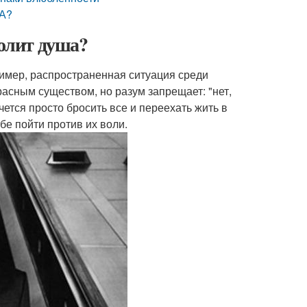
ША?
болит душа?
ример, распространенная ситуация среди
асным существом, но разум запрещает: "нет,
очется просто бросить все и переехать жить в
бе пойти против их воли.