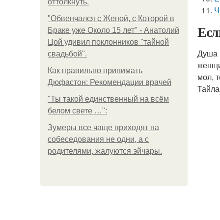
оттолкнуть.
Ч
"Обвенчался с Женой, с Которой в
Есл
Браке уже Около 15 лет" - Анатолий
Цой удивил поклонников "тайной
Душа 
свадьбой".
женщи
Как правильно принимать
мол, 
Дюфастон: Рекомендации врачей
Тайла
"Ты такой единственный на всём
белом свете …":
Зумеры все чаще приходят на
собеседования не одни, а с
родителями, жалуются эйчары.