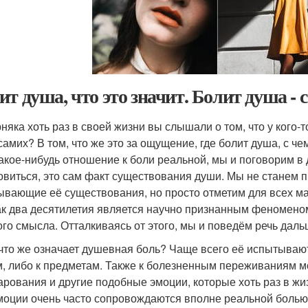
ит душа, что это значит. Болит душа - 
няка хоть раз в своей жизни вы слышали о том, что у кого-т
 самих? В том, что же это за ощущение, где болит душа, с ч
какое-нибудь отношение к боли реальной, мы и поговорим в 
овиться, это сам факт существования души. Мы не станем
ывающие её существования, но просто отметим для всех ма
ак два десятилетия является научно признанным феноменом,
ого смысла. Отталкиваясь от этого, мы и поведём речь даль
 что же означает душевная боль? Чаще всего её испытывают
, либо к предметам. Также к болезненным переживаниям мо
арования и другие подобные эмоции, которые хоть раз в жи
моции очень часто сопровождаются вполне реальной болью в