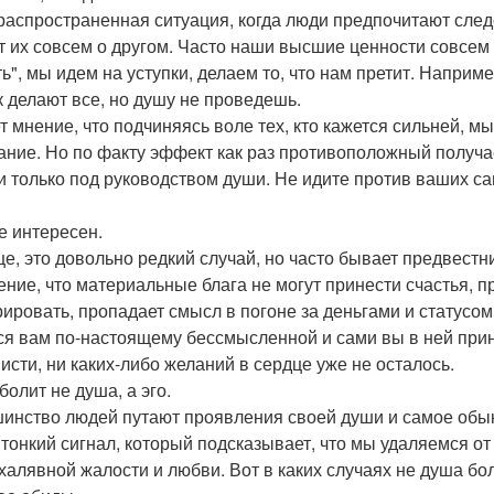
распространенная ситуация, когда люди предпочитают след
т их совсем о другом. Часто наши высшие ценности совсем
ь", мы идем на уступки, делаем то, что нам претит. Наприм
ак делают все, но душу не проведешь.
т мнение, что подчиняясь воле тех, кто кажется сильней, 
ание. Но по факту эффект как раз противоположный получае
и только под руководством души. Не идите против ваших с
е интересен.
е, это довольно редкий случай, но часто бывает предвестн
ние, что материальные блага не могут принести счастья, пр
рировать, пропадает смысл в погоне за деньгами и статусом
ся вам по-настоящему бессмысленной и сами вы в ней прин
висти, ни каких-либо желаний в сердце уже не осталось.
болит не душа, а эго.
инство людей путают проявления своей души и самое обыкн
 тонкий сигнал, который подсказывает, что мы удаляемся от 
 халявной жалости и любви. Вот в каких случаях не душа бол