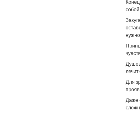
Конец
собой
Закуп
остав
нужно
Принц
чувст
Душев
лечит
Для з
прояв
Даже 
сложн