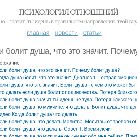
ПСИХОЛОГИЯ ОТНОШЕНИЙ
но - значит, ты идешь в правильном направлении. твой вн
главная
новости
статьи
и болит душа, что это значит. Почем
ержание
сли болит душа, что это значит. Почему болит душа?
огда душа болит, что это значит. Диагноз 1 – острая эмоци
олит душа, что это значит. Болит душа - с чем это может бы
то делать если душа болит от одиночества. Потеря близког
сли болит душа значит ты идешь не туда. Потеря близкого 
сли болит душа по мужчине, что делать. Болит душа, что де
идео Когда болит душа что делать
сли болит душа, что делать Молитва. Молитвы от тревоги 
сли болит душа, что делать. Совет 1. Время лечит
сли болит душа по мужчине он думает обо мне сейчас. При