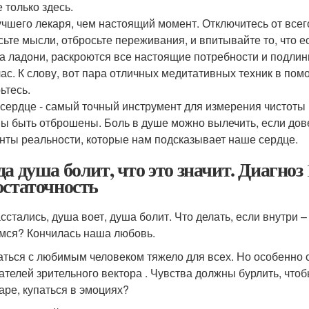
 только здесь.
учшего лекаря, чем настоящий момент. Отключитесь от всего
сьте мысли, отбросьте переживания, и впитывайте то, что е
 на ладони, раскроются все настоящие потребности и подли
час. К слову, вот пара отличных медитативных техник в пом
ьтесь.
сердце - самый точный инструмент для измерения чистоты
ы быть отброшены. Боль в душе можно вылечить, если дов
нты реальности, которые нам подсказывает наше сердце.
да душа болит, что это значит. Диагноз
остаточность
сстались, душа воет, душа болит. Что делать, если внутри –
мся? Кончилась наша любовь.
аться с любимым человеком тяжело для всех. Но особенно 
ателей зрительного вектора . Чувства должны бурлить, чтоб
паре, купаться в эмоциях?