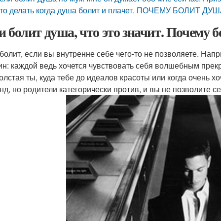
то делать когда душа болит и плачет. ПОЧЕМУ БОЛИТ ДУ
и болит душа, что это значит. Почему 
болит, если вы внутренне себе чего-то не позволяете. Нап
н: каждой ведь хочется чувствовать себя волшебным прекр
толстая ты, куда тебе до идеалов красоты или когда очень х
нд, но родители категорически против, и вы не позволите се