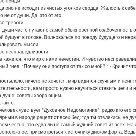
во обиды.
да оно не исходит из чистых уголков сердца. Жалость к себ
то не от души. Да, это от эго.
во тревоги.
 души часто путают с самой обыкновенной озабоченностью,
й бушует в голове. Волноваться по поводу будущего и нервно
олировать мысли.
во несправедливости.
а кажется, что мир с нами нечестен. И чувство несправедли
ый гнев. "Почему они поступают так со мной? " - Кричит что-
.
постылело, ничего не хочется, мир видится скучным и неинт
ствительности, вам просто нужно научиться ставить цели и 
в душе: советы хворающим.
егайте.
 человек чувствует "Духовное Недомогание", редко кто его
ярный в народе рецепт от всех бед: "да ты отвлекись, не ду
аем честно, это едва ли не самый худший совет из всех. На 
воположное: присмотреться к источнику дискомфорта. Ведь 