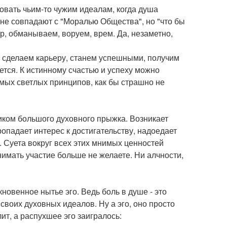
овать чьим-то чужим идеалам, когда душа
 не совпадают с "Моралью Общества", но "что бы
ер, обманываем, воруем, врем. Да, незаметно,
мы сделаем карьеру, станем успешными, получим
тся. К истинному счастью и успеху можно
амых светлых принципов, как бы страшно не
иком большого духовного прыжка. Возникает
опадает интерес к достигательству, надоедает
. Суета вокруг всех этих мнимых ценностей
имать участие больше не желаете. Ни алчности,
овенное нытье эго. Ведь боль в душе - это
своих духовных идеалов. Ну а эго, оно просто
ит, а распухшее эго заигралось: