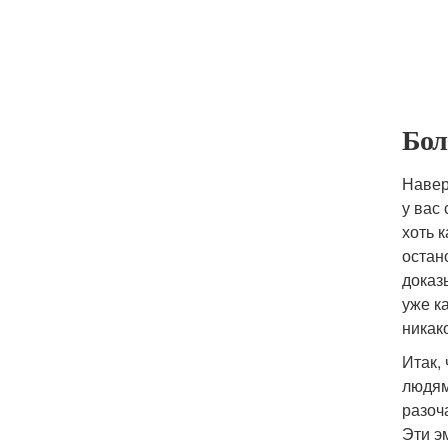
Бол
Навер
у вас
хоть 
остан
доказ
уже к
никак
Итак,
людям
разоч
Эти э