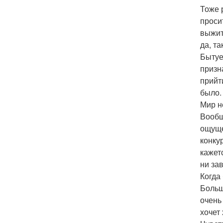
Тоже 
проси
выжит
да, т
Бытуе
призн
прийт
было.
Мир н
Вообщ
ощуще
конку
кажет
ни за
Когда 
Больш
очень
хочет