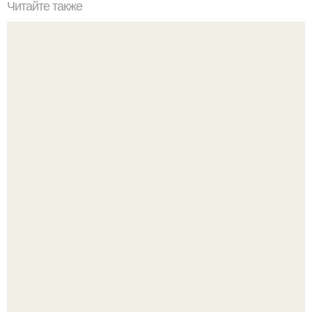
Читайте также
Чтобы мужчине понять женщину, нужно перестать ее
бояться.
В cети обсуждают удивительно тёплую ветку о том, как
люди адаптируются к новым реалиям.