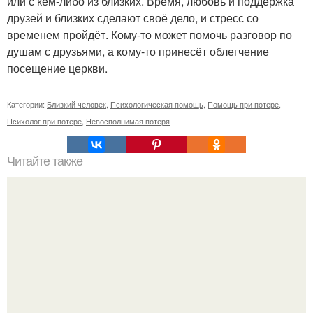
или с кем-либо из близких. Время, любовь и поддержка
друзей и близких сделают своё дело, и стресс со
временем пройдёт. Кому-то может помочь разговор по
душам с друзьями, а кому-то принесёт облегчение
посещение церкви.
Категории:
Близкий человек
,
Психологическая помощь
,
Помощь при потере
,
Психолог при потере
,
Невосполнимая потеря
Читайте также
Мужской взгляд на женщину.