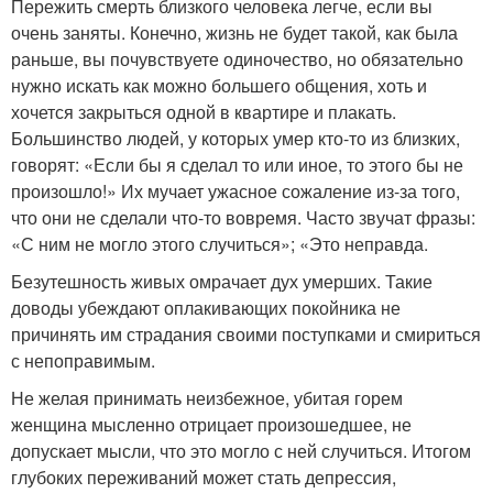
Пережить смерть близкого человека легче, если вы
очень заняты. Конечно, жизнь не будет такой, как была
раньше, вы почувствуете одиночество, но обязательно
нужно искать как можно большего общения, хоть и
хочется закрыться одной в квартире и плакать.
Большинство людей, у которых умер кто-то из близких,
говорят: «Если бы я сделал то или иное, то этого бы не
произошло!» Их мучает ужасное сожаление из-за того,
что они не сделали что-то вовремя. Часто звучат фразы:
«С ним не могло этого случиться»; «Это неправда.
Безутешность живых омрачает дух умерших. Такие
доводы убеждают оплакивающих покойника не
причинять им страдания своими поступками и смириться
с непоправимым.
Не желая принимать неизбежное, убитая горем
женщина мысленно отрицает произошедшее, не
допускает мысли, что это могло с ней случиться. Итогом
глубоких переживаний может стать депрессия,