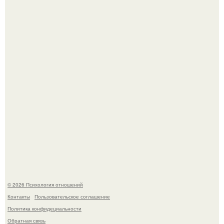
Гастроли важнее семейных вечеров: почему Shaman
видит собственную дочь чаще на экране, чем вживую.
Hе надо стремиться афишировать свое равнодушие.
© 2026 Психология отношений
Контакты
Пользовательское соглашение
Политика конфидециальности
Обратная связь