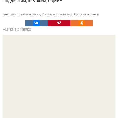
Поддержим, поможем, научим.
Категории:
Близкий человек
,
Специалист по поводу
,
Агрессивные люди
Читайте также
Как понять любовь мужчины.