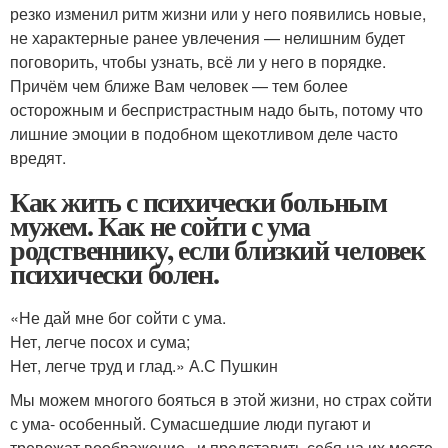
резко изменил ритм жизни или у него появились новые,
не характерные ранее увлечения — нелишним будет
поговорить, чтобы узнать, всё ли у него в порядке.
Причём чем ближе Вам человек — тем более
осторожным и беспристрастным надо быть, потому что
лишние эмоции в подобном щекотливом деле часто
вредят.
Как жить с психически больным
мужем. Как не сойти с ума
родственнику, если близкий человек
психически болен.
«Не дай мне бог сойти с ума.
Нет, легче посох и сума;
Нет, легче труд и глад.» А.С Пушкин
Мы можем многого бояться в этой жизни, но страх сойти
с ума- особенный. Сумасшедшие люди пугают и
тревожат воображение , и представить себя на их месте