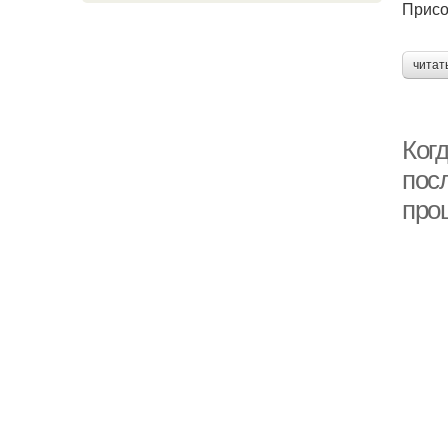
Присо
читат
Когд
пос
про