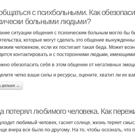
 общаться с психбольными. Как обезопаси
хически больными людьми?
ание ситуации общения с психическим больным могло бы б
ятельства, которые могут сделать это общение вынужденны
лизким человеком, если их постигает такая беда. Может воз
дится контактировать и с посторонними людьми, имеющими
ожно обезопасить себя в этом общении от негативных эмо
елите четко ваши силы и ресурсы, оцените, хватит ли их в
ь дальше →
да потерял любимого человека. Как пере
 уходит любимый человек, гаснет солнце, жизнь теряет смысл
еще вчера все было по-другому. На то, чтобы осознать, чт