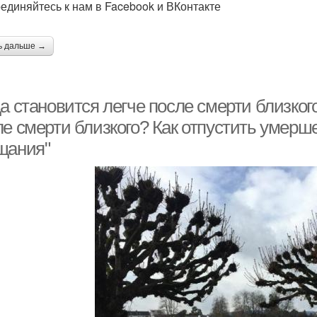
единяйтесь к нам в Facebook и ВКонтакте
ь дальше →
а становится легче после смерти близкого
ле смерти близкого? Как отпустить умерш
щания"