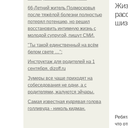
Жиз
66-Летний житель Подмосковья
расс
после тяжёлой болезни полностью
шиз
потерял потенцию, но решил
восстановить интимную жизнь с
молодой супругой, пишут СМИ.
"Ты такой единственный на всём
белом свете …":
Инструктаж для родителей на 1
сентября. dizoff.ru
Зумеры все чаще приходят на
собеседования не одни, а с
родителями, жалуются эйчары.
Самая известная кудрявая голова
голливуда - николь кидман.
Ребят
что о