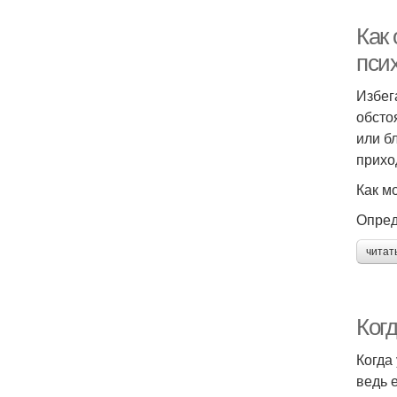
Как
пси
Избег
обсто
или б
прихо
Как м
Опред
читат
Ког
Когда
ведь 