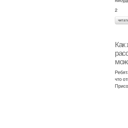
нибуд
2
читат
Как
рас
мож
Ребят
что о
Присо