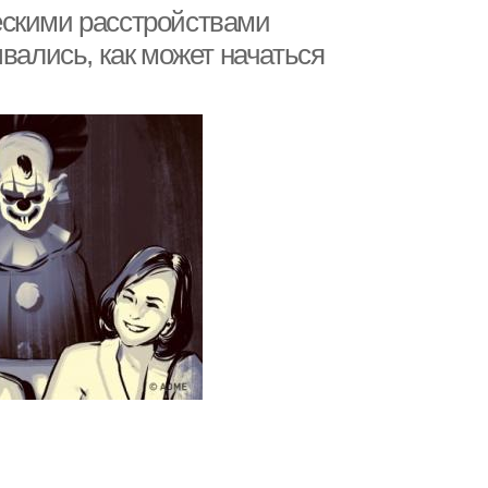
ескими расстройствами
вались, как может начаться
 с психическими
Помощь для близкого
асстройствами
человека
еловек на тему
Здоровье для человека
Этикет с незнакомыми
ек без ухудшения
людьми
овек в трудную
минуту