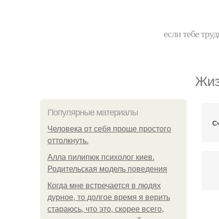
если тебе труд
Жиз
Популярные материалы
С
Человека от себя проще простого
оттолкнуть.
Алла пилипюк психолог киев.
Родительская модель поведения
Когда мне встречается в людях
дурное, то долгое время я верить
стараюсь, что это, скорее всего,