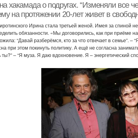
на хакамада о подругах. “Изменяли все ч
ему на протяжении 20-лет живет в свобо
иротинского Ирина стала третьей женой. Имея за спиной н
еделить обязанности. «Мы договорились, как при приёме на 
жила: “Давай разберёмся, кто за что отвечает в семье”. – “
сна при этом покинуть политику. А ещё не согласна занимать
 ты?” – “Я муза. Я даю вдохновение. Я – энергетический сп