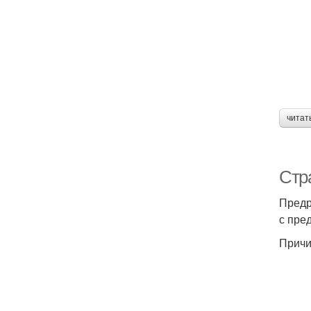
читат
Стр
Предр
с пре
Причи