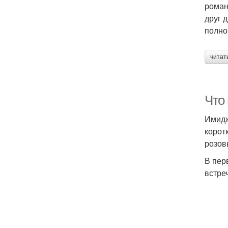
роман
друг 
полно
читат
Что
Имидж
корот
розов
В пер
встре