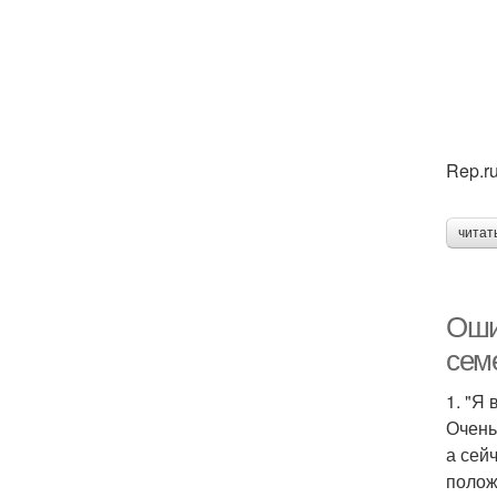
Rep.r
читат
Оши
сем
1. "Я
Очень
а сей
полож