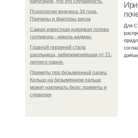
напускное, что это случайность.
Ири
Психология мужчина 34 года.
поч
Причины и факторы риска
Для С
Самая известная кудрявая голова
распр
голливуда - николь кидман.
предло
согла
Главной героиней стала
даёшь
школьница, забеременевшая от 21-
летнего парня.
Приметы про безымянный палец.
Кольцо на безымянном пальце
может накликать беду: приметы и
суеверия