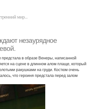
утренний мир...
уждают незаурядное
евой.
и предстала в образе Венеры, написанной
яется на сцене в длинном алом плаще, который
золотыми ракушками на груди. Костюм очень
залось, что героиня предстала перед залом