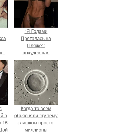
"Я Годами
кса
Пряталась на
о
Пляже":
о.
похудевшая
невестка Валерии
показала фигуру в
откровенном
купальнике.
с
Когда-то всем
й в
объясняли эту тему
о 15
слишком просто:
 Цой
миллионы