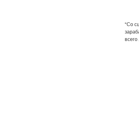
"Со с
зараб
всего