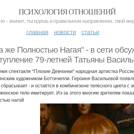
ПСИХОЛОГИЯ ОТНОШЕНИЙ
но - значит, ты идешь в правильном направлении. твой вн
главная
новости
статьи
а же Полностью Нагая" - в сети обс
тупление 79-летней Татьяны Василь
емя спектакля "Плохие Девчонки" народная артистка Росси
янским художником Боттичелли. Героиня Васильевой появл
 сбрасывает - и остаётся в комбинезоне телесного цвета с 
 женское тело имитирует. Из-за этого многим зрителям пока
стью нагой