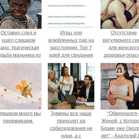
Оставил след и
Игры для
Отсутствие
ушёл слишком
влюбленных пар на
регулярного се
ано: трагическая
расстоянии. Топ 7
для женског
удьба мальчика из
идей для свидания
здоровья опасн
фильма
на расстоянии
"Максимка".
лишком много мы
Зумеры все чаще
"Обвенчался 
пеpеживаем.
приходят на
Женой, с Которо
собеседования не
Браке уже Окол
одни, а с
лет" - Анатолий