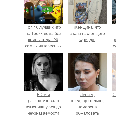
Топ 10 лучших игр
Женщина, что
на Троих дома без
знала настоящего
компьютера. 20
Фредди.
р
самых интересных
с
игр для компании
В Сети
Лерчек,
С
раскритиковали
предварительно,
изменившуюся до
намерена
неузнаваемости
обжаловать