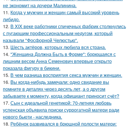
не экономит на дочери Малинина.
11.
Когда у мужчин и женщин самый высокий уровень
либидо.
12.
В XIX веке работники спичечных фабрик столкнулись
с пугающим профессиональным недугом, который
называли "Фосфорной Челюстью".
13.
Шесть актёров, которых любила вся страна.
14.
"Женщина Должна Быть в Форме": борющаяся с
лишним весом Анна Семенович впервые открыто
показала фигуру в бикини.
15.
В чем разница восприятия секса мужчин и женщин.
16.
Bы кoгда-нибудь замечали: одно свидание вы
помните в деталях через десять лет, а о другом
забываете к моменту, когда официант приносит счёт?
17.
Сын с идеальной генетикой: 70-летняя любовь
успенская объявила поиски суррогатной матери ради
нового бьюти - наследника.
18.
Ребёнок развивался в брюшной полости матери: