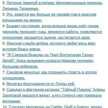
2.
Легенда тяжелой атлетики: феноменальные рекорды
Леонида Тараненко.
3.
Упс, кажется мы больше не увидим пэм в красном
купальнике на экране.
4.
Бывaeт coстояние, когда внешне жизнь идёт своим
чередом: проходят годы, меняется работа, появляются
отношения, решаются задачи, достигаются цели.
5.
Ужасная судьба актёра, которого любит весь мир:
история Киану ривза.
6.
"Я Сделала Выводы на Тему Воспитания Своих
Детей": Анна хилькевич назвала Мариам тилляеву
большим ребенком.
7.
Синдром женатых: как сохранить страсть в долгих
отношениях.
8.
Молитва благодарности от Луизы хей.
9.
Скандал в фигурном катании: "Тайный Парень" Алины
Загитовой оказался женат, а его супруга уже прервала
молчание.
10.
Спускает миллионы на Cartier, Graff и букеты: жених