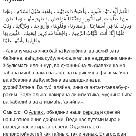
اللَّهُمَّ أَلَّفْ بَيْنَ قُلُوبِنَا ، وَأَصْلِحْ ذَاتَ بَيْنِنَا ، وَاهْدِنَا سُبُلَ السَّلامِ ، وَنَجِّنَا
مِنَ الظُّلُمَاتِ إِلَى النُّورِ ، وَجَنِّبْنَا الْفَوَاحِشَ مَا ظَهَرَ مِنْهَا ، وَمَا بَطَنَ ،
وَبَارِكْ لَنَا فِي أَسْمَاعِنَا ، وَأَبْصَارِنَا ، وَقُلُوبِنَا ، وَأَزْوَاجِنَا ، وَذُرِّيَّاتِنَا ، وَتُبْ
عَلَيْنَا إِنَّكَ أَنْتَ التَّوَّابُ الرَّحِيمُ ، وَاجْعَلْنَا شَاكِرِينَ لِنِعَمِكَ ، مُثْنِينَ بِهَا
وَقَابِلِيهَا وَأَتِمَّهَا عَلَيْنَا
«Аллаhумма аллиф байна ḱулюбина, ва аĉлиẍ зата
байнина, ваhдина субуля-с-салями, ва наджджина мина-
ӟ-ӟулюмати иля-н-нур, ва джаннибна-ль-фаваẍиша ма
ӟаhара минhа вама баҭана, ва барик ляна фи асма’ина
ва абĉарина ва ḱулюбина ва азваджина ва
ҙурриййятина. Ва туб ‘аляйна, иннака анта-т-таввабу-р-
раẍим. Вадж’альна шакирина лини’матика, муҫнина биhа
ва ḱабилиhа ва атиммаhа ‘аляйна».
Смысл: «O
Аллах
, объедини наши
сердца
и сделай
наши отношения добрыми. Веди нас путями мира и
выведи нас из мрака к свету. Отдали нас от
непристойностей как тайных, так и явных. Благослови