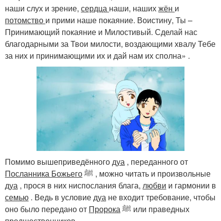
наши слух и зрение,
сердца
наши, наших
жён
и
потомство
и прими наше покаяние. Воистину, Ты –
Принимающий покаяние и Милостивый. Сделай нас
благодарными за Твои милости, воздающими хвалу Тебе
за них и принимающими их и дай нам их сполна» .
Помимо вышеприведённого
дуа
, переданного от
Посланника Божьего
ﷺ
, можно читать и произвольные
дуа
, прося в них ниспослания блага,
любви
и гармонии в
семью
. Ведь в условие
дуа
не входит требование, чтобы
оно было передано от
Пророка
ﷺ
или праведных
предшественников.