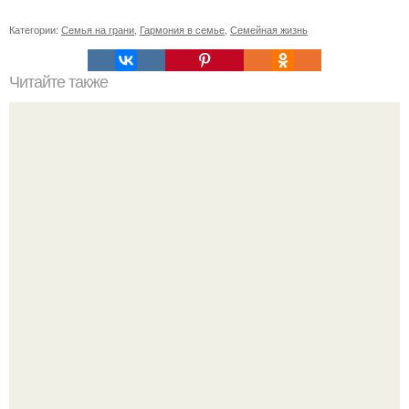
Категории:
Семья на грани
,
Гармония в семье
,
Семейная жизнь
Читайте также
Привязка к человеку. Отсечение привязанностей.
Энергетические привязки и зависимости, и как от них
избавляться.